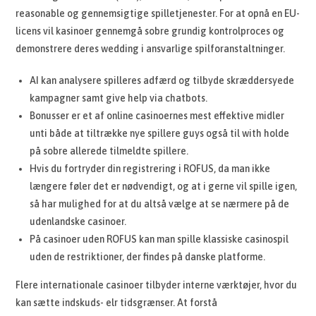
reasonable og gennemsigtige spilletjenester. For at opnå en EU-
licens vil kasinoer gennemgå sobre grundig kontrolproces og
demonstrere deres wedding i ansvarlige spilforanstaltninger.
AI kan analysere spilleres adfærd og tilbyde skræddersyede
kampagner samt give help via chatbots.
Bonusser er et af online casinoernes mest effektive midler
unti både at tiltrække nye spillere guys også til with holde
på sobre allerede tilmeldte spillere.
Hvis du fortryder din registrering i ROFUS, da man ikke
længere føler det er nødvendigt, og at i gerne vil spille igen,
så har mulighed for at du altså vælge at se nærmere på de
udenlandske casinoer.
På casinoer uden ROFUS kan man spille klassiske casinospil
uden de restriktioner, der findes på danske platforme.
Flere internationale casinoer tilbyder interne værktøjer, hvor du
kan sætte indskuds- elr tidsgrænser. At forstå