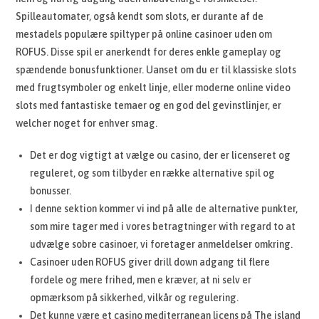
Spilleautomater, også kendt som slots, er durante af de
mestadels populære spiltyper på online casinoer uden om
ROFUS. Disse spil er anerkendt for deres enkle gameplay og
spændende bonusfunktioner. Uanset om du er til klassiske slots
med frugtsymboler og enkelt linje, eller moderne online video
slots med fantastiske temaer og en god del gevinstlinjer, er
welcher noget for enhver smag.
Det er dog vigtigt at vælge ou casino, der er licenseret og
reguleret, og som tilbyder en række alternative spil og
bonusser.
I denne sektion kommer vi ind på alle de alternative punkter,
som mire tager med i vores betragtninger with regard to at
udvælge sobre casinoer, vi foretager anmeldelser omkring.
Casinoer uden ROFUS giver drill down adgang til flere
fordele og mere frihed, men e kræver, at ni selv er
opmærksom på sikkerhed, vilkår og regulering.
Det kunne være et casino mediterranean licens på The island