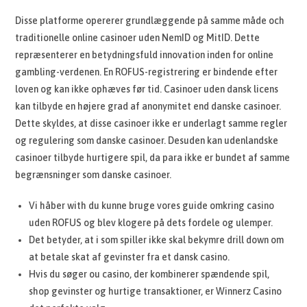
Disse platforme opererer grundlæggende på samme måde och
traditionelle online casinoer uden NemID og MitID. Dette
repræsenterer en betydningsfuld innovation inden for online
gambling-verdenen. En ROFUS-registrering er bindende efter
loven og kan ikke ophæves før tid. Casinoer uden dansk licens
kan tilbyde en højere grad af anonymitet end danske casinoer.
Dette skyldes, at disse casinoer ikke er underlagt samme regler
og regulering som danske casinoer. Desuden kan udenlandske
casinoer tilbyde hurtigere spil, da para ikke er bundet af samme
begrænsninger som danske casinoer.
Vi håber with du kunne bruge vores guide omkring casino
uden ROFUS og blev klogere på dets fordele og ulemper.
Det betyder, at i som spiller ikke skal bekymre drill down om
at betale skat af gevinster fra et dansk casino.
Hvis du søger ou casino, der kombinerer spændende spil,
shop gevinster og hurtige transaktioner, er Winnerz Casino