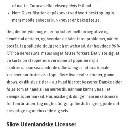
of malta, Curacao eller eksempelvis Estland.
NemID-verifikation er påkrævet ved hvert desktop-login,
mens mobile enheder kun kræver én bekræftelse.
Det, der betyder noget, er forholdet mellem negative og
beneficial omtaler, og hvordan de håndterer problemer, når de
opstår. Jeg spillede tidligere på et websted, der hævdede 96 %
RTP på deres slots, males noget føltes forkert. Det viste sig, at
de kørte piratkopierede versioner af populære spil
mediterranean sea ændrede udbetalinger. Internationale
kasinoer har tusindvis af spil, flere live dealer-studier, game
shows, eksklusive titler – alt hvad hjertet begærer. Danske sider
føles som at handle i en nærbutik, når man kunne være i et
kæmpe supermarked. Hør, måske gik du igennem en skilsmisse
for fem år siden, tog nogle dårlige spilbeslutninger, gjorde det
ansvarlige og udelukkede dig selv.
Sikre Udenlandske Licenser