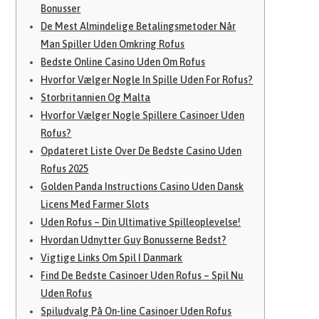
Bonusser
De Mest Almindelige Betalingsmetoder Når
Man Spiller Uden Omkring Rofus
Bedste Online Casino Uden Om Rofus
Hvorfor Vælger Nogle In Spille Uden For Rofus?
Storbritannien Og Malta
Hvorfor Vælger Nogle Spillere Casinoer Uden
Rofus?
Opdateret Liste Over De Bedste Casino Uden
Rofus 2025
Golden Panda Instructions Casino Uden Dansk
Licens Med Farmer Slots
Uden Rofus – Din Ultimative Spilleoplevelse!
Hvordan Udnytter Guy Bonusserne Bedst?
Vigtige Links Om Spil I Danmark
Find De Bedste Casinoer Uden Rofus – Spil Nu
Uden Rofus
Spiludvalg På On-line Casinoer Uden Rofus