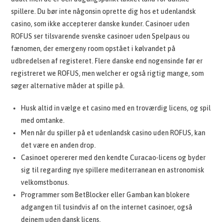
spillere. Du bør inte någonsin oprette dig hos et udenlandsk
casino, som ikke accepterer danske kunder. Casinoer uden
ROFUS ser tilsvarende svenske casinoer uden Spelpaus ou
fænomen, der emergeny room opstået i kølvandet på
udbredelsen af registeret. Flere danske end nogensinde før er
registreret we ROFUS, men welcher er også rigtig mange, som
søger alternative måder at spille på.
Husk altid in vælge et casino med en troværdig licens, og spil
med omtanke.
Men når du spiller på et udenlandsk casino uden ROFUS, kan
det være en anden drop.
Casinoet opererer med den kendte Curacao-licens og byder
sig til regarding nye spillere mediterranean en astronomisk
velkomstbonus.
Programmer som BetBlocker eller Gamban kan blokere
adgangen til tusindvis af on the internet casinoer, også
deinem uden dansk licens.