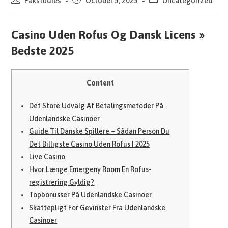
Pakstudies
October 5, 2025
Uncategorized
author:
published:
category:
Casino Uden Rofus Og Dansk Licens »
Bedste 2025
Content
Det Store Udvalg Af Betalingsmetoder På
Udenlandske Casinoer
Guide Til Danske Spillere – Sådan Person Du
Det Billigste Casino Uden Rofus I 2025
Live Casino
Hvor Længe Emergeny Room En Rofus-
registrering Gyldig?
Topbonusser På Udenlandske Casinoer
Skattepligt For Gevinster Fra Udenlandske
Casinoer