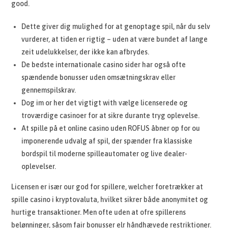
good.
Dette giver dig mulighed for at genoptage spil, når du selv
vurderer, at tiden er rigtig – uden at være bundet af lange
zeit udelukkelser, der ikke kan afbrydes.
De bedste internationale casino sider har også ofte
spændende bonusser uden omsætningskrav eller
gennemspilskrav.
Dog im or her det vigtigt with vælge licenserede og
troværdige casinoer for at sikre durante tryg oplevelse.
At spille på et online casino uden ROFUS åbner op for ou
imponerende udvalg af spil, der spænder fra klassiske
bordspil til moderne spilleautomater og live dealer-
oplevelser.
Licensen er især our god for spillere, welcher foretrækker at
spille casino i kryptovaluta, hvilket sikrer både anonymitet og
hurtige transaktioner. Men ofte uden at ofre spillerens
belønninger, såsom fair bonusser elr håndhævede restriktioner.