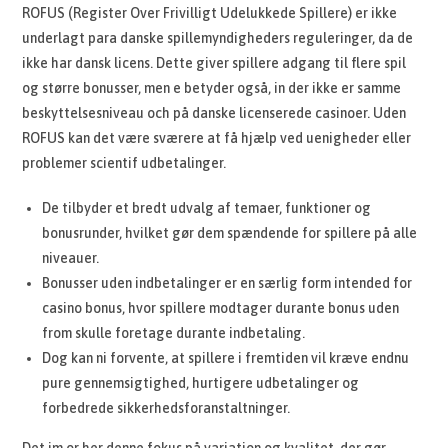
ROFUS (Register Over Frivilligt Udelukkede Spillere) er ikke
underlagt para danske spillemyndigheders reguleringer, da de
ikke har dansk licens. Dette giver spillere adgang til flere spil
og større bonusser, men e betyder også, in der ikke er samme
beskyttelsesniveau och på danske licenserede casinoer. Uden
ROFUS kan det være sværere at få hjælp ved uenigheder eller
problemer scientif udbetalinger.
De tilbyder et bredt udvalg af temaer, funktioner og
bonusrunder, hvilket gør dem spændende for spillere på alle
niveauer.
Bonusser uden indbetalinger er en særlig form intended for
casino bonus, hvor spillere modtager durante bonus uden
from skulle foretage durante indbetaling.
Dog kan ni forvente, at spillere i fremtiden vil kræve endnu
pure gennemsigtighed, hurtigere udbetalinger og
forbedrede sikkerhedsforanstaltninger.