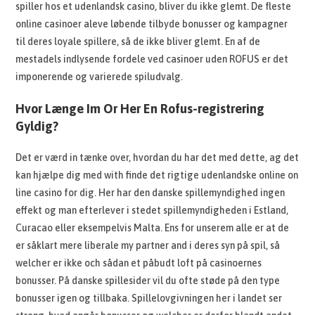
spiller hos et udenlandsk casino, bliver du ikke glemt. De fleste
online casinoer aleve løbende tilbyde bonusser og kampagner
til deres loyale spillere, så de ikke bliver glemt. En af de
mestadels indlysende fordele ved casinoer uden ROFUS er det
imponerende og varierede spiludvalg.
Hvor Længe Im Or Her En Rofus-registrering
Gyldig?
Det er værd in tænke over, hvordan du har det med dette, ag det
kan hjælpe dig med with finde det rigtige udenlandske online on
line casino for dig. Her har den danske spillemyndighed ingen
effekt og man efterlever i stedet spillemyndigheden i Estland,
Curacao eller eksempelvis Malta. Ens for unserem alle er at de
er såklart mere liberale my partner and i deres syn på spil, så
welcher er ikke och sådan et påbudt loft på casinoernes
bonusser. På danske spillesider vil du ofte støde på den type
bonusser igen og tillbaka. Spillelovgivningen her i landet ser