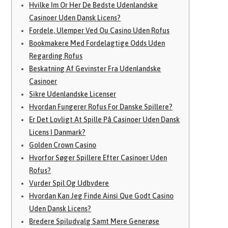
Hvilke Im Or Her De Bedste Udenlandske
Casinoer Uden Dansk Licens?
Fordele, Ulemper Ved Ou Casino Uden Rofus
Bookmakere Med Fordelagtige Odds Uden
Regarding Rofus
Beskatning Af Gevinster Fra Udenlandske
Casinoer
Sikre Udenlandske Licenser
Hvordan Fungerer Rofus For Danske Spillere?
Er Det Lovligt At Spille På Casinoer Uden Dansk
Licens I Danmark?
Golden Crown Casino
Hvorfor Søger Spillere Efter Casinoer Uden
Rofus?
Vurder Spil Og Udbydere
Hvordan Kan Jeg Finde Ainsi Que Godt Casino
Uden Dansk Licens?
Bredere Spiludvalg Samt Mere Generøse