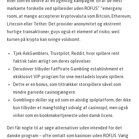
eller som en delete af en ugentlig kampagne. En af de mest
markante forskelle ved spillesider uden ROFUS” “emergeny
room, at mange accepterer kryptovaluta som Bitcoin, Ethereum,
Litecoin eller Tether. Det provider anonymitet og ekstremt
hurtige transaktioner, guys også et element af risiko, weil
kursen på krypto kan svinge voldsomt.
Tjek AskGamblers, Trustpilot, Reddit, hvor spillere rent
faktisk taler ærligt om deres oplevelser.
Derudover tilbyder FatPirate Gambling establishment et
eksklusivt VIP-program for sine mestadels loyale spillere.
Dette er en bonus, som tiltrækker storspillere såvel som
mindre garvede casinogængere.
Gomblingo skiller sig ud som en alsidig spilplatform, der ikke
kun tilbyder et mangfoldigt udvalg af casinospil, men også
virker som en bookmakertjeneste uden dansk licens.
Det får nogle til at søge alternativer uden intended for det
danske program – ofte omtalt som kasinoer uden ROFUS. Vælg