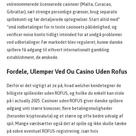
velrenommerede licenserede casinoer (Malta, Curacao,
Gibraltar), sæt strenge personlige grænser, brug separate
spillekonti og før detaljerede optegnelser. Start altid med”
“små indbetalinger for in teste casinoets pålidelighed, og
verificer noise konto tidligt intended for at undgå problemer
ved udbetalinger. Før markedet blev reguleret, kunne danske
spillere få adgang til ethvert internationalt gambling
establishment, de ønskede.
Fordele, Ulemper Ved Ou Casino Uden Rofus
Derfor er det vigtigt at ze på, hvad welcher kendetegner de
billigste spillesider uden ROFUS, og hvilke du enkelt kan stole
på i actually 2025. Casinoer uden ROFUS giver danske spillere
adgang unti større bonusser, flere betalingsmuligheder
(herunder kryptovaluta) og et større og ofte bedre udvalg af
spil. Mange værdsætter også det at spille og ikke skulle tænke
på sobre eventuel ROFUS-registrering, især hvis