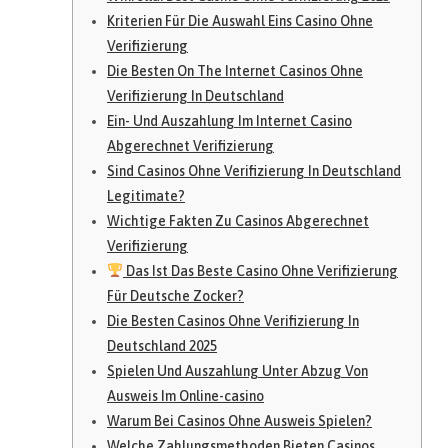
Kriterien Für Die Auswahl Eins Casino Ohne
Verifizierung
Die Besten On The Internet Casinos Ohne
Verifizierung In Deutschland
Ein- Und Auszahlung Im Internet Casino
Abgerechnet Verifizierung
Sind Casinos Ohne Verifizierung In Deutschland
Legitimate?
Wichtige Fakten Zu Casinos Abgerechnet
Verifizierung
Das Ist Das Beste Casino Ohne Verifizierung
Für Deutsche Zocker?
Die Besten Casinos Ohne Verifizierung In
Deutschland 2025
Spielen Und Auszahlung Unter Abzug Von
Ausweis Im Online-casino
Warum Bei Casinos Ohne Ausweis Spielen?
Welche Zahlungsmethoden Bieten Casinos