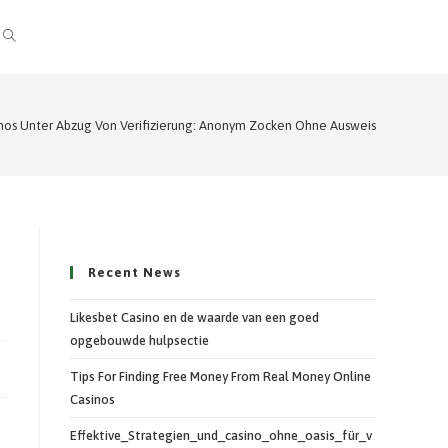
nos Unter Abzug Von Verifizierung: Anonym Zocken Ohne Ausweis
Recent News
Likesbet Casino en de waarde van een goed
opgebouwde hulpsectie
Tips For Finding Free Money From Real Money Online
Casinos
Effektive_Strategien_und_casino_ohne_oasis_für_v