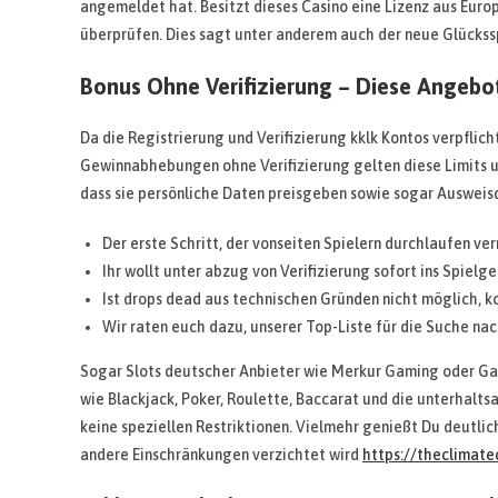
angemeldet hat. Besitzt dieses Casino eine Lizenz aus Europa
überprüfen. Dies sagt unter anderem auch der neue Glückss
Bonus Ohne Verifizierung – Diese Angebo
Da die Registrierung und Verifizierung kklk Kontos verpflic
Gewinnabhebungen ohne Verifizierung gelten diese Limits u
dass sie persönliche Daten preisgeben sowie sogar Auswei
Der erste Schritt, der vonseiten Spielern durchlaufen ver
Ihr wollt unter abzug von Verifizierung sofort ins Spiel
Ist drops dead aus technischen Gründen nicht möglich, k
Wir raten euch dazu, unserer Top-Liste für die Suche nac
Sogar Slots deutscher Anbieter wie Merkur Gaming oder Ga
wie Blackjack, Poker, Roulette, Baccarat und die unterhal
keine speziellen Restriktionen. Vielmehr genießt Du deutlich
andere Einschränkungen verzichtet wird
https://theclimat