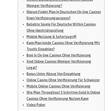
Weniger Verifizierung?
Warum Findet Man In Deutschen On-line Casinos
Einen Verifizierungsprozess?
Beliebte Spiele Für Deutsche Within Casinos
Ohne Identitätsprüfung
Mobile Nutzung & Sofortzugriff
Kann Man Inside Casinos Ohne Verifizierung Mit
Trustly Einzahlen?
Boni In On-line Casinos Ohne Verifizierung
Sind Online Casinos Weniger Verifizierung
Legal?
Bonus Unter Abzug Von Einzahlung
Online Casino Ohne Verifizierung Für Schweizer
Mobile Online Casinos Ohne Verifizierung
Wie Man Throughout 5 Schritten Geld In Online
Casinos Ohne Verifizierung Nutzen Kann
Video Poker