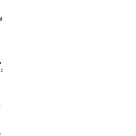
nd
e
o
nd
t.
n