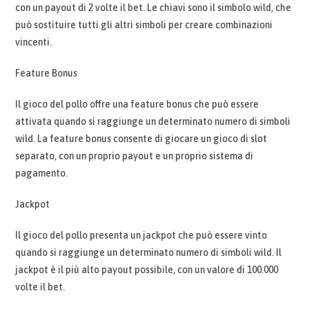
con un payout di 2 volte il bet. Le chiavi sono il simbolo wild, che
può sostituire tutti gli altri simboli per creare combinazioni
vincenti.
Feature Bonus
Il gioco del pollo offre una feature bonus che può essere
attivata quando si raggiunge un determinato numero di simboli
wild. La feature bonus consente di giocare un gioco di slot
separato, con un proprio payout e un proprio sistema di
pagamento.
Jackpot
Il gioco del pollo presenta un jackpot che può essere vinto
quando si raggiunge un determinato numero di simboli wild. Il
jackpot è il più alto payout possibile, con un valore di 100.000
volte il bet.