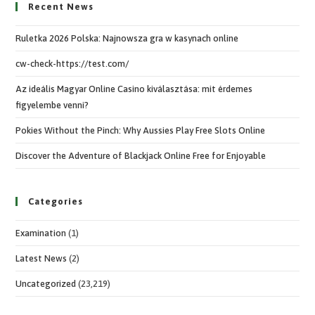
Recent News
Ruletka 2026 Polska: Najnowsza gra w kasynach online
cw-check-https://test.com/
Az ideális Magyar Online Casino kiválasztása: mit érdemes
figyelembe venni?
Pokies Without the Pinch: Why Aussies Play Free Slots Online
Discover the Adventure of Blackjack Online Free for Enjoyable
Categories
Examination
(1)
Latest News
(2)
Uncategorized
(23,219)