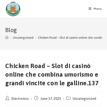
Skip
to
Menu
content
Blog
>
Uncategorized
>
Chicken Road – Slot di casinò online che combina 
Chicken Road – Slot di casinò
online che combina umorismo e
grandi vincite con le galline.137
Post
Post
Post
Electronics
June 17, 2025
Uncategorized
author:
published:
category: