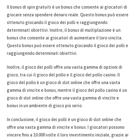
Il bonus di spin gratuiti è un bonus che consente ai giocatori di
giocare senza spendere denaro reale. Questo bonus può essere
ottenuto giocando il gioco dei polli e raggiungendo
determinati obiettivi. Inoltre, il bonus di multiplazione è un
bonus che consente ai giocatori di aumentare il loro vincita.
Questo bonus può essere ottenuto giocando il gioco dei polli e
raggiungendo determinati obiettivi.
Inoltre, il gioco dei polli offre una vasta gamma di opzioni di
gioco, tra cui il gioco del pollo e il gioco del pollo casino. Il
gioco del pollo è un gioco di slot online che offre una vasta
gamma di vincite e bonus, mentre il gioco del pollo casino è un
gioco di slot online che offre una vasta gamma di vincite e
bonus in un ambiente di gioco più serio.
In conclusione, il gioco dei polli è un gioco di slot online che
offre una vasta gamma di vincite e bonus. I giocatori possono
vincere fino a 10.000 volte il loro investimento iniziale, grazie ai