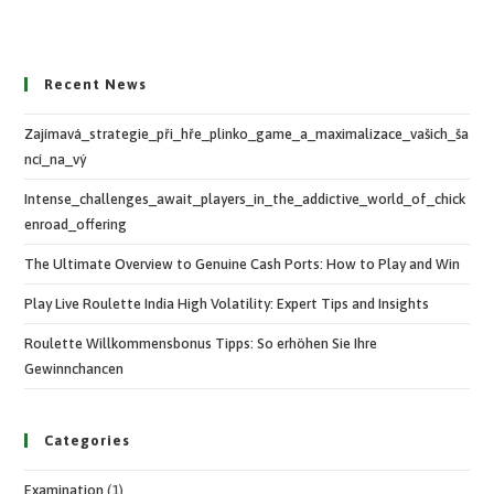
Recent News
Zajímavá_strategie_při_hře_plinko_game_a_maximalizace_vašich_ša
ncí_na_vý
Intense_challenges_await_players_in_the_addictive_world_of_chick
enroad_offering
The Ultimate Overview to Genuine Cash Ports: How to Play and Win
Play Live Roulette India High Volatility: Expert Tips and Insights
Roulette Willkommensbonus Tipps: So erhöhen Sie Ihre
Gewinnchancen
Categories
Examination
(1)