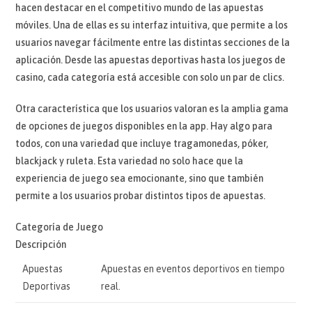
hacen destacar en el competitivo mundo de las apuestas
móviles. Una de ellas es su interfaz intuitiva, que permite a los
usuarios navegar fácilmente entre las distintas secciones de la
aplicación. Desde las apuestas deportivas hasta los juegos de
casino, cada categoría está accesible con solo un par de clics.
Otra característica que los usuarios valoran es la amplia gama
de opciones de juegos disponibles en la app. Hay algo para
todos, con una variedad que incluye tragamonedas, póker,
blackjack y ruleta. Esta variedad no solo hace que la
experiencia de juego sea emocionante, sino que también
permite a los usuarios probar distintos tipos de apuestas.
Categoría de Juego
Descripción
Apuestas
Apuestas en eventos deportivos en tiempo
Deportivas
real.