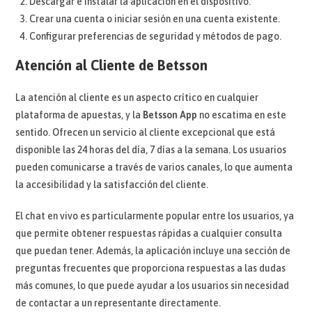
Descargar e instalar la aplicación en el dispositivo.
Crear una cuenta o iniciar sesión en una cuenta existente.
Configurar preferencias de seguridad y métodos de pago.
Atención al Cliente de Betsson
La atención al cliente es un aspecto crítico en cualquier
plataforma de apuestas, y la
Betsson App
no escatima en este
sentido. Ofrecen un servicio al cliente excepcional que está
disponible las 24 horas del día, 7 días a la semana. Los usuarios
pueden comunicarse a través de varios canales, lo que aumenta
la accesibilidad y la satisfacción del cliente.
El chat en vivo es particularmente popular entre los usuarios, ya
que permite obtener respuestas rápidas a cualquier consulta
que puedan tener. Además, la aplicación incluye una sección de
preguntas frecuentes que proporciona respuestas a las dudas
más comunes, lo que puede ayudar a los usuarios sin necesidad
de contactar a un representante directamente.