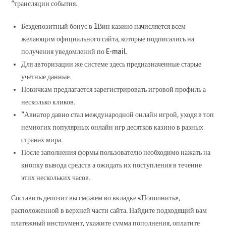
“трансляции события.
Бездепозитный бонус в 1Вин казино начисляется всем
желающим официального сайта, которые подписались на
получения уведомлений по E-mail.
Для авторизации же системе здесь предназначенные старые
учетные данные.
Новичкам предлагается зарегистрировать игровой профиль а
несколько кликов.
“Авиатор давно стал международной онлайн игрой, уходя в топ
немногих популярных онлайн игр десятков казино в разных
странах мира.
После заполнения формы пользователю необходимо нажать на
кнопку вывода средств а ожидать их поступления в течение
этих нескольких часов.
Составить депозит вы сможем во вкладке «Пополнить»,
расположенной в верхней части сайта. Найдите подходящий вам
платежный инструмент, укажите сумма пополнения, оплатите