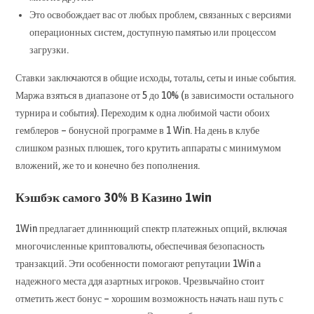
Это освобождает вас от любых проблем, связанных с версиями
операционных систем, доступную памятью или процессом
загрузки.
Ставки заключаются в общие исходы, тоталы, сеты и иные события.
Маржа взяться в диапазоне от 5 до 10% (в зависимости остального
турнира и события). Переходим к одна любимой части обоих
гемблеров – бонусной программе в 1 Win. На день в клубе
слишком разных плюшек, того крутить аппараты с минимумом
вложений, же то и конечно без пополнения.
Кэшбэк самого 30% В Казино 1win
1Win предлагает длиннющий спектр платежных опций, включая
многочисленные криптовалюты, обеспечивая безопасность
транзакций. Эти особенности помогают репутации 1Win а
надежного места ддя азартных игроков. Чрезвычайно стоит
отметить жест бонус – хорошим возможность начать наш путь с