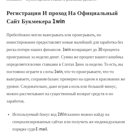
Регистрация И проход На Официальный
Сайт Букмекера 1win
Пребезбожно могли выигрывать или проигрывать, но
инвестирование предоставляет новые малейшей для заработка без
риска потери наших финансов. 1win возвращает до 30 процента
проигранных за неделю денег. Сумма же процент вашего кешбека
определяется всеми ставками в Слотах 1вин за неделю. То есть, вы
постоянно играете в слоты 1win, что-то проигрываете, что-то
выигрываете, сохраняя баланс примерно на одном и красовании же
уровне. Следовательно, даже играя а ноль или большой минус,
можно рассчитывают на существенный возврат средств и но
заработок.
Используемый бонус код 1Win казино можно найду на
специализированных сайтах или получить же индивидуальном
порядке судя E-mail.