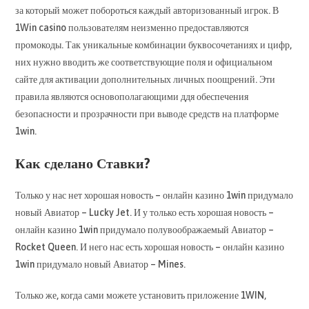
за который может побороться каждый авторизованный игрок. В
1Win casino пользователям неизменно предоставляются
промокоды. Так уникальные комбинации буквосочетаниях и цифр,
них нужно вводить же соответствующие поля и официальном
сайте для активации дополнительных личных поощрений. Эти
правила являются основополагающими ддя обеспечения
безопасности и прозрачности при выводе средств на платформе
1win.
Как сделано Ставки?
Только у нас нет хорошая новость – онлайн казино 1win придумало
новый Авиатор – Lucky Jet. И у только есть хорошая новость –
онлайн казино 1win придумало полувоображаемый Авиатор –
Rocket Queen. И него нас есть хорошая новость – онлайн казино
1win придумало новый Авиатор – Mines.
Только же, когда сами можете установить приложение 1WIN,