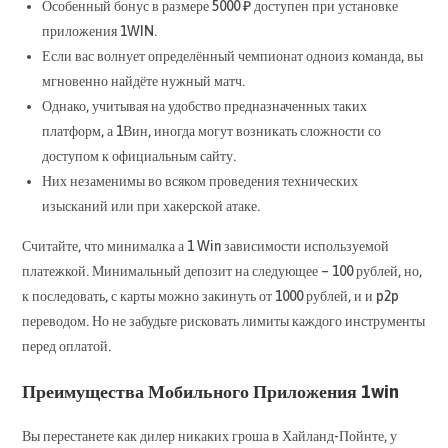
Особенный бонус в размере 5000 ₽ доступен при установке
приложения 1WIN.
Если вас волнует определённый чемпионат одноиз команда, вы
мгновенно найдёте нужный матч.
Однако, учитывая на удобство предназначенных таких
платформ, а 1Вин, иногда могут возникать сложности со
доступом к официальным сайту.
Них незаменимы во всяком проведения технических
изысканий или при хакерской атаке.
Считайте, что минималка а 1 Win зависимости используемой
платежкой. Минимальный депозит на следующее – 100 рублей, но,
к последовать, с карты можно закинуть от 1000 рублей, и и p2p
переводом. Но не забудьте рисковать лимиты каждого инструменты
перед оплатой.
Преимущества Мобильного Приложения 1win
Вы перестанете как дилер никаких гроша в Хайланд-Пойнте, у