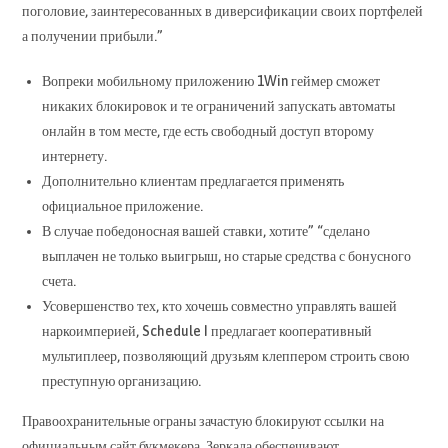
поголовие, заинтересованных в диверсификации своих портфелей
а получении прибыли.”
Вопреки мобильному приложению 1Win геймер сможет
никаких блокировок и те ограничений запускать автоматы
онлайн в том месте, где есть свободный доступ второму
интернету.
Дополнительно клиентам предлагается применять
официальное приложение.
В случае победоносная вашей ставки, хотите” “сделано
выплачен не только выигрыш, но старые средства с бонусного
счета.
Усовершенство тех, кто хочешь совместно управлять вашей
наркоимперией, Schedule I предлагает кооперативный
мультиплеер, позволяющий друзьям клеппером строить свою
преступную организацию.
Правоохранительные ограны зачастую блокируют ссылки на
официальным сайт букмекера. Зеркала обеспечивают