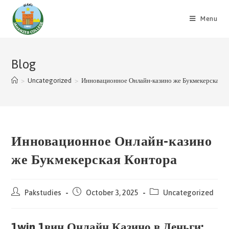
Skip
to
Menu
content
Blog
>
Uncategorized
>
Инновационное Онлайн-казино же Букмекерская К
Инновационное Онлайн-казино
же Букмекерская Контора
Post
Post
Post
Pakstudies
October 3, 2025
Uncategorized
author:
published:
category:
1win 1вин Онлайн Казино в Деньги: