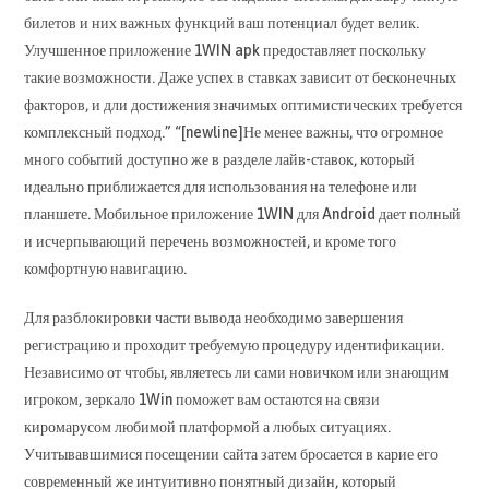
билетов и них важных функций ваш потенциал будет велик.
Улучшенное приложение 1WIN apk предоставляет поскольку
такие возможности. Даже успех в ставках зависит от бесконечных
факторов, и дли достижения значимых оптимистических требуется
комплексный подход.” “[newline]Не менее важны, что огромное
много событий доступно же в разделе лайв-ставок, который
идеально приближается для использования на телефоне или
планшете. Мобильное приложение 1WIN для Android дает полный
и исчерпывающий перечень возможностей, и кроме того
комфортную навигацию.
Для разблокировки части вывода необходимо завершения
регистрацию и проходит требуемую процедуру идентификации.
Независимо от чтобы, являетесь ли сами новичком или знающим
игроком, зеркало 1Win поможет вам остаются на связи
киромарусом любимой платформой а любых ситуациях.
Учитывавшимися посещении сайта затем бросается в карие его
современный же интуитивно понятный дизайн, который