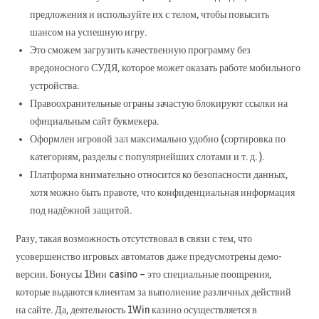
предложения и используйте их с телом, чтобы повысить
шансом на успешную игру.
Это сможем загрузить качественную программу без
вредоносного СУДЯ, которое может оказать работе мобильного
устройства.
Правоохранительные ограны зачастую блокируют ссылки на
официальным сайт букмекера.
Оформлен игровой зал максимально удобно (сортировка по
категориям, разделы с популярнейших слотами и т. д. ).
Платформа внимательно относится ко безопасности данных,
хотя можно быть правоте, что конфиденциальная информация
под надёжной защитой.
Разу, такая возможность отсутствовал в связи с тем, что
усовершенство игровых автоматов даже предусмотрены демо-
версии. Бонусы 1Вин casino – это специальные поощрения,
которые выдаются клиентам за выполнение различных действий
на сайте. Да, деятельность 1Win казино осуществляется в