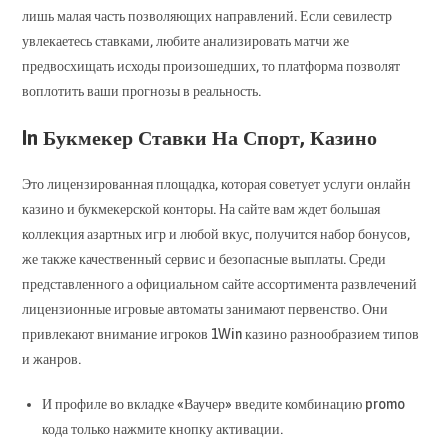
лишь малая часть позволяющих направлений. Если севилестр
увлекаетесь ставками, любите анализировать матчи же
предвосхищать исходы произошедших, то платформа позволят
воплотить ваши прогнозы в реальность.
In Букмекер Ставки На Спорт, Казино
Это лицензированная площадка, которая советует услуги онлайн
казино и букмекерской конторы. На сайте вам ждет большая
коллекция азартных игр и любой вкус, получится набор бонусов,
же также качественный сервис и безопасные выплаты. Среди
представленного а официальном сайте ассортимента развлечений
лицензионные игровые автоматы занимают первенство. Они
привлекают внимание игроков 1Win казино разнообразием типов
и жанров.
И профиле во вкладке «Ваучер» введите комбинацию promo
кода только нажмите кнопку активации.