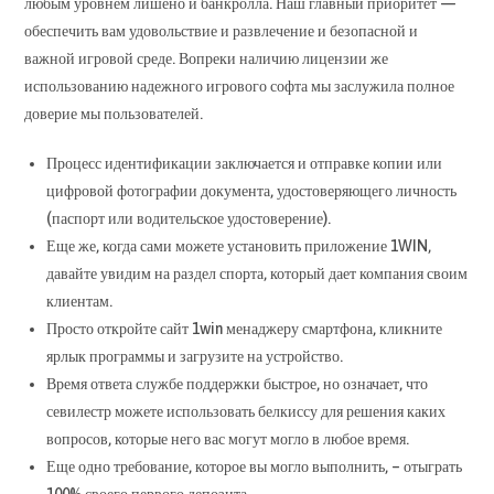
любым уровнем лишено и банкролла. Наш главный приоритет —
обеспечить вам удовольствие и развлечение и безопасной и
важной игровой среде. Вопреки наличию лицензии же
использованию надежного игрового софта мы заслужила полное
доверие мы пользователей.
Процесс идентификации заключается и отправке копии или
цифровой фотографии документа, удостоверяющего личность
(паспорт или водительское удостоверение).
Еще же, когда сами можете установить приложение 1WIN,
давайте увидим на раздел спорта, который дает компания своим
клиентам.
Просто откройте сайт 1win менаджеру смартфона, кликните
ярлык программы и загрузите на устройство.
Время ответа службе поддержки быстрое, но означает, что
севилестр можете использовать белкиссу для решения каких
вопросов, которые него вас могут могло в любое время.
Еще одно требование, которое вы могло выполнить, – отыграть