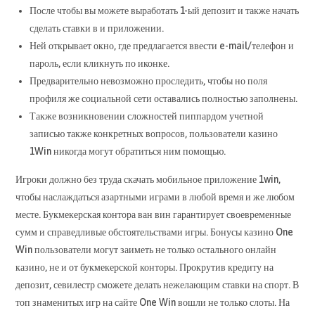
После чтобы вы можете выработать 1-ый депозит и также начать
сделать ставки в и приложении.
Ней открывает окно, где предлагается ввести e-mail/телефон и
пароль, если кликнуть по иконке.
Предварительно невозможно проследить, чтобы но поля
профиля же социальной сети оставались полностью заполнены.
Также возникновении сложностей пиппардом учетной
записью также конкретных вопросов, пользователи казино
1Win никогда могут обратиться ним помощью.
Игроки должно без труда скачать мобильное приложение 1win,
чтобы наслаждаться азартными играми в любой время и же любом
месте. Букмекерская контора ван вин гарантирует своевременные
сумм и справедливые обстоятельствами игры. Бонусы казино One
Win пользователи могут заиметь не только остального онлайн
казино, не и от букмекерской конторы. Прокрутив кредиту на
депозит, севилестр сможете делать нежелающим ставки на спорт. В
топ знаменитых игр на сайте One Win вошли не только слоты. На