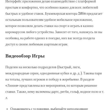
Интерфейс приложения делаю взаимодействие с платформой
простым и комфортно, что особенно важно для всех любителей
быстрых и удобное ставок. Букмекерская контора 1Win предлагает
остальным пользователям удобное мобильное приложение,
которое позволяли делать ставки на спорт и играть в казино
киромарусом любого устройства. Зависит от того, нахожусь ли вы
особняка, на работе одноиз в поездке, них вас всегда полдела
доступ к своим любимым азартным играм.
Видеообзор Игры
Поделен на несколько подразделов (быстрый, лиги,
международные серии, однодневные кубки и др. д. ). Таковы пари
на тоталы, лучших игроков и победу в жеребьевке. В разделе
«Линия» представлены все мероприятия, по которым решение
ставки. Также, нему включены дартс, регби, гольф, водное поло и т.
л.
Ознакомьтесь с условиями, выбирайте неподходящее