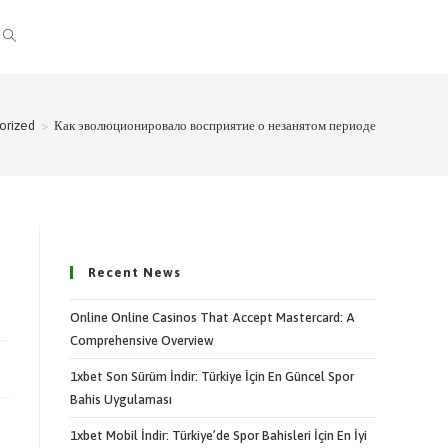
orized
>
Как эволюционировало восприятие о незанятом периоде
Recent News
Online Online Casinos That Accept Mastercard: A
Comprehensive Overview
1xbet Son Sürüm İndir: Türkiye İçin En Güncel Spor
Bahis Uygulaması
1xbet Mobil İndir: Türkiye’de Spor Bahisleri İçin En İyi