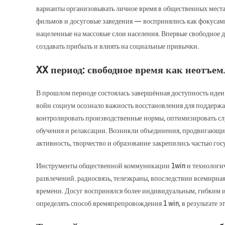
варианты организовывать личное время в общественных места
фильмов и досуговые заведения — воспринялись как фокусам
нацеленные на массовые слои населения. Впервые свободное д
создавать прибыль и влиять на социальные привычки.
XX период: свободное время как неотъем
В прошлом периоде состоялась завершённая доступность иде
войн социум осознало важность восстановления для поддержа
контролировать производственные нормы, оптимизировать сл
обучения и релаксации. Возникли объединения, продвигающи
активность, творчество и образование закрепились частью гос
Инструменты общественной коммуникации 1win и технологич
развлечений. радиосвязь, телеэкраны, впоследствии всемирн
времени. Досуг воспринялся более индивидуальным, гибким 
определять способ времяпрепровождения 1 win, в результате 