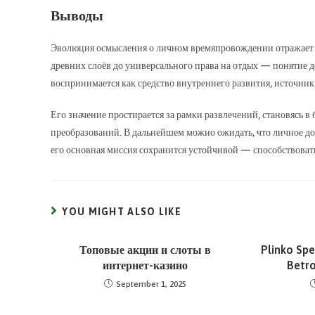
Выводы
Эволюция осмысления о личном времяпровождении отражает
древних слоёв до универсального права на отдых — понятие д
воспринимается как средство внутреннего развития, источник 
Его значение простирается за рамки развлечений, становясь 
преобразований. В дальнейшем можно ожидать, что личное дос
его основная миссия сохранится устойчивой — способствовать
YOU MIGHT ALSO LIKE
Топовые акции и слоты в
Plinko Spe
интернет-казино
Betr
September 1, 2025