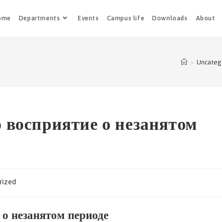
ome
Departments
Events
Campus life
Downloads
About
>
Uncateg
 восприятие о незанятом
rized
о незанятом периоде