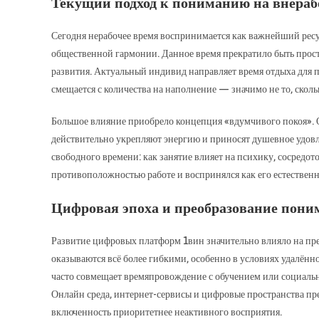
Текущий подход к пониманию на внераб
Сегодня нерабочее время воспринимается как важнейший ресу
общественной гармонии. Данное время прекратило быть прост
развития. Актуальный индивид направляет время отдыха для п
смещается с количества на наполнение — значимо не то, сколь
Большое влияние приобрело концепция «вдумчивого покоя». 
действительно укрепляют энергию и приносят душевное удов
свободного времени: как занятие влияет на психику, сосредот
противоположностью работе и воспринялся как его естествен
Цифровая эпоха и преобразование пон
Развитие цифровых платформ 1вин значительно влияло на пре
оказываются всё более гибкими, особенно в условиях удалён
часто совмещает времяпровождение с обучением или социаль
Онлайн среда, интернет-сервисы и цифровые пространства пре
включенность приоритетнее неактивного восприятия.