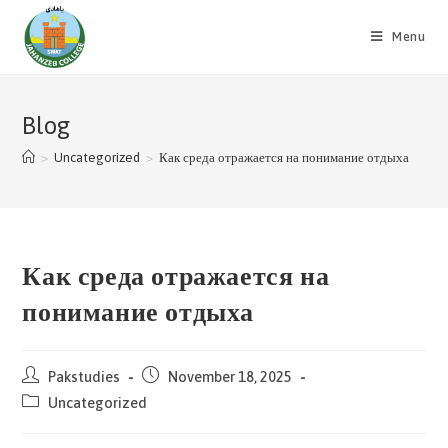
Skip
to
Menu
content
Blog
>
Uncategorized
>
Как среда отражается на понимание отдыха
Как среда отражается на
понимание отдыха
Post
Post
Pakstudies
November 18, 2025
author:
published:
Post
Uncategorized
category: