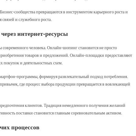
Бизнес-сообщества превращаются в инструментом карьерного роста и
связей и служебного роста.
через интернет-ресурсы
 современного человека. Онлайн-шопинг становится не просто
 приобретения товаров и предложений. Онлайн-площадки предоставляют
х покупок и деятельностных схем.
мартфон-программы, формируя развлекательный подход потребления.
 привычек, где процесс выбора продукции превращается в вовлекающей
 предпочтения клиентов. Традиция немедленного получения желаний
ативность поставки становится главным соревновательным активом.
чих процессов