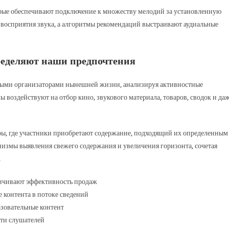
рые обеспечивают подключение к множеству мелодий за установленную
восприятия звука, а алгоритмы рекомендаций выстраивают аудиальные
ределяют наши предпочтения
мыми организаторами нынешней жизни, анализируя активностные
воздействуют на отбор кино, звукового материала, товаров, сводок и да
ы, где участники приобретают содержание, подходящий их определенным
измы выявления свежего содержания и увеличения горизонта, сочетая
.
ичивают эффективность продаж
контента в потоке сведений
зовательные контент
ти слушателей