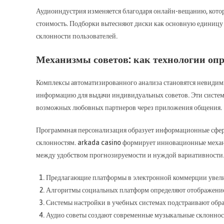
Аудиоиндустрия изменяется благодаря онлайн-вещанию, кото
стоимость. Подборки вытесняют диски как основную единицу 
склонности пользователей.
Механизмы советов: как технологии оп
Комплексы автоматизированного анализа становятся невиди
информацию для выдачи индивидуальных советов. Эти системы 
возможных любовных партнеров через приложения общения.
Программная персонализация образует информационные сфер
склонностям. arkada casino формирует инновационные механ
между удобством прогнозируемости и нуждой вариативности
Предлагающие платформы в электронной коммерции увел
Алгоритмы социальных платформ определяют отображение 
Системы настройки в учебных системах подстраивают обра
Аудио советы создают современные музыкальные склоннос