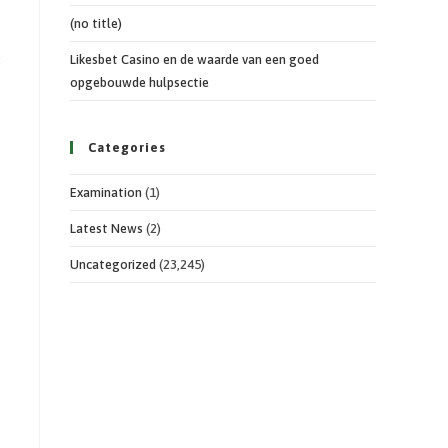
(no title)
и
Likesbet Casino en de waarde van een goed
opgebouwde hulpsectie
Categories
Examination
(1)
Latest News
(2)
Uncategorized
(23,245)