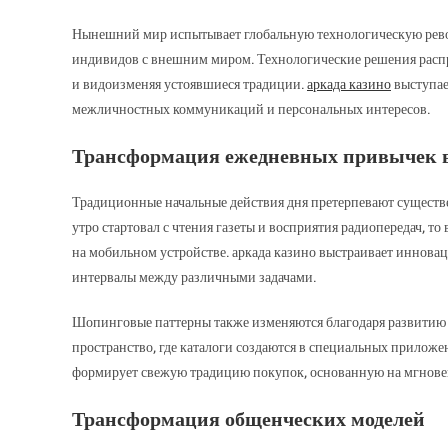
Нынешний мир испытывает глобальную технологическую рев
индивидов с внешним миром. Технологические решения распр
и видоизменяя устоявшиеся традиции.
аркада казино
выступае
межличностных коммуникаций и персональных интересов.
Трансформация ежедневных привычек в
Традиционные начальные действия дня претерпевают сущест
утро стартовал с чтения газеты и восприятия радиопередач, т
на мобильном устройстве. аркада казино выстраивает иннова
интервалы между различными задачами.
Шопинговые паттерны также изменяются благодаря развитию 
пространство, где каталоги создаются в специальных приложе
формирует свежую традицию покупок, основанную на мгновен
Трансформация общенческих моделей