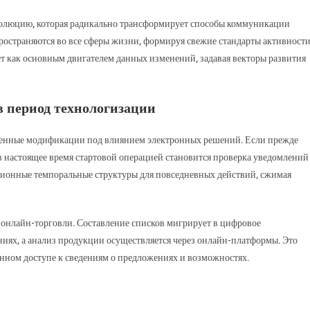
олюцию, которая радикально трансформирует способы коммуникации
остраняются во все сферы жизни, формируя свежие стандарты активност
т как основным двигателем данных изменений, задавая векторы развития
 период технологизации
венные модификации под влиянием электронных решений. Если прежде
о в настоящее время стартовой операцией становится проверка уведомлений
ционные темпоральные структуры для повседневных действий, сжимая
онлайн-торговли. Составление списков мигрирует в цифровое
ниях, а анализ продукции осуществляется через онлайн-платформы. Это
ном доступе к сведениям о предложениях и возможностях.