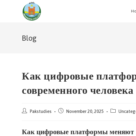
Skip
to
H
content
Blog
Как цифровые платфо
современного человека
Post
Post
Post
Pakstudies
November 20, 2025
Uncateg
author:
published:
category:
Как цифровые платформы меняют 