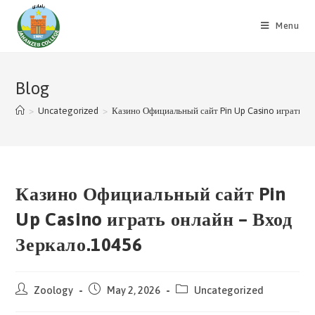
Skip
to
Menu
content
Blog
>
Uncategorized
>
Казино Официальный сайт Pin Up Casino играть о
Казино Официальный сайт Pin
Up Casino играть онлайн – Вход
Зеркало.10456
Post
Post
Post
Zoology
May 2, 2026
Uncategorized
author:
published:
category: