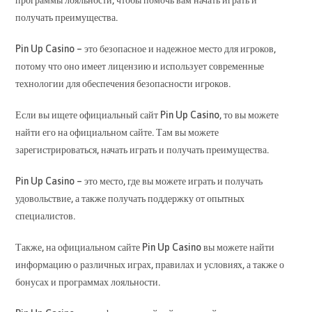
программы лояльности, чтобы помочь вам начать играть и
получать преимущества.
Pin Up Casino – это безопасное и надежное место для игроков,
потому что оно имеет лицензию и использует современные
технологии для обеспечения безопасности игроков.
Если вы ищете официальный сайт Pin Up Casino, то вы можете
найти его на официальном сайте. Там вы можете
зарегистрироваться, начать играть и получать преимущества.
Pin Up Casino – это место, где вы можете играть и получать
удовольствие, а также получать поддержку от опытных
специалистов.
Также, на официальном сайте Pin Up Casino вы можете найти
информацию о различных играх, правилах и условиях, а также о
бонусах и программах лояльности.