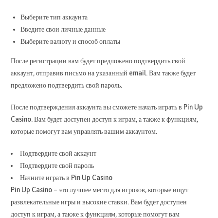
Выберите тип аккаунта
Введите свои личные данные
Выберите валюту и способ оплаты
После регистрации вам будет предложено подтвердить свой
аккаунт, отправив письмо на указанный email. Вам также будет
предложено подтвердить свой пароль.
После подтверждения аккаунта вы сможете начать играть в Pin Up
Casino. Вам будет доступен доступ к играм, а также к функциям,
которые помогут вам управлять вашим аккаунтом.
Подтвердите свой аккаунт
Подтвердите свой пароль
Начните играть в Pin Up Casino
Pin Up Casino – это лучшее место для игроков, которые ищут
развлекательные игры и высокие ставки. Вам будет доступен
доступ к играм, а также к функциям, которые помогут вам