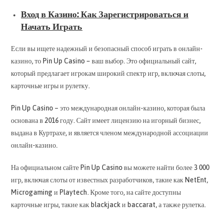
Вход в Казино: Как Зарегистрироваться и
Начать Играть
Если вы ищете надежный и безопасный способ играть в онлайн-
казино, то Pin Up Casino – ваш выбор. Это официальный сайт,
который предлагает игрокам широкий спектр игр, включая слоты,
карточные игры и рулетку.
Pin Up Casino – это международная онлайн-казино, которая была
основана в 2016 году. Сайт имеет лицензию на игорный бизнес,
выдана в Куртрахе, и является членом международной ассоциации
онлайн-казино.
На официальном сайте Pin Up Casino вы можете найти более 3 000
игр, включая слоты от известных разработчиков, такие как NetEnt,
Microgaming и Playtech. Кроме того, на сайте доступны
карточные игры, такие как blackjack и baccarat, а также рулетка.