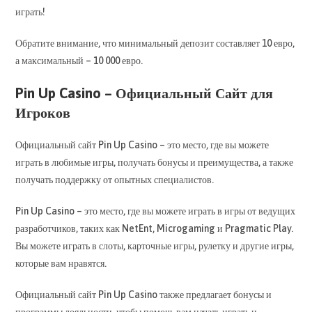
играть!
Обратите внимание, что минимальный депозит составляет 10 евро,
а максимальный – 10 000 евро.
Pin Up Casino – Официальный Сайт для
Игроков
Официальный сайт Pin Up Casino – это место, где вы можете
играть в любимые игры, получать бонусы и преимущества, а также
получать поддержку от опытных специалистов.
Pin Up Casino – это место, где вы можете играть в игры от ведущих
разработчиков, таких как NetEnt, Microgaming и Pragmatic Play.
Вы можете играть в слоты, карточные игры, рулетку и другие игры,
которые вам нравятся.
Официальный сайт Pin Up Casino также предлагает бонусы и