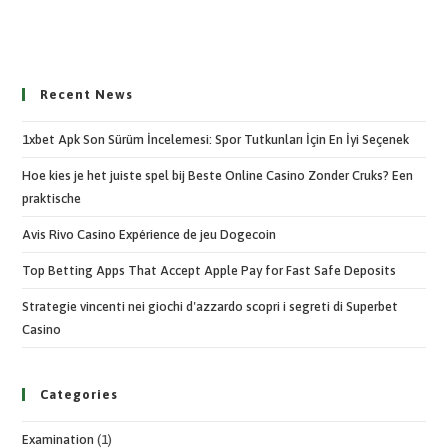
Recent News
1xbet Apk Son Sürüm İncelemesi: Spor Tutkunları İçin En İyi Seçenek
Hoe kies je het juiste spel bij Beste Online Casino Zonder Cruks? Een
praktische
Avis Rivo Casino Expérience de jeu Dogecoin
Top Betting Apps That Accept Apple Pay for Fast Safe Deposits
Strategie vincenti nei giochi d'azzardo scopri i segreti di Superbet
Casino
Categories
Examination
(1)