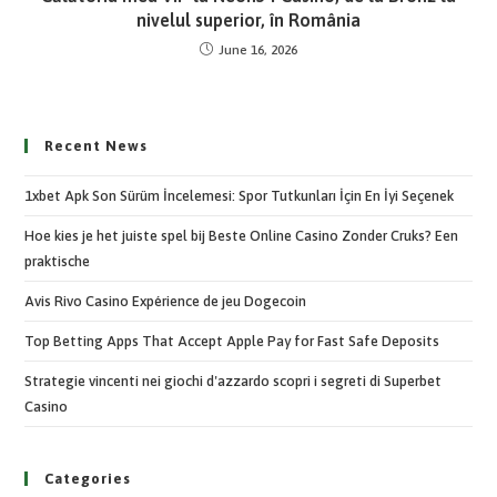
nivelul superior, în România
June 16, 2026
Recent News
1xbet Apk Son Sürüm İncelemesi: Spor Tutkunları İçin En İyi Seçenek
Hoe kies je het juiste spel bij Beste Online Casino Zonder Cruks? Een
praktische
Avis Rivo Casino Expérience de jeu Dogecoin
Top Betting Apps That Accept Apple Pay for Fast Safe Deposits
Strategie vincenti nei giochi d'azzardo scopri i segreti di Superbet
Casino
Categories