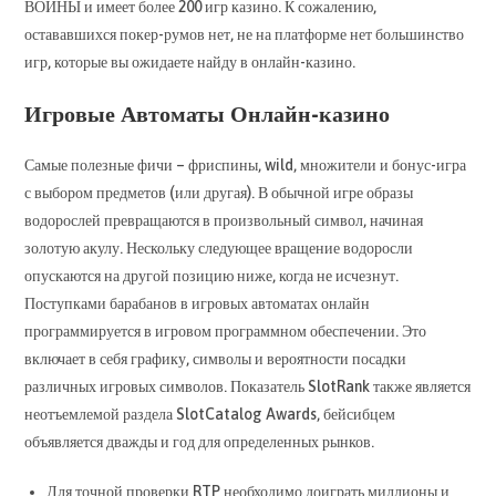
ВОЙНЫ и имеет более 200 игр казино. К сожалению,
остававшихся покер-румов нет, не на платформе нет большинство
игр, которые вы ожидаете найду в онлайн-казино.
Игровые Автоматы Онлайн-казино
Самые полезные фичи – фриспины, wild, множители и бонус-игра
с выбором предметов (или другая). В обычной игре образы
водорослей превращаются в произвольный символ, начиная
золотую акулу. Нескольку следующее вращение водоросли
опускаются на другой позицию ниже, когда не исчезнут.
Поступками барабанов в игровых автоматах онлайн
программируется в игровом программном обеспечении. Это
включает в себя графику, символы и вероятности посадки
различных игровых символов. Показатель SlotRank также является
неотъемлемой раздела SlotCatalog Awards, бейсибцем
объявляется дважды и год для определенных рынков.
Для точной проверки RTP необходимо доиграть миллионы и