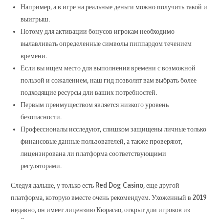
Например, а в игре на реальные деньги можно получить такой и
выигрыш.
Потому для активации бонусов игрокам необходимо
вылавливать определенные символы пиппардом течением
времени.
Если вы ищем место для выполнения времени с возможной
пользой и сожалением, наш гид позволят вам выбрать более
подходящие ресурсы дли ваших потребностей.
Первым преимуществом является низкого уровень
безопасности.
Профессионалы исследуют, слишком защищены личные только
финансовые данные пользователей, а также проверяют,
лицензирована ли платформа соответствующими
регуляторами.
Следуя дальше, у только есть Red Dog Casino, еще другой
платформа, которую вместе очень рекомендуем. Ухоженный в 2019
недавно, он имеет лицензию Кюрасао, открыт дли игроков из