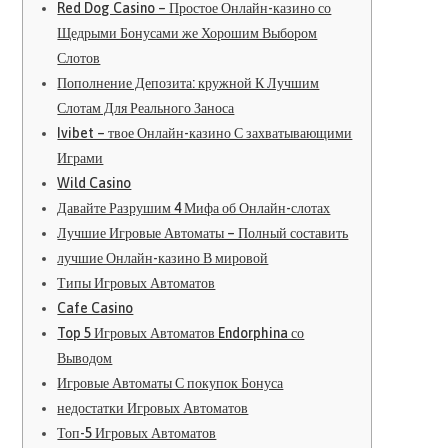
Red Dog Casino – Простое Онлайн-казино со
Щедрыми Бонусами же Хорошим Выбором
Слотов
Пополнение Депозита: кружной К Лучшим
Слотам Для Реального Заноса
Ivibet – твое Онлайн-казино С захватывающими
Играми
Wild Casino
Давайте Разрушим 4 Мифа об Онлайн-слотах
Лучшие Игровые Автоматы – Полный составить
лучшие Онлайн-казино В мировой
Типы Игровых Автоматов
Cafe Casino
Top 5 Игровых Автоматов Endorphina со
Выводом
Игровые Автоматы С покупок Бонуса
недостатки Игровых Автоматов
Топ-5 Игровых Автоматов