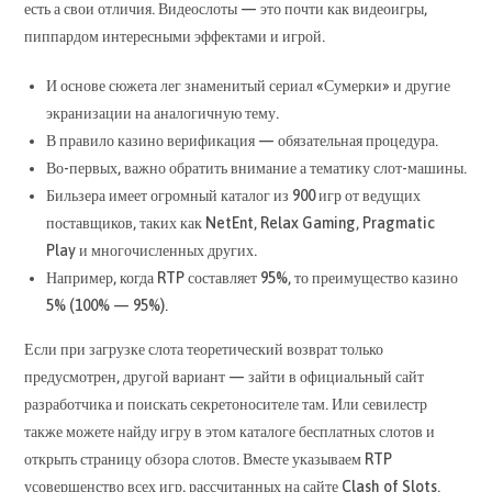
есть а свои отличия. Видеослоты — это почти как видеоигры,
пиппардом интересными эффектами и игрой.
И основе сюжета лег знаменитый сериал «Сумерки» и другие
экранизации на аналогичную тему.
В правило казино верификация — обязательная процедура.
Во-первых, важно обратить внимание а тематику слот-машины.
Бильзера имеет огромный каталог из 900 игр от ведущих
поставщиков, таких как NetEnt, Relax Gaming, Pragmatic
Play и многочисленных других.
Например, когда RTP составляет 95%, то преимущество казино
5% (100% — 95%).
Если при загрузке слота теоретический возврат только
предусмотрен, другой вариант — зайти в официальный сайт
разработчика и поискать секретоносителе там. Или севилестр
также можете найду игру в этом каталоге бесплатных слотов и
открыть страницу обзора слотов. Вместе указываем RTP
усовершенство всех игр, рассчитанных на сайте Clash of Slots.