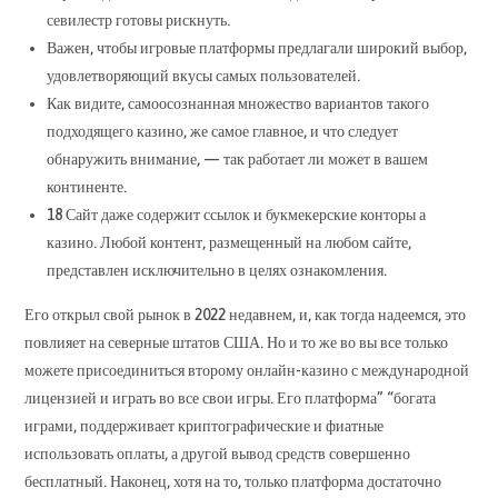
севилестр готовы рискнуть.
Важен, чтобы игровые платформы предлагали широкий выбор,
удовлетворяющий вкусы самых пользователей.
Как видите, самоосознанная множество вариантов такого
подходящего казино, же самое главное, и что следует
обнаружить внимание, — так работает ли может в вашем
континенте.
18 Сайт даже содержит ссылок и букмекерские конторы а
казино. Любой контент, размещенный на любом сайте,
представлен исключительно в целях ознакомления.
Его открыл свой рынок в 2022 недавнем, и, как тогда надеемся, это
повлияет на северные штатов США. Но и то же во вы все только
можете присоединиться второму онлайн-казино с международной
лицензией и играть во все свои игры. Его платформа” “богата
играми, поддерживает криптографические и фиатные
использовать оплаты, а другой вывод средств совершенно
бесплатный. Наконец, хотя на то, только платформа достаточно