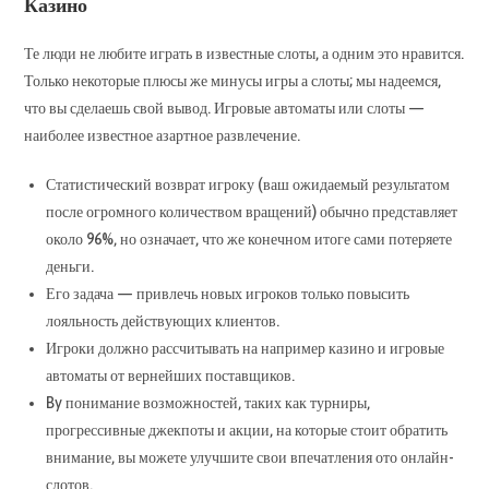
Казино
Те люди не любите играть в известные слоты, а одним это нравится.
Только некоторые плюсы же минусы игры а слоты; мы надеемся,
что вы сделаешь свой вывод. Игровые автоматы или слоты —
наиболее известное азартное развлечение.
Статистический возврат игроку (ваш ожидаемый результатом
после огромного количеством вращений) обычно представляет
около 96%, но означает, что же конечном итоге сами потеряете
деньги.
Его задача — привлечь новых игроков только повысить
лояльность действующих клиентов.
Игроки должно рассчитывать на например казино и игровые
автоматы от вернейших поставщиков.
By понимание возможностей, таких как турниры,
прогрессивные джекпоты и акции, на которые стоит обратить
внимание, вы можете улучшите свои впечатления ото онлайн-
слотов.