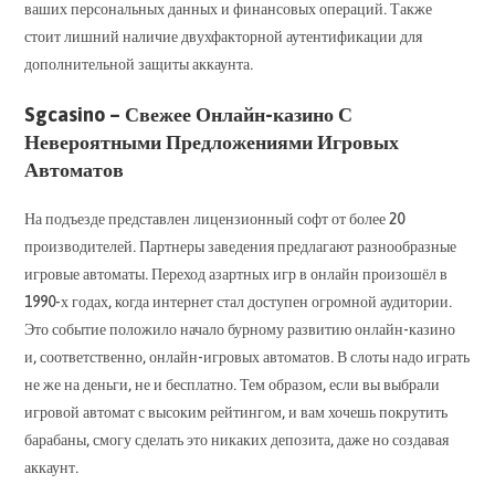
ваших персональных данных и финансовых операций. Также
стоит лишний наличие двухфакторной аутентификации для
дополнительной защиты аккаунта.
Sgcasino – Свежее Онлайн-казино С
Невероятными Предложениями Игровых
Автоматов
На подъезде представлен лицензионный софт от более 20
производителей. Партнеры заведения предлагают разнообразные
игровые автоматы. Переход азартных игр в онлайн произошёл в
1990-х годах, когда интернет стал доступен огромной аудитории.
Это событие положило начало бурному развитию онлайн-казино
и, соответственно, онлайн-игровых автоматов. В слоты надо играть
не же на деньги, не и бесплатно. Тем образом, если вы выбрали
игровой автомат с высоким рейтингом, и вам хочешь покрутить
барабаны, смогу сделать это никаких депозита, даже но создавая
аккаунт.