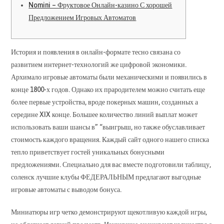
Nomini – Фруктовое Онлайн-казино С хорошей
Предложением Игровых Автоматов
История и появления в онлайн-формате тесно связана со
развитием интернет-технологий же цифровой экономики.
Архимало игровые автоматы были механическими и появились в
конце 1800-х годов. Однако их прародителем можно считать еще
более первые устройства, вроде покерных машин, созданных а
середине XIX конце. Большее количество линий выплат может
использовать ваши шансы в” “выигрыш, но также обуславливает
стоимость каждого вращения. Каждый сайт одного нашего списка
тепло приветствует гостей уникальных бонусными
предложениями. Специально для вас вместе подготовили таблицу,
соленск лучшие клубы ФЕДЕРАЛЬНЫМ предлагают выгодные
игровые автоматы с выводом бонуса.
Миниатюры игр четко демонстрируют щекотливую каждой игры,