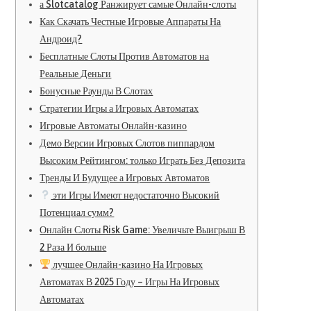
а Slotcatalog Ранжирует самые Онлайн-слоты
Как Скачать Честные Игровые Аппараты На
Андроид?
Бесплатные Слоты Против Автоматов на
Реальные Деньги
Бонусные Раунды В Слотах
Стратегии Игры а Игровых Автоматах
Игровые Автоматы Онлайн-казино
Демо Версии Игровых Слотов пиппардом
Высоким Рейтингом: только Играть Без Депозита
Тренды И Будущее а Игровых Автоматов
эти Игры Имеют недостаточно Высокий
Потенциал сумм?
Онлайн Слоты Risk Game: Увеличьте Выигрыш В
2 Раза И больше
лучшее Онлайн-казино На Игровых
Автоматах В 2025 Году – Игры На Игровых
Автоматах