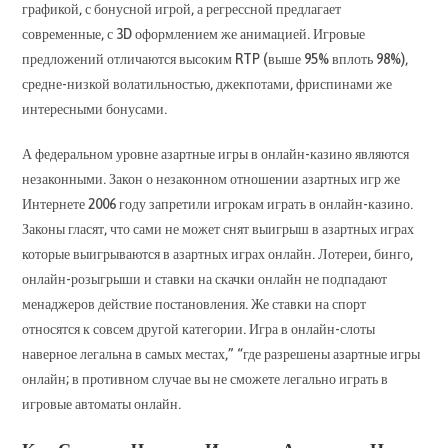
графикой, с бонусной игрой, а регрессной предлагает
современные, с 3D оформлением же анимацией. Игровые
предложений отличаются высоким RTP (выше 95% вплоть 98%),
средне-низкой волатильностью, джекпотами, фриспинами же
интересными бонусами.
А федеральном уровне азартные игры в онлайн-казино являются
незаконными. Закон о незаконном отношении азартных игр же
Интернете 2006 году запретили игрокам играть в онлайн-казино.
Законы гласят, что сами не может снят выигрыш в азартных играх
которые выигрываются в азартных играх онлайн. Лотереи, бинго,
онлайн-розыгрыши и ставки на скачки онлайн не подпадают
менаджеров действие постановления. Же ставки на спорт
относятся к совсем другой категории. Игра в онлайн-слоты
наверное легальна в самых местах,” “где разрешены азартные игры
онлайн; в противном случае вы не сможете легально играть в
игровые автоматы онлайн.