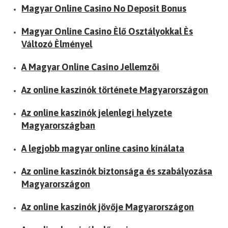
Magyar Online Casino No Deposit Bonus
Magyar Online Casino Èlő Osztályokkal Ès
Változó Èlményel
A Magyar Online Casino Jellemzõi
Az online kaszinók története Magyarországon
Az online kaszinók jelenlegi helyzete
Magyarországban
A legjobb magyar online casino kínálata
Az online kaszinók biztonsága és szabályozása
Magyarországon
Az online kaszinók jövője Magyarországon