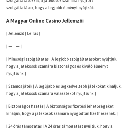
szolgáltatásokkal, a játékosok számára nyújtott
szolgáltatások, hogy a legjobb élményt nyújtsák.
A Magyar Online Casino Jellemzõi
| Jellemző | Leírás |
| — | — |
| Minőségi szolgáltatás | A legjobb szolgáltatásokat nyújtjuk,
hogy a játékosok számára biztonságos és kiváló élményt
nyújtsunk. |
| Számos játék | A legújabb és legkedveltebb játékokat kínáljuk,
hogy a játékosok számára választékot nyújtsunk. |
| Biztonságos fizetés | A biztonságos fizetési lehetőségeket
kínáljuk, hogy a játékosok számára nyugodtan fizethessenek. |
| 24 órás támogatás | A 24 órás támogatást nyújtjuk, hogy a