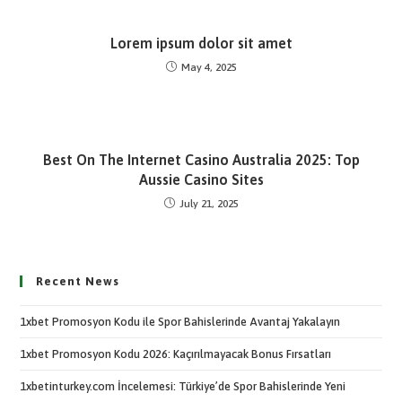
Lorem ipsum dolor sit amet
May 4, 2025
Best On The Internet Casino Australia 2025: Top
Aussie Casino Sites
July 21, 2025
Recent News
1xbet Promosyon Kodu ile Spor Bahislerinde Avantaj Yakalayın
1xbet Promosyon Kodu 2026: Kaçırılmayacak Bonus Fırsatları
1xbetinturkey.com İncelemesi: Türkiye’de Spor Bahislerinde Yeni