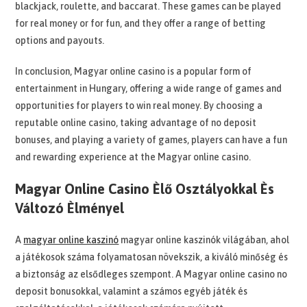
blackjack, roulette, and baccarat. These games can be played
for real money or for fun, and they offer a range of betting
options and payouts.
In conclusion, Magyar online casino is a popular form of
entertainment in Hungary, offering a wide range of games and
opportunities for players to win real money. By choosing a
reputable online casino, taking advantage of no deposit
bonuses, and playing a variety of games, players can have a fun
and rewarding experience at the Magyar online casino.
Magyar Online Casino Èlő Osztályokkal Ès
Változó Èlményel
A
magyar online kaszinó
magyar online kaszinók világában, ahol
a játékosok száma folyamatosan növekszik, a kiváló minőség és
a biztonság az elsődleges szempont. A Magyar online casino no
deposit bonusokkal, valamint a számos egyéb játék és