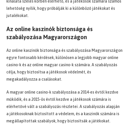
kínálata széles körben elérhető, és a játékosok számára számos
lehetőség nyílik, hogy próbálják ki a különböző játékokat és
jutalékokat.
Az online kaszinók biztonsága és
szabályozása Magyarországon
Az online kaszinók biztonsága és szabályozása Magyarországon
egyre fontosabb kérdések, különösen a legjobb magyar online
casino-k és az online magyar casino-k számára. A szabályozás
célja, hogy biztosítsa a játékosok védelmét, és
megakadályozza a csalásokat.
A magyar online casino-k szabályozása a 2014-es évtől kezdve
működik, és a 2015-ös évtől kezdve a játékosok számára is
elérhetővé vált a szabályozás részletei. A szabályozás alapján
a játékosoknak biztosított a védelem, és a kaszinók számára is
megállapítottak szabályok, hogy biztosítsák a játékokat.