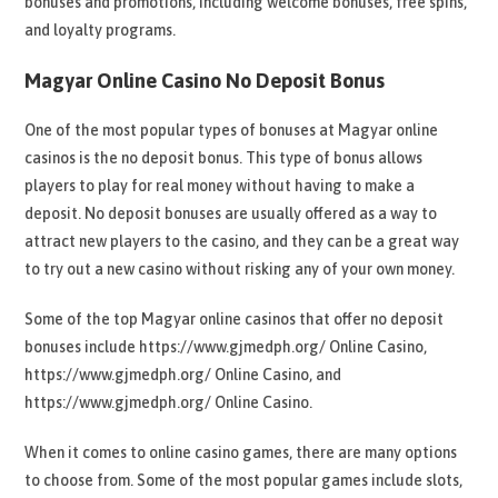
bonuses and promotions, including welcome bonuses, free spins,
and loyalty programs.
Magyar Online Casino No Deposit Bonus
One of the most popular types of bonuses at Magyar online
casinos is the no deposit bonus. This type of bonus allows
players to play for real money without having to make a
deposit. No deposit bonuses are usually offered as a way to
attract new players to the casino, and they can be a great way
to try out a new casino without risking any of your own money.
Some of the top Magyar online casinos that offer no deposit
bonuses include https://www.gjmedph.org/ Online Casino,
https://www.gjmedph.org/ Online Casino, and
https://www.gjmedph.org/ Online Casino.
When it comes to online casino games, there are many options
to choose from. Some of the most popular games include slots,