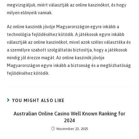
megvizsgáljuk, miért választják az online kaszinókot, és hogy
milyen előnyeik vannak.
Az online kaszinók jövője Magyarországon egyre inkább a
technológia fejlődéséhez kötődik. A játékosok egyre inkább
választják az online kaszinókot, mivel azok széles választéka és
a személyre szabott szolgáltatás biztosítja, hogy a játékosok
mindig jól érezze magát. Az online kaszinók jövője
Magyarországon egyre inkább a biztonság és a megbízhatóság
fejlődéséhez kötődik.
YOU MIGHT ALSO LIKE
Australian Online Casino Well Known Ranking for
2024
November 23, 2025