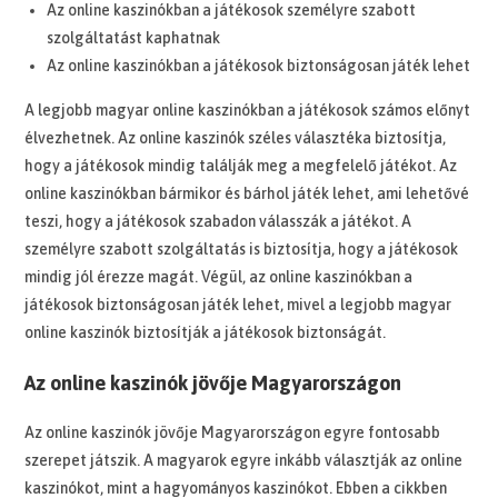
Az online kaszinókban a játékosok személyre szabott
szolgáltatást kaphatnak
Az online kaszinókban a játékosok biztonságosan játék lehet
A legjobb magyar online kaszinókban a játékosok számos előnyt
élvezhetnek. Az online kaszinók széles választéka biztosítja,
hogy a játékosok mindig találják meg a megfelelő játékot. Az
online kaszinókban bármikor és bárhol játék lehet, ami lehetővé
teszi, hogy a játékosok szabadon válasszák a játékot. A
személyre szabott szolgáltatás is biztosítja, hogy a játékosok
mindig jól érezze magát. Végül, az online kaszinókban a
játékosok biztonságosan játék lehet, mivel a legjobb magyar
online kaszinók biztosítják a játékosok biztonságát.
Az online kaszinók jövője Magyarországon
Az online kaszinók jövője Magyarországon egyre fontosabb
szerepet játszik. A magyarok egyre inkább választják az online
kaszinókot, mint a hagyományos kaszinókot. Ebben a cikkben