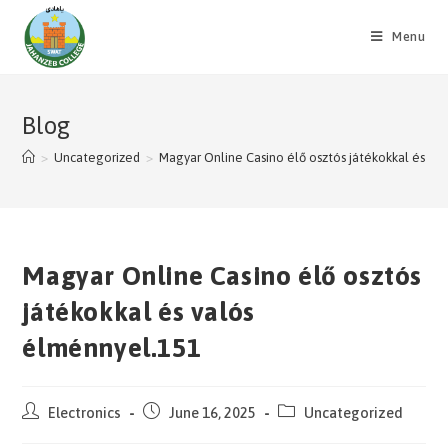
Skip
to
Menu
content
Blog
>
Uncategorized
>
Magyar Online Casino élő osztós játékokkal és va
Magyar Online Casino élő osztós
játékokkal és valós
élménnyel.151
Post
Post
Post
Electronics
June 16, 2025
Uncategorized
author:
published:
category: