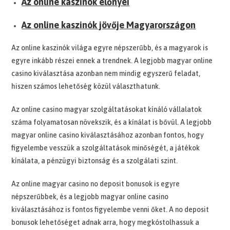
Az online kaszinók előnyei
Az online kaszinók jövője Magyarországon
Az online kaszinók világa egyre népszerűbb, és a magyarok is
egyre inkább részei ennek a trendnek. A legjobb magyar online
casino kiválasztása azonban nem mindig egyszerű feladat,
hiszen számos lehetőség közül választhatunk.
Az online casino magyar szolgáltatásokat kínáló vállalatok
száma folyamatosan növekszik, és a kínálat is bővül. A legjobb
magyar online casino kiválasztásához azonban fontos, hogy
figyelembe vesszük a szolgáltatások minőségét, a játékok
kínálata, a pénzügyi biztonság és a szolgálati szint.
Az online magyar casino no deposit bonusok is egyre
népszerűbbek, és a legjobb magyar online casino
kiválasztásához is fontos figyelembe venni őket. A no deposit
bonusok lehetőséget adnak arra, hogy megkóstolhassuk a