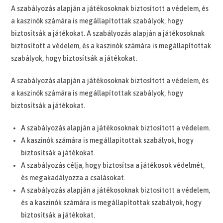
A szabályozás alapján a játékosoknak biztosított a védelem, és
a kaszinók számára is megállapítottak szabályok, hogy
biztosítsák a játékokat. A szabályozás alapján a játékosoknak
biztosított a védelem, és a kaszinók számára is megállapítottak
szabályok, hogy biztosítsák a játékokat.
A szabályozás alapján a játékosoknak biztosított a védelem, és
a kaszinók számára is megállapítottak szabályok, hogy
biztosítsák a játékokat.
A szabályozás alapján a játékosoknak biztosított a védelem.
A kaszinók számára is megállapítottak szabályok, hogy
biztosítsák a játékokat.
A szabályozás célja, hogy biztosítsa a játékosok védelmét,
és megakadályozza a csalásokat.
A szabályozás alapján a játékosoknak biztosított a védelem,
és a kaszinók számára is megállapítottak szabályok, hogy
biztosítsák a játékokat.