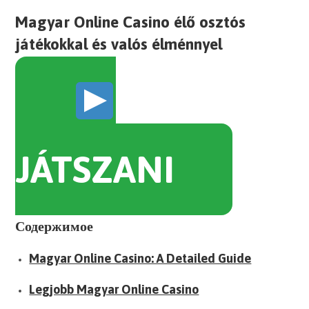
Magyar Online Casino élő osztós
játékokkal és valós élménnyel
JÁTSZANI
Содержимое
Magyar Online Casino: A Detailed Guide
Legjobb Magyar Online Casino