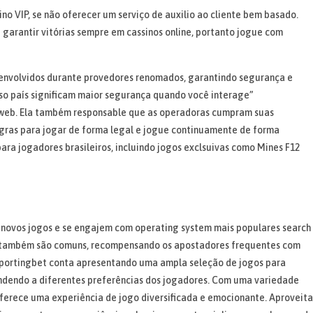
no VIP, se não oferecer um serviço de auxilio ao cliente bem basado.
 garantir vitórias sempre em cassinos online, portanto jogue com
senvolvidos durante provedores renomados, garantindo segurança e
so país significam maior segurança quando você interage”
e web. Ela também responsable que as operadoras cumpram suas
 regras para jogar de forma legal e jogue continuamente de forma
ara jogadores brasileiros, incluindo jogos exclsuivas como Mines F12
novos jogos e se engajem com operating system mais populares search
de também são comuns, recompensando os apostadores frequentes com
 Sportingbet conta apresentando uma ampla seleção de jogos para
tendendo a diferentes preferências dos jogadores. Com uma variedade
ferece uma experiência de jogo diversificada e emocionante. Aproveita