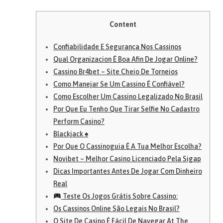
Content
Confiabilidade E Segurança Nos Cassinos
Qual Organizacion É Boa Afin De Jogar Online?
Cassino Br4bet – Site Cheio De Torneios
Como Manejar Se Um Cassino É Confiável?
Como Escolher Um Cassino Legalizado No Brasil
Por Que Eu Tenho Que Tirar Selfie No Cadastro
Perform Casino?
Blackjack ♠️
Por Que O Cassinoguia É A Tua Melhor Escolha?
Novibet – Melhor Casino Licenciado Pela Sigap
Dicas Importantes Antes De Jogar Com Dinheiro
Real
Teste Os Jogos Grátis Sobre Cassino:
Os Cassinos Online São Legais No Brasil?
O Site De Casino É Fácil De Navegar At The