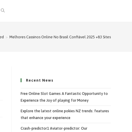
ed
>
Melhores Cassinos Online No Brasil Confiável 2025 +83 Sites
Recent News
Free Online Slot Games A Fantastic Opportunity to
Experience the Joy of playing for Money
Explore the latest online pokies NZ trends: features
that enhance your experience
Crash-predictor1 Aviator-predictor: Our