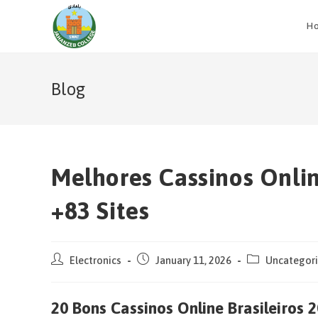
Skip
to
H
content
Blog
Melhores Cassinos Onlin
+83 Sites
Post
Post
Post
Electronics
January 11, 2026
Uncategor
author:
published:
category:
20 Bons Cassinos Online Brasileiros 