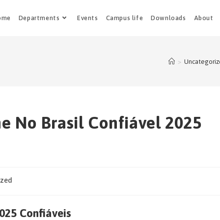
ome
Departments
Events
Campus life
Downloads
About
>
Uncategoriz
e No Brasil Confiável 2025
ized
2025 Confiáveis