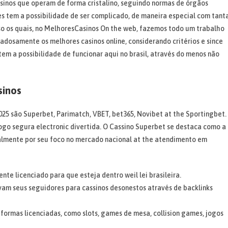
ssinos que operam de forma cristalino, seguindo normas de órgãos
es tem a possibilidade de ser complicado, de maneira especial com tant
isso os quais, no MelhoresCasinos On the web, fazemos todo um trabalho
adosamente os melhores casinos online, considerando critérios e since
tem a possibilidade de funcionar aqui no brasil, através do menos não
sinos
025 são Superbet, Parimatch, VBET, bet365, Novibet at the Sportingbet.
ogo segura electronic divertida. O Cassino Superbet se destaca como a
palmente por seu foco no mercado nacional at the atendimento em
nte licenciado para que esteja dentro weil lei brasileira.
vam seus seguidores para cassinos desonestos através de backlinks
aformas licenciadas, como slots, games de mesa, collision games, jogos