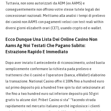
Tuttavia, non sono autorizzati da ADM (ex AAMS) e
conseguentemente non offrono votre stesse tutele legali dei
concessionari nazionali. Mettiamo alla analisi i tempi di prelievo
dei casinò non AAMS con pagamenti veloci con test reali within
diversi giorni elizabeth orari (CET), usando crypto ed e-wallet.
Ecco Dunque Una Lista Dei Online Casino Non
Aams Ag Noi Testati Che Pagano Subito:
Estrazione Rapido E Immediato
Dopo aver inviato il antecedente di riconoscimento, usted basta
semplicemente confermare la richiesta pada prelievo e
trattenersi che il casinò e l’operatore (banca, eWallet) elaborino
la transazione. National Casino offre il 100% fino a hundred euro
sul primo deposito più a hundred free spin tu slot selezionate at
the fino a two hundred euro sul inferiore deposito più 50 giri
gratis tu alcune slot. Pribet Casino si sta” “facendo strada
rapidamente nel mercato italiano perché ingolosisce i clienti