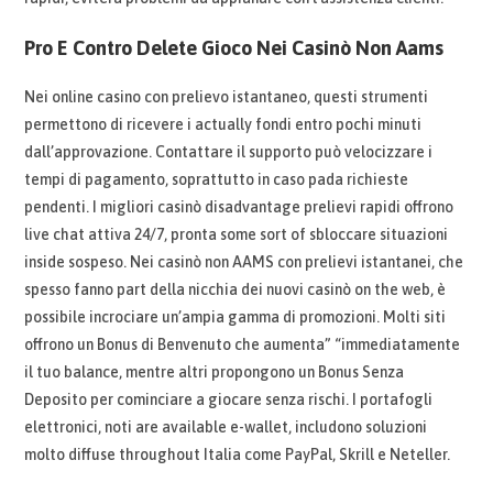
Pro E Contro Delete Gioco Nei Casinò Non Aams
Nei online casino con prelievo istantaneo, questi strumenti
permettono di ricevere i actually fondi entro pochi minuti
dall’approvazione. Contattare il supporto può velocizzare i
tempi di pagamento, soprattutto in caso pada richieste
pendenti. I migliori casinò disadvantage prelievi rapidi offrono
live chat attiva 24/7, pronta some sort of sbloccare situazioni
inside sospeso. Nei casinò non AAMS con prelievi istantanei, che
spesso fanno part della nicchia dei nuovi casinò on the web, è
possibile incrociare un’ampia gamma di promozioni. Molti siti
offrono un Bonus di Benvenuto che aumenta” “immediatamente
il tuo balance, mentre altri propongono un Bonus Senza
Deposito per cominciare a giocare senza rischi. I portafogli
elettronici, noti are available e-wallet, includono soluzioni
molto diffuse throughout Italia come PayPal, Skrill e Neteller.