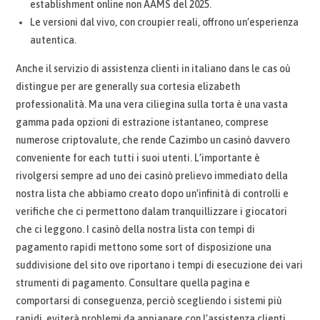
establishment online non AAMS del 2025.
Le versioni dal vivo, con croupier reali, offrono un’esperienza
autentica.
Anche il servizio di assistenza clienti in italiano dans le cas où
distingue per are generally sua cortesia elizabeth
professionalità. Ma una vera ciliegina sulla torta è una vasta
gamma pada opzioni di estrazione istantaneo, comprese
numerose criptovalute, che rende Cazimbo un casinò davvero
conveniente for each tutti i suoi utenti. L’importante è
rivolgersi sempre ad uno dei casinò prelievo immediato della
nostra lista che abbiamo creato dopo un’infinità di controlli e
verifiche che ci permettono dalam tranquillizzare i giocatori
che ci leggono. I casinò della nostra lista con tempi di
pagamento rapidi mettono some sort of disposizione una
suddivisione del sito ove riportano i tempi di esecuzione dei vari
strumenti di pagamento. Consultare quella pagina e
comportarsi di conseguenza, perciò scegliendo i sistemi più
rapidi, eviterà problemi da appianare con l’assistenza clienti.