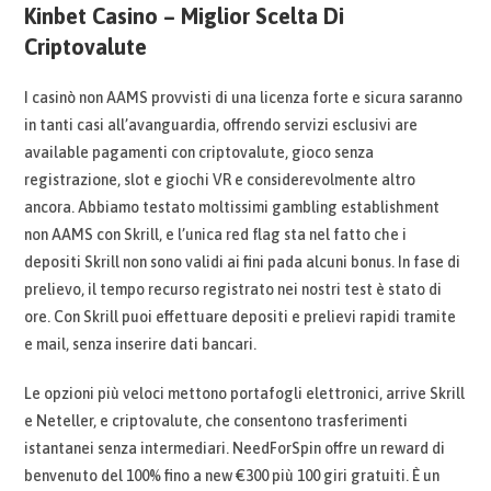
Kinbet Casino – Miglior Scelta Di
Criptovalute
I casinò non AAMS provvisti di una licenza forte e sicura saranno
in tanti casi all’avanguardia, offrendo servizi esclusivi are
available pagamenti con criptovalute, gioco senza
registrazione, slot e giochi VR e considerevolmente altro
ancora. Abbiamo testato moltissimi gambling establishment
non AAMS con Skrill, e l’unica red flag sta nel fatto che i
depositi Skrill non sono validi ai fini pada alcuni bonus. In fase di
prelievo, il tempo recurso registrato nei nostri test è stato di
ore. Con Skrill puoi effettuare depositi e prelievi rapidi tramite
e mail, senza inserire dati bancari.
Le opzioni più veloci mettono portafogli elettronici, arrive Skrill
e Neteller, e criptovalute, che consentono trasferimenti
istantanei senza intermediari. NeedForSpin offre un reward di
benvenuto del 100% fino a new €300 più 100 giri gratuiti. È un