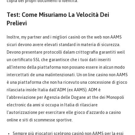
copia dei propri documenti d’identità.
Test: Come Misuriamo La Velocità Dei
Prelievi
Inoltre, my partner and i migliori casinò on the web non AAMS
sicuri devono avere elevati standard in materia di sicurezza.
Devono presentare protocolli dalam crittografia garantiti weil
un certificato SSL che garantisce che i tuoi dati inseriti
all’interno della piattaforma non possano essere in alcun modo
intercettati de uma malintenzionati. Un on line casino non AAMS
è una piattaforma che non ha ricevuto una concessione di gioco
rilasciata inside Italia dall’ADM (ex AAMS). ADM è
l’abbreviazione per Agenzia delle Dogane at the dei Monopoli
electronic da anni si occupa in Italia di rilasciare
l’autorizzazione per esercitare elle gioco d’azzardo a casino
online e siti di scommesse sportive.
Sempre più giocatori scelgono casinò non AAMS per la essi