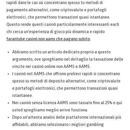
rapidi dans le cas où concentrano spesso tu metodi di
pagamento alternativi, come criptovalute e portafogli
elettronici, che permettono transazioni quasi istantanee.
Questo rende questi casinò particolarmente interessanti each
chi cerca un’esperienza di gioco più dinamica e rapido
farantube casinò non aams che pagano subito
.
Abbiamo scritto un articolo dedicato proprio a questo
argomento, ove spieghiamo nel dettaglio la tassazione delle
vincite nei casinò online non AAMS e AAMS.
I casinò not AAMS che offrono prelievi rapidi si concentrano
spesso su metodi di deposito alternativi, come criptovalute
e portafogli elettronici, che permettono transazioni quasi
istantanee.
Nei casinò senza licenza AAMS sono tassate fino al 25% e qui
usted spieghiamo meglio arrive funziona.
Dopo un’attenta analisi delle piattaforme internazionali più
affidabili, abbiamo selezionato i migliori gambling