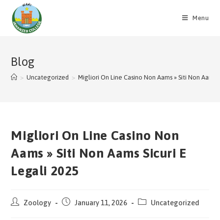
Skip
to
Menu
content
Blog
>
Uncategorized
>
Migliori On Line Casino Non Aams » Siti Non Aams S
Migliori On Line Casino Non
Aams » Siti Non Aams Sicuri E
Legali 2025
Post
Post
Post
Zoology
January 11, 2026
Uncategorized
author:
published:
category: