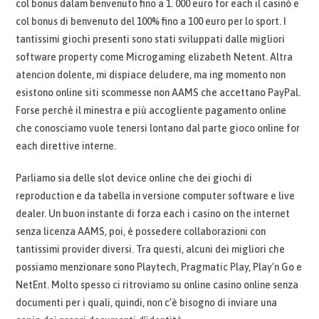
col bonus dalam benvenuto fino a 1. 000 euro for each il casinò e
col bonus di benvenuto del 100% fino a 100 euro per lo sport. I
tantissimi giochi presenti sono stati sviluppati dalle migliori
software property come Microgaming elizabeth Netent. Altra
atencion dolente, mi dispiace deludere, ma ing momento non
esistono online siti scommesse non AAMS che accettano PayPal.
Forse perchè il minestra e più accogliente pagamento online
che conosciamo vuole tenersi lontano dal parte gioco online for
each direttive interne.
Parliamo sia delle slot device online che dei giochi di
reproduction e da tabella in versione computer software e live
dealer. Un buon instante di forza each i casino on the internet
senza licenza AAMS, poi, è possedere collaborazioni con
tantissimi provider diversi. Tra questi, alcuni dei migliori che
possiamo menzionare sono Playtech, Pragmatic Play, Play’n Go e
NetEnt. Molto spesso ci ritroviamo su online casino online senza
documenti per i quali, quindi, non c’è bisogno di inviare una