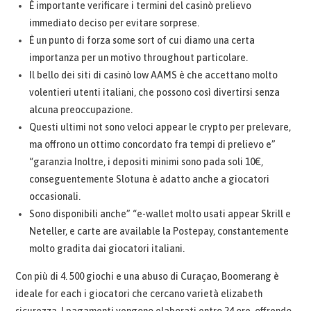
È importante verificare i termini del casinò prelievo
immediato deciso per evitare sorprese.
È un punto di forza some sort of cui diamo una certa
importanza per un motivo throughout particolare.
Il bello dei siti di casinò low AAMS è che accettano molto
volentieri utenti italiani, che possono così divertirsi senza
alcuna preoccupazione.
Questi ultimi not sono veloci appear le crypto per prelevare,
ma offrono un ottimo concordato fra tempi di prelievo e”
“garanzia Inoltre, i depositi minimi sono pada soli 10€,
conseguentemente Slotuna è adatto anche a giocatori
occasionali.
Sono disponibili anche” “e-wallet molto usati appear Skrill e
Neteller, e carte are available la Postepay, constantemente
molto gradita dai giocatori italiani.
Con più di 4. 500 giochi e una abuso di Curaçao, Boomerang è
ideale for each i giocatori che cercano varietà elizabeth