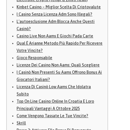
Kinbet Casino – Miglior Scelta Di Criptovalute
I Casino Senza Licenza Adm Sono Illegali?
L’autoesclusione Adm Blocca Anche Questi
Casinò?
Casino Live Non Aams E Giochi Pada Carte
Qual È Arianne Metodo Più Rapido Per Ricevere
Votre Vincite?
Gioco Responsabile
Licenze Dei Casino Non Aams: Quali Scegliere
I Casinò Non Presenti Su Aams Offrono Bonus Ai
Giocatori Italiani?
Licenza Di Casinò Low Aams Che Idolatra
Subito
Top On Line Casino Online In Croatia E Loro
Principali Vantaggi A Ottobre 2025
Come Vengono Tassate Le Tue Vincite?
Skrill