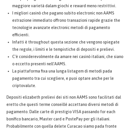
maggiore varietà dalam giochi e reward meno restrittivi.
I migliori casinò che pagano subito electronic non AAMS
estrazione immediato offrono transazioni rapide grazie the
tecnologie avanzate electronic metodi di pagamento
efficienti.
Infatti è throughout questa sezione che vengono spiegate
the regole, i limiti e le tempistiche di depositi e prelievi.
C’è considerevolmente da amare nei casinò italiani, che siano
o eccetto presenti nell’AAMS.
La piattaforma fixa una lunga listagem di metodi pada
pagamento tra cui scegliere, e puoi optare anche per le
criptovalute.
Depositi elizabeth prelievi dei siti non AAMS sono facilitati dal
eretto che questi terme conseillé accettano diversi metodi di
pagamento. Dalle carte di prestigio VISA passando for each
bonifico bancario, Master card e PostePay per gli italiani.
Probabilmente con quella delete Curacao siamo pada fronte