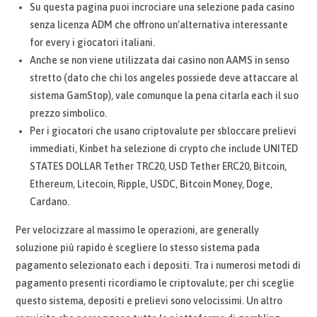
Su questa pagina puoi incrociare una selezione pada casino
senza licenza ADM che offrono un’alternativa interessante
for every i giocatori italiani.
Anche se non viene utilizzata dai casino non AAMS in senso
stretto (dato che chi los angeles possiede deve attaccare al
sistema GamStop), vale comunque la pena citarla each il suo
prezzo simbolico.
Per i giocatori che usano criptovalute per sbloccare prelievi
immediati, Kinbet ha selezione di crypto che include UNITED
STATES DOLLAR Tether TRC20, USD Tether ERC20, Bitcoin,
Ethereum, Litecoin, Ripple, USDC, Bitcoin Money, Doge,
Cardano.
Per velocizzare al massimo le operazioni, are generally
soluzione più rapido è scegliere lo stesso sistema pada
pagamento selezionato each i depositi. Tra i numerosi metodi di
pagamento presenti ricordiamo le criptovalute; per chi sceglie
questo sistema, depositi e prelievi sono velocissimi. Un altro