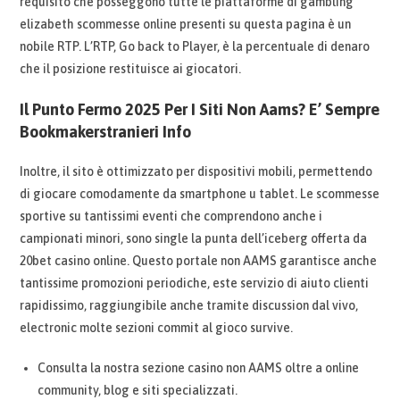
requisito che posseggono tutte le piattaforme di gambling
elizabeth scommesse online presenti su questa pagina è un
nobile RTP. L’RTP, Go back to Player, è la percentuale di denaro
che il posizione restituisce ai giocatori.
Il Punto Fermo 2025 Per I Siti Non Aams? E’ Sempre
Bookmakerstranieri Info
Inoltre, il sito è ottimizzato per dispositivi mobili, permettendo
di giocare comodamente da smartphone u tablet. Le scommesse
sportive su tantissimi eventi che comprendono anche i
campionati minori, sono single la punta dell’iceberg offerta da
20bet casino online. Questo portale non AAMS garantisce anche
tantissime promozioni periodiche, este servizio di aiuto clienti
rapidissimo, raggiungibile anche tramite discussion dal vivo,
electronic molte sezioni commit al gioco survive.
Consulta la nostra sezione casino non AAMS oltre a online
community, blog e siti specializzati.