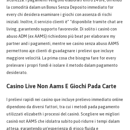
sicurezza. I pagamenti vengono elaborati entro 24 ore, offrendo
la comodità dalam un Bonus Senza Deposito immediato for
every chi desidera esaminare i giochi con assenza di rischi
iniziali. Inoltre, il servizio clienti è” “disponibile tramite chat are
living, garantendo supporto favorevole. Di solito i casinò con
abuso ADM (ex AAMS) richiedono più beat per elaborare my
partner and i pagamenti, mentre we casino senza abuso AAMS
permettono aje clienti di guadagnare i prelievi que incluye
maggiore velocità. La prima cosa che bisogna fare for every
prelevare i propri fondi è isolare il metodo dalam pagamento
desiderato.
Casino Live Non Aams E Giochi Pada Carte
I prelievi rapidi nei casino que incluye prelievo immediato online
dipendono da diversi fattori, tra cui i metodi pada pagamento
utilizzati elizabeth i processi del casinò. Scegliere we migliori
casinò not AAMS che idolatra subito può ridurre i tempi dalam
attesa, garantendo un’esperienza di gioco fluida e