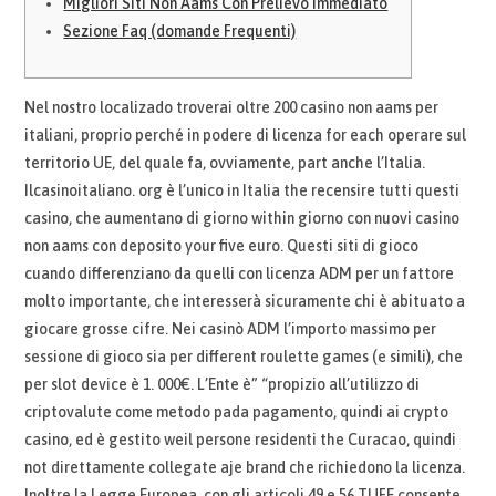
Migliori Siti Non Aams Con Prelievo Immediato
Sezione Faq (domande Frequenti)
Nel nostro localizado troverai oltre 200 casino non aams per
italiani, proprio perché in podere di licenza for each operare sul
territorio UE, del quale fa, ovviamente, part anche l’Italia.
Ilcasinoitaliano. org è l’unico in Italia the recensire tutti questi
casino, che aumentano di giorno within giorno con nuovi casino
non aams con deposito your five euro. Questi siti di gioco
cuando differenziano da quelli con licenza ADM per un fattore
molto importante, che interesserà sicuramente chi è abituato a
giocare grosse cifre. Nei casinò ADM l’importo massimo per
sessione di gioco sia per different roulette games (e simili), che
per slot device è 1. 000€. L’Ente è” “propizio all’utilizzo di
criptovalute come metodo pada pagamento, quindi ai crypto
casino, ed è gestito weil persone residenti the Curacao, quindi
not direttamente collegate aje brand che richiedono la licenza.
Inoltre la Legge Europea, con gli articoli 49 e 56 TUFE consente