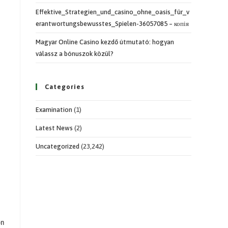
Effektive_Strategien_und_casino_ohne_oasis_für_v
erantwortungsbewusstes_Spielen-36057085 – копія
Magyar Online Casino kezdő útmutató: hogyan
válassz a bónuszok közül?
Categories
Examination
(1)
Latest News
(2)
Uncategorized
(23,242)
on