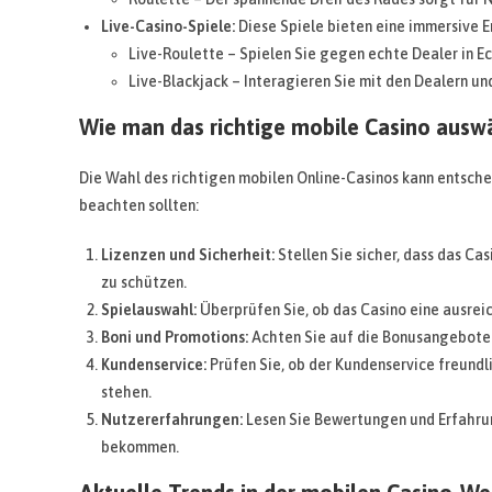
Live-Casino-Spiele:
Diese Spiele bieten eine immersive E
Live-Roulette – Spielen Sie gegen echte Dealer in Ec
Live-Blackjack – Interagieren Sie mit den Dealern un
Wie man das richtige mobile Casino ausw
Die Wahl des richtigen mobilen Online-Casinos kann entscheid
beachten sollten:
Lizenzen und Sicherheit:
Stellen Sie sicher, dass das Cas
zu schützen.
Spielauswahl:
Überprüfen Sie, ob das Casino eine ausreic
Boni und Promotions:
Achten Sie auf die Bonusangebote 
Kundenservice:
Prüfen Sie, ob der Kundenservice freundl
stehen.
Nutzererfahrungen:
Lesen Sie Bewertungen und Erfahrun
bekommen.