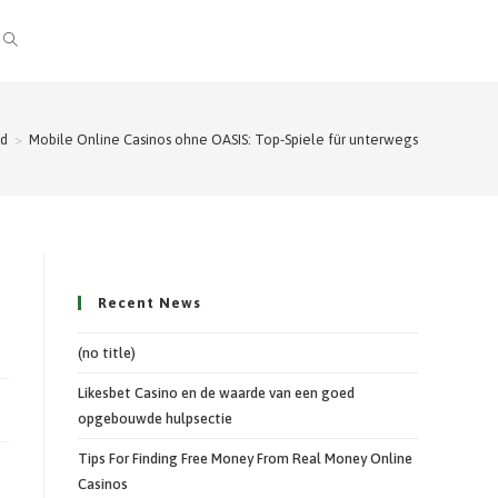
ed
>
Mobile Online Casinos ohne OASIS: Top-Spiele für unterwegs
Recent News
(no title)
Likesbet Casino en de waarde van een goed
opgebouwde hulpsectie
Tips For Finding Free Money From Real Money Online
Casinos