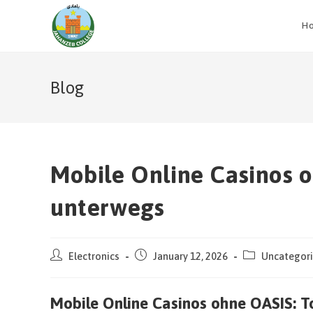
Skip
to
H
content
Blog
Mobile Online Casinos o
unterwegs
Post
Post
Post
Electronics
January 12, 2026
Uncategor
author:
published:
category:
Mobile Online Casinos ohne OASIS: T