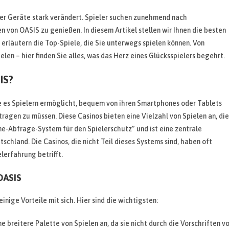
ler Geräte stark verändert. Spieler suchen zunehmend nach
n von OASIS zu genießen. In diesem Artikel stellen wir Ihnen die besten
erläutern die Top-Spiele, die Sie unterwegs spielen können. Von
len – hier finden Sie alles, was das Herz eines Glücksspielers begehrt.
IS?
e es Spielern ermöglicht, bequem von ihren Smartphones oder Tablets
tragen zu müssen. Diese Casinos bieten eine Vielzahl von Spielen an, die
ine-Abfrage-System für den Spielerschutz” und ist eine zentrale
schland. Die Casinos, die nicht Teil dieses Systems sind, haben oft
lerfahrung betrifft.
 OASIS
nige Vorteile mit sich. Hier sind die wichtigsten:
e breitere Palette von Spielen an, da sie nicht durch die Vorschriften v