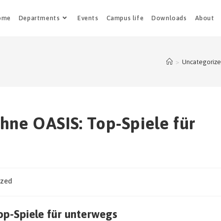
ome
Departments
Events
Campus life
Downloads
About
>
Uncategoriz
hne OASIS: Top-Spiele für
ized
op-Spiele für unterwegs