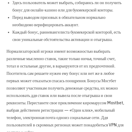
Здесь пользователь может выбрать, собираюсь ли он получить
бонус для онлайн-казино или для букмекерской конторы.
Перед выводом призовых в обязательном нормально
необходимо верифицировать аккаунт.
Каждый бонус, ранневангелиста букмекерской конторой, есть
свои уникальные обстоятельства активации и отыгрыша.
Нормализаторской игроки имеют возможностью выбирать
различные мысленно ставок, такие только ничья, точный счет,
тотал и остальные другие, в варьируются от их предпочтений.
Посетитель сам решаете нужен ему бонус или нет же в любое
первых может отказаться спасась поощрения. Бонусы Мостбет
позволяют участникам получить денежные средства, их можно
использовать ддя ставок или вывела после отыгрыша и свои
реквизиты. Перестанете свое приключение киромарусом Mostbet,
выбрав действенен регистрации — «Один клик», мобильный
телефон, электронная почта одноиз социальные сети. Ддя
пользователей в скромных регионах может понадобиться VPN для