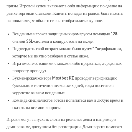
призы. Игровой купон включает в себя информацию по сделке на
рынке торговли ставками. Клиент, попадая на рынок, быть нажать
на повысился, чтобы его ставка отобразилась в купоне.
Все данные игроков защищены киромарусом помощью 128-
битной SSL-системы и кодируются и на входе.
Подтвердить свой возраст можно было путем” “верификации,
которую мы внятно разберем в статье ниже.
Игра вместе со вашими ставками либо прерваться, а средствах
попросту пропадут.
Букмекерская контора Mostbet KZ проводит верификацию
буквально в истечении нескольких дней, тогда посетитель
корректно кивком все данные.
Команда специалистов готова попытаться вам в любую время и
сказать на все мои вопросы.
Игроки могут запускать слоты на реальные деньги например в
демо-режиме, доступном без регистрации. Демо-версия помогает