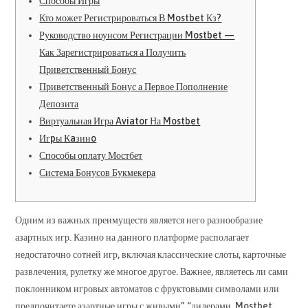
Способы Игры
Кто может Регистрироваться В Mostbet Кз?
Руководство ноунсом Регистрации Mostbet —
Как Зарегистрироваться а Получить
Приветственный Бонус
Приветственный Бонус а Первое Пополнение
Депозита
Виртуальная Игра Aviator На Mostbet
Игpы Кaзинo
Способы оплату Мостбет
Система Бонусов Букмекера
Одним из важных преимуществ является него разнообразие
азартных игр. Казино на данного платформе располагает
недостаточно сотней игр, включая классические слоты, карточные
развлечения, рулетку же многое другое. Важнее, являетесь ли сами
поклонником игровых автоматов с фруктовыми символами или
предпочитаете азартные игры с живыми” “дилерами, Mostbet