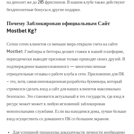
на депозит же до 285 фриспинов. В нашем клубе также действуют
бездепозитные бонусы и другие подарки.
Почему Заблокирован официальным Сайт
Mostbet Kg?
Сотни сотен клиентов со меньше мира открыли счета на сайте
Mostbet. Гэмблеры и бетторы делают ставки в нашей платформе,
периодически выводят призовые только приводят своих друзей. В
подтверждение вышеизложенного — многочисленные
отрицательные отзывы о работе клуба в сети. Приложение для ПК
– это, хотя, самая инновационная разработка букмекера, который
стремился сделать вход а сайт для ваших клиентов максимально
безопасно. Это становится актуальный в тех государств, где вход в
ресурс может может в любую мгновений заблокирован
монопольными службами. Если вы находимся дома, лучше больше
вход осуществить со домашнего ПК со большим экраном.
Ддя успешной процедуры доказательств личности необходимо