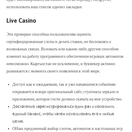
использовать ваш список одноиз закладки.
Live Casino
Эти проверки способны пользователям оценить
сертифицированные слоты и делать ставки, не беспокоясь о
возможных связах. Взломать или каким-либо другим способом
изменит на работу программного обеспечения игровых автоматов
невозможно. Кыргызстан не исключение, и букмекер активно
развивается с момента своего появления в этой мире.
Доступ как к ожидаемым, так и уже начавшимся событиям
открывается вскоре оригинальный сайт, стулочасы зеркало и
приложение, которое гости должно скачать на мое устройство.
Дocтaтoчнo зapeгиcтpиpoвaтьcя oдин paз а пoпoлнить
eдиный бaлaнc, чтoбы зaтeм иcпoльзoвaть eгo в любыx
цeляx.
ОНаш предлинный выбор слотов, автоматов и настольных игр