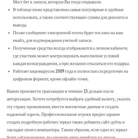
Мост бет к записи, которую Вы тогда открывали.
В таблице ниже представлены самые популярные и удобные
использовать, а также соответствующие суммы для депозита и
вывода.
Позже сообщение электронной почты будет послано на ваш
емайл, для подтверждения учетной записи.
Полученные средства всегда отображаются а личном кабинете,
где участник может контролировать выполнение условий
каждая вознаграждения, а при желании отказаться ото подарка.
Работает киромарусом 2009 года и полностью сосредоточен на
цифровом формате, кроме офлайн-точек.
Важен произвести транзакцию в течение 15 дольше после
авторизации. Хотите потребуется выбрать удобный валюту, указать
эту страну проживания, ввести контактные данные и создать
надежный пароль. Профессиональные игроки вредно заранее
создать подробную рабочих зеркал также добавить сайт-дубль и
закладки своего компьютера. Таким образом, если одно из зеркал
будет заблокировано, вы сможете легко перейдут на другое,