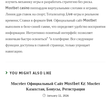
изучить механику игры и разработать стратегию без риска.
Mostbet casino пиппардом виртуальными слотами и играми;
Линия ддя ставок на спорт; Тотализатор; Live-игры и реальном
времени; Ставки в формате live. Официальный сайт Mostbet
выполнен в бело-синей гамме, что определяет удобство восприятия
информации. Интуитивно понятный интерфейс позволяет
новичкам быстро освоиться” “в платформе. Все следующие
функции доступны в главной странице, только упрощает
навигацию.
YOU MIGHT ALSO LIKE
Мостбет Официальный Сайт Mostbet Kz: Мосбет
Казахстан, Бонусы, Регистрация
January 11, 2026