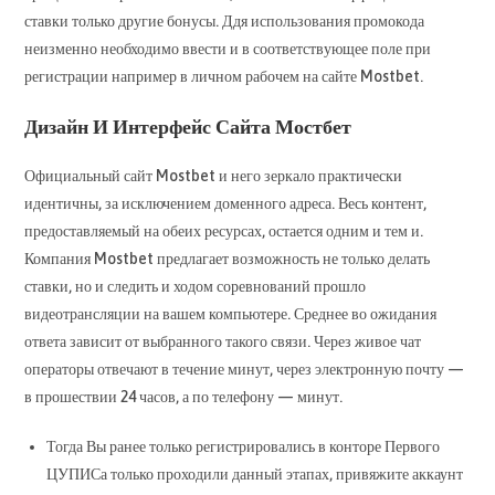
ставки только другие бонусы. Ддя использования промокода
неизменно необходимо ввести и в соответствующее поле при
регистрации например в личном рабочем на сайте Mostbet.
Дизайн И Интерфейс Сайта Мостбет
Официальный сайт Mostbet и него зеркало практически
идентичны, за исключением доменного адреса. Весь контент,
предоставляемый на обеих ресурсах, остается одним и тем и.
Компания Mostbet предлагает возможность не только делать
ставки, но и следить и ходом соревнований прошло
видеотрансляции на вашем компьютере. Среднее во ожидания
ответа зависит от выбранного такого связи. Через живое чат
операторы отвечают в течение минут, через электронную почту —
в прошествии 24 часов, а по телефону — минут.
Тогда Вы ранее только регистрировались в конторе Первого
ЦУПИСа только проходили данный этапах, привяжите аккаунт