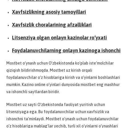
Xavfsizlikning asosiy tamoyillari
Xavfsizlik choralarining afzalliklari
Litsenziya olgan onlayn kazinolar ro‘yxati
Foydalanuvchilarning onlayn kazinoga ishonchi
Mostbet o’ynash uchun O’zbekistonda ko’plab iste’molchilar
qiziqish bildirishmoqda. Mostbet uz kirish orqali
foydalanuvchilar o’z hisoblariga kirish va o’yinlarni boshlashlari
mumkin. Kazino online o’yinlari dunyosida mostbet eng mashhur
va ishonchli saytlardan biridir.
Mostbet uz sayti O’zbekistonda faoliyat yuritish uchun
litsenziyaga ega. Bu foydalanuvchilar uchun xavfsizlik va
ishonchni ta’minlaydi. Mostbet o’ynash uchun foydalanuvchilar
o’z hisoblariga mablag’lar yechib, turli xil o’yinlarni o’ynashlari