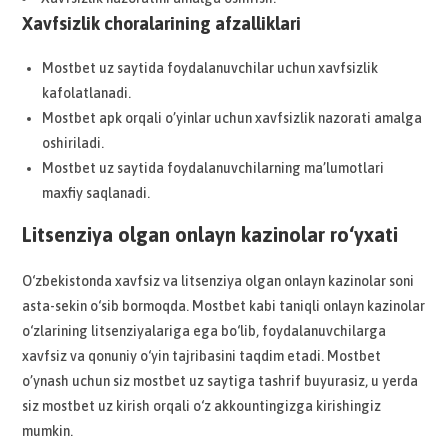
Xavfsizlik choralarining afzalliklari
Mostbet uz saytida foydalanuvchilar uchun xavfsizlik
kafolatlanadi.
Mostbet apk orqali o’yinlar uchun xavfsizlik nazorati amalga
oshiriladi.
Mostbet uz saytida foydalanuvchilarning ma’lumotlari
maxfiy saqlanadi.
Litsenziya olgan onlayn kazinolar ro‘yxati
O‘zbekistonda xavfsiz va litsenziya olgan onlayn kazinolar soni
asta-sekin o‘sib bormoqda. Mostbet kabi taniqli onlayn kazinolar
o‘zlarining litsenziyalariga ega bo‘lib, foydalanuvchilarga
xavfsiz va qonuniy o‘yin tajribasini taqdim etadi. Mostbet
o’ynash uchun siz mostbet uz saytiga tashrif buyurasiz, u yerda
siz mostbet uz kirish orqali o‘z akkountingizga kirishingiz
mumkin.