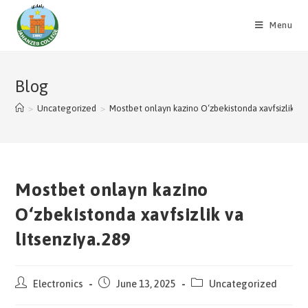
Skip
to
Menu
content
Blog
>
Uncategorized
>
Mostbet onlayn kazino O‘zbekistonda xavfsizlik va 
Mostbet onlayn kazino
O‘zbekistonda xavfsizlik va
litsenziya.289
Post
Post
Post
Electronics
June 13, 2025
Uncategorized
author:
published:
category: