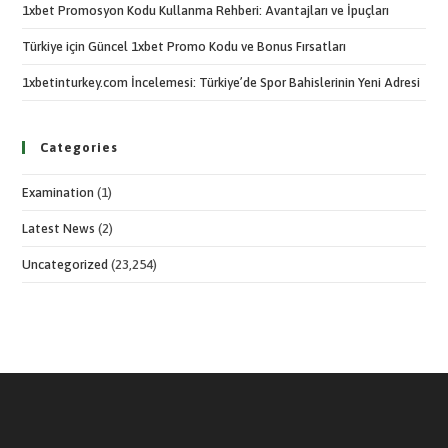
1xbet Promosyon Kodu Kullanma Rehberi: Avantajları ve İpuçları
Türkiye için Güncel 1xbet Promo Kodu ve Bonus Fırsatları
1xbetinturkey.com İncelemesi: Türkiye’de Spor Bahislerinin Yeni Adresi
Categories
Examination
(1)
Latest News
(2)
Uncategorized
(23,254)