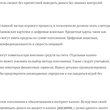
тель сможет без препятствий выводить деньги без лишних контролей.
 важной частью игрового процесса, и пользователи должны знать о метод
банковские карточки и цифровые кошельки. Кредитные карты, такие как
о могут иметь пределы по сумме пополнения. Цифровые кошельки,
 конфиденциальности и скорость операций.
огут появиться при внесении средств на счета. Отдельные казино
о может повлиять на выбор метода пополнения. Также следует учитывать
ние некоторых финансовых сервисов. Важно детально проанализировать
тобы предотвратить неожиданных сюрпризов и наслаждаться игрой без
тов пополнения и обналичивания в интернет-казино. Вследствие своей
ремещать деньги на аккаунт в казино. joycasino, с целью данного хватит