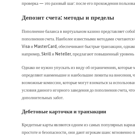
проверка — это разовый шаг: после его прохождения пользова
Депозит счета: методы и пределы
Пополнение баланса в виртуальном казино представляет собой
пополнения счета. Наиболее известными методами считаются 
Visa и MasterCard, обеспечивают быстрые транзакции, однак
например, Skrill и Neteller, предлагают повышенный уровень
Однако не нужно упускать из виду об ограничениях, которые м
определяют наименьшие и наибольшие лимиты на внесения, чт
возможные комиссии, которые могут взиматься за использова
условия данного игорного заведения до пополнения счета, ч
дополнительных забот.
Дебетовые карточки и транзакции
Кредитные карты являются одним из самых популярных вариан
простоте и безопасности, они дают игрокам шанс мгновенно пе