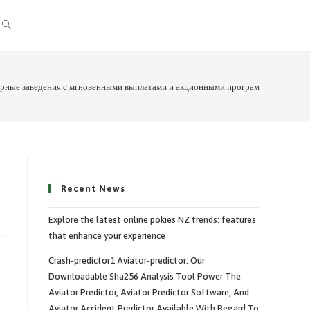
рные заведения с мгновенными выплатами и акционными программами.
Recent News
Explore the latest online pokies NZ trends: features
that enhance your experience
Crash-predictor1 Aviator-predictor: Our
Downloadable Sha256 Analysis Tool Power The
Aviator Predictor, Aviator Predictor Software, And
Aviator Accident Predictor Available With Regard To