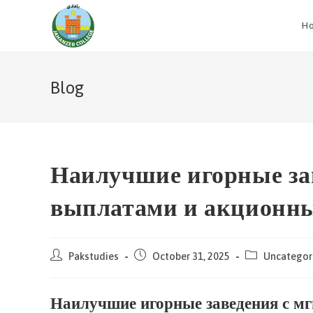
Skip
to
H
content
Blog
Наилучшие игорные за
выплатами и акционн
Post
Post
Post
Pakstudies
October 31, 2025
Uncategor
author:
published:
category:
Наилучшие игорные заведения с 