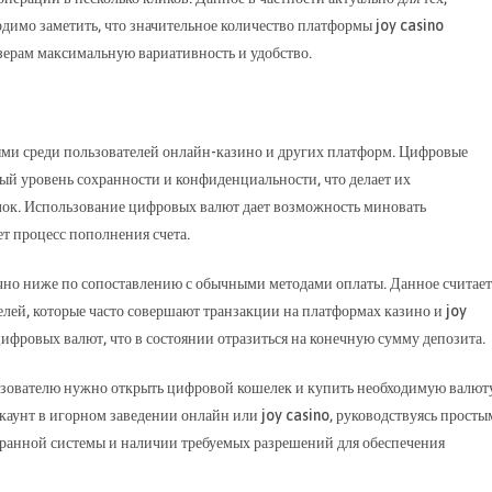
одимо заметить, что значительное количество платформы joy casino
зерам максимальную вариативность и удобство.
ыми среди пользователей онлайн-казино и других платформ. Цифровые
ый уровень сохранности и конфиденциальности, что делает их
елок. Использование цифровых валют дает возможность миновать
ет процесс пополнения счета.
чно ниже по сопоставлению с обычными методами оплаты. Данное считает
лей, которые часто совершают транзакции на платформах казино и joy
цифровых валют, что в состоянии отразиться на конечную сумму депозита.
льзователю нужно открыть цифровой кошелек и купить необходимую валют
ккаунт в игорном заведении онлайн или joy casino, руководствуясь просты
бранной системы и наличии требуемых разрешений для обеспечения