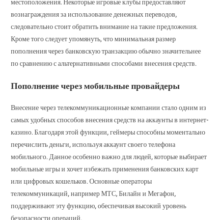
местоположения. Некоторые игровые клубы предоставляют
вознаграждения за использование денежных переводов,
следовательно стоит обратить внимание на такие предложения.
Кроме того следует упомянуть, что минимальная размер
пополнения через банковскую транзакцию обычно значительнее
по сравнению с альтернативными способами внесения средств.
Пополнение через мобильные провайдеры
Внесение через телекоммуникационные компании стало одним из
самых удобных способов внесения средств на аккаунты в интернет-
казино. Благодаря этой функции, геймеры способны моментально
перечислить деньги, используя аккаунт своего телефона
мобильного. Данное особенно важно для людей, которые выбирает
мобильные игры и хочет избежать применения банковских карт
или цифровых кошельков. Основные операторы
телекоммуникаций, например МТС, Билайн и Мегафон,
поддерживают эту функцию, обеспечивая высокий уровень
безопасности операций.