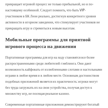
превращает игровой процесс не только прибыльной, но и по-
настоящему особенной. Следует помнить, что быть VIP-
участником в БК Леон реально, достигнув конкретного уровня
активности в игорном заведении, что стимулирует участников не
прекращать игру и стремиться к новым высотам.
Мобильные программы для приятной
игрового процесса на движении
Портативные программы для игр на ходу становятся все более
распространенными среди любителей гэмблинга. Они дают
возможность кайфовать от излюбленными слотами и настольными
играми в любое время и в любом месте. Основным достоинством
подобных приложений является их практичность: игроки могут
без труда загружать их на свои устройства, получая доступ к
множеству игр, не посещая реальное казино.
Современные портативные приложения демонстрируют богатый