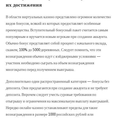
их достижения
В области виртуальных казино представлено огромное количество
видов бонусов, всякий из которых предоставляет особенные
преимущества. Вступительный бонусный пакет считается самым
популярным и вручается новым игрокам при создании аккаунта.
Обычно бонус представляет собой процент с начального вклада,
скажем, 100% до 5000 деревянных. Следует помнить, что эти
вознаграждения обычно идут с вэйджерными условиями —
участник необходимо сыграть на объем вознаграждения
многократно перед получением выигрыша.
Дополнительно один распространенный категория — бонусы без
депозита. Они предлагаются при создание аккаунта и не требуют
депозита. Впрочем следует учесть суровые требования по
отыгрышу и ограничения на максимальную выплату выигрышей.
Нередко онлайн-казино устанавливают пределы для такие
вознаграждения в размере 1000 российских рублей или