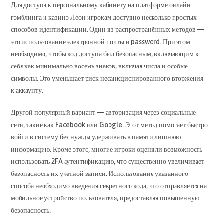
Для доступа к персональному кабинету на платформе онлайн
гэмблинга и казино Леон игрокам доступно несколько простых
способов идентификации. Один из распространённых методов —
это использование электронной почты и password. При этом
необходимо, чтобы код доступа был безопасным, включающим в
себя как минимально восемь знаков, включая числа и особые
символы. Это уменьшает риск несанкционированного вторжения
к аккаунту.
Другой популярный вариант — авторизация через социальные
сети, такие как Facebook или Google. Этот метод помогает быстро
войти в систему без нужды удерживать в памяти лишнюю
информацию. Кроме этого, многие игроки оценили возможность
использовать 2FA аутентификацию, что существенно увеличивает
безопасность их учетной записи. Использование указанного
способа необходимо введения секретного кода, что отправляется на
мобильное устройство пользователя, предоставляя повышенную
безопасность.