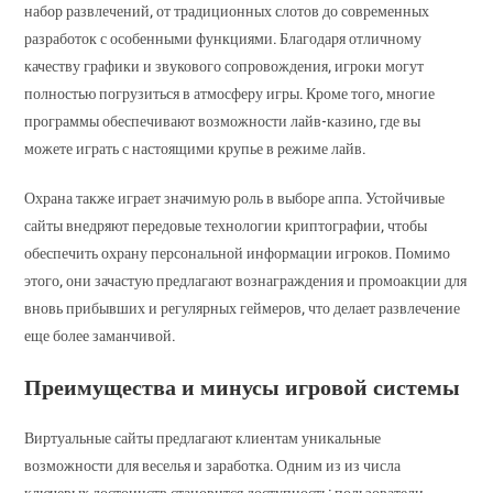
набор развлечений, от традиционных слотов до современных
разработок с особенными функциями. Благодаря отличному
качеству графики и звукового сопровождения, игроки могут
полностью погрузиться в атмосферу игры. Кроме того, многие
программы обеспечивают возможности лайв-казино, где вы
можете играть с настоящими крупье в режиме лайв.
Охрана также играет значимую роль в выборе аппа. Устойчивые
сайты внедряют передовые технологии криптографии, чтобы
обеспечить охрану персональной информации игроков. Помимо
этого, они зачастую предлагают вознаграждения и промоакции для
вновь прибывших и регулярных геймеров, что делает развлечение
еще более заманчивой.
Преимущества и минусы игровой системы
Виртуальные сайты предлагают клиентам уникальные
возможности для веселья и заработка. Одним из из числа