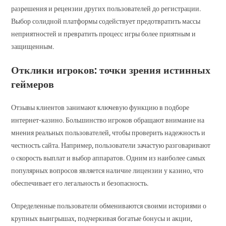
разрешения и рецензии других пользователей до регистрации.
Выбор солидной платформы содействует предотвратить массы
неприятностей и превратить процесс игры более приятным и
защищенным.
Отклики игроков: точки зрения истинных
геймеров
Отзывы клиентов занимают ключевую функцию в подборе
интернет-казино. Большинство игроков обращают внимание на
мнения реальных пользователей, чтобы проверить надежность и
честность сайта. Например, пользователи зачастую разговаривают
о скорость выплат и выбор аппаратов. Одним из наиболее самых
популярных вопросов является наличие лицензии у казино, что
обеспечивает его легальность и безопасность.
Определенные пользователи обмениваются своими историями о
крупных выигрышах, подчеркивая богатые бонусы и акции,