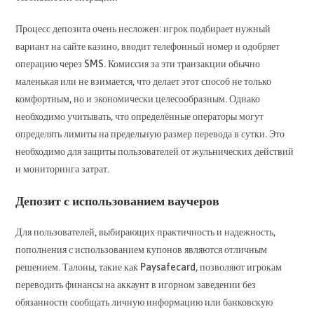
Процесс депозита очень несложен: игрок подбирает нужный
вариант на сайте казино, вводит телефонный номер и одобряет
операцию через SMS. Комиссия за эти транзакции обычно
маленькая или не взимается, что делает этот способ не только
комфортным, но и экономически целесообразным. Однако
необходимо учитывать, что определённые операторы могут
определять лимиты на предельную размер перевода в сутки. Это
необходимо для защиты пользователей от жульнических действий
и мониторинга затрат.
Депозит с использованием ваучеров
Для пользователей, выбирающих практичность и надежность,
пополнения с использованием купонов являются отличным
решением. Талоны, такие как Paysafecard, позволяют игрокам
переводить финансы на аккаунт в игорном заведении без
обязанности сообщать личную информацию или банковскую