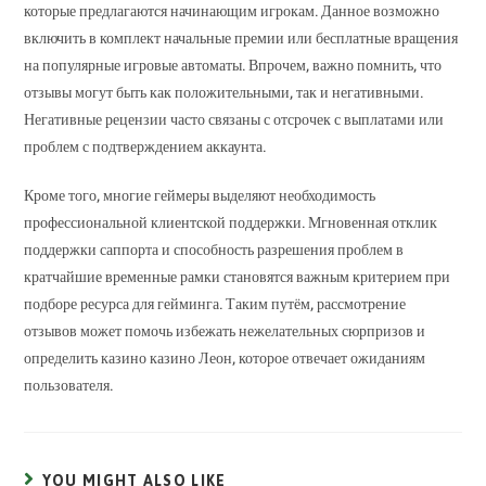
которые предлагаются начинающим игрокам. Данное возможно
включить в комплект начальные премии или бесплатные вращения
на популярные игровые автоматы. Впрочем, важно помнить, что
отзывы могут быть как положительными, так и негативными.
Негативные рецензии часто связаны с отсрочек с выплатами или
проблем с подтверждением аккаунта.
Кроме того, многие геймеры выделяют необходимость
профессиональной клиентской поддержки. Мгновенная отклик
поддержки саппорта и способность разрешения проблем в
кратчайшие временные рамки становятся важным критерием при
подборе ресурса для гейминга. Таким путём, рассмотрение
отзывов может помочь избежать нежелательных сюрпризов и
определить казино казино Леон, которое отвечает ожиданиям
пользователя.
YOU MIGHT ALSO LIKE