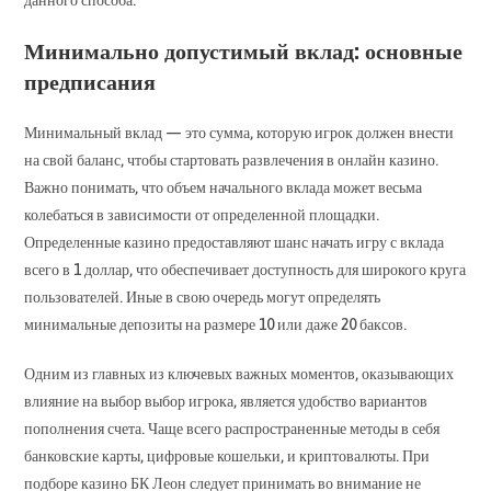
данного способа.
Минимально допустимый вклад: основные
предписания
Минимальный вклад — это сумма, которую игрок должен внести
на свой баланс, чтобы стартовать развлечения в онлайн казино.
Важно понимать, что объем начального вклада может весьма
колебаться в зависимости от определенной площадки.
Определенные казино предоставляют шанс начать игру с вклада
всего в 1 доллар, что обеспечивает доступность для широкого круга
пользователей. Иные в свою очередь могут определять
минимальные депозиты на размере 10 или даже 20 баксов.
Одним из главных из ключевых важных моментов, оказывающих
влияние на выбор выбор игрока, является удобство вариантов
пополнения счета. Чаще всего распространенные методы в себя
банковские карты, цифровые кошельки, и криптовалюты. При
подборе казино БК Леон следует принимать во внимание не