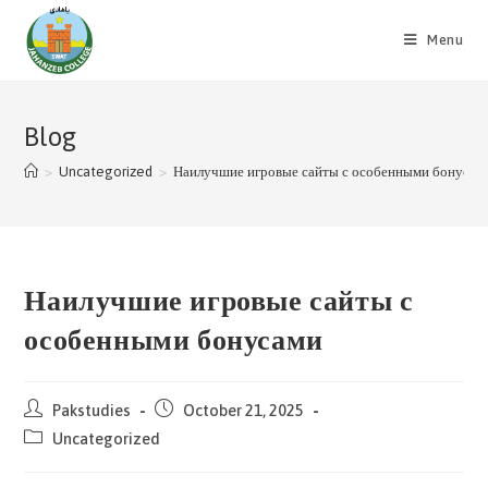
Skip
to
Menu
content
Blog
>
Uncategorized
>
Наилучшие игровые сайты с особенными бонусам
Наилучшие игровые сайты с
особенными бонусами
Post
Post
Pakstudies
October 21, 2025
author:
published:
Post
Uncategorized
category: