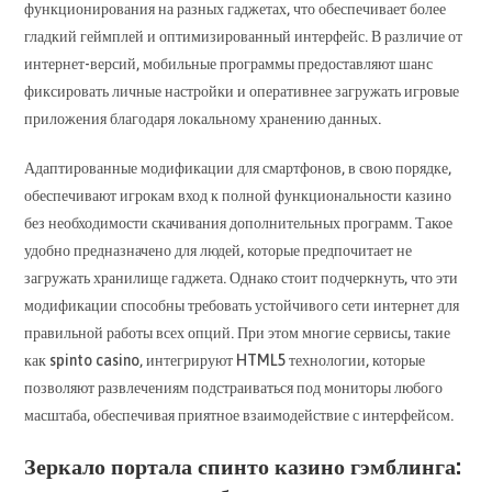
функционирования на разных гаджетах, что обеспечивает более
гладкий геймплей и оптимизированный интерфейс. В различие от
интернет-версий, мобильные программы предоставляют шанс
фиксировать личные настройки и оперативнее загружать игровые
приложения благодаря локальному хранению данных.
Адаптированные модификации для смартфонов, в свою порядке,
обеспечивают игрокам вход к полной функциональности казино
без необходимости скачивания дополнительных программ. Такое
удобно предназначено для людей, которые предпочитает не
загружать хранилище гаджета. Однако стоит подчеркнуть, что эти
модификации способны требовать устойчивого сети интернет для
правильной работы всех опций. При этом многие сервисы, такие
как spinto casino, интегрируют HTML5 технологии, которые
позволяют развлечениям подстраиваться под мониторы любого
масштаба, обеспечивая приятное взаимодействие с интерфейсом.
Зеркало портала спинто казино гэмблинга: