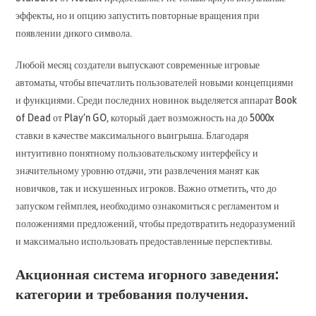
эффекты, но и опцию запустить повторные вращения при
появлении дикого символа.
Любой месяц создатели выпускают современные игровые
автоматы, чтобы впечатлить пользователей новыми концепциями
и функциями. Среди последних новинок выделяется аппарат Book
of Dead от Play’n GO, который дает возможность на до 5000x
ставки в качестве максимального выигрыша. Благодаря
интуитивно понятному пользовательскому интерфейсу и
значительному уровню отдачи, эти развлечения манят как
новичков, так и искушенных игроков. Важно отметить, что до
запуском геймплея, необходимо ознакомиться с регламентом и
положениями предложений, чтобы предотвратить недоразумений
и максимально использовать предоставленные перспективы.
Акционная система игорного заведения:
категории и требования получения.