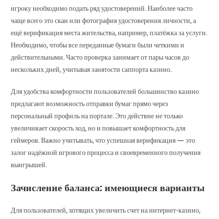
игроку необходимо подать ряд удостоверений. Наиболее часто
чаще всего это скан или фотография удостоверения личности, а
ещё верификация места жительства, например, платёжка за услуги.
Необходимо, чтобы все переданные бумаги были четкими и
действительными. Часто проверка занимает от пары часов до
нескольких дней, учитывая занятости саппорта казино.
Для удобства комфортности пользователей большинство казино
предлагают возможность отправки бумаг прямо через
персональный профиль на портале. Это действие не только
увеличивает скорость ход, но и повышает комфортность для
геймеров. Важно учитывать, что успешная верификация — это
залог надёжной игрового процесса и своевременного получения
выигрышей.
Зачисление баланса: имеющиеся варианты
Для пользователей, хотящих увеличить счет на интернет-казино,