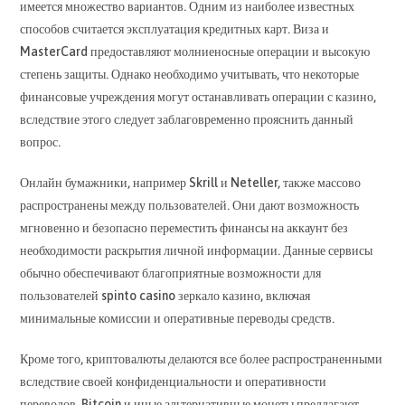
имеется множество вариантов. Одним из наиболее известных
способов считается эксплуатация кредитных карт. Виза и
MasterCard предоставляют молниеносные операции и высокую
степень защиты. Однако необходимо учитывать, что некоторые
финансовые учреждения могут останавливать операции с казино,
вследствие этого следует заблаговременно прояснить данный
вопрос.
Онлайн бумажники, например Skrill и Neteller, также массово
распространены между пользователей. Они дают возможность
мгновенно и безопасно переместить финансы на аккаунт без
необходимости раскрытия личной информации. Данные сервисы
обычно обеспечивают благоприятные возможности для
пользователей spinto casino зеркало казино, включая
минимальные комиссии и оперативные переводы средств.
Кроме того, криптовалюты делаются все более распространенными
вследствие своей конфиденциальности и оперативности
переводов. Bitcoin и иные альтернативные монеты предлагают