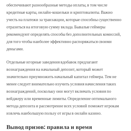
обеспечивают разнообразные методы оплаты, в том числе
кредитные карты, онлайн-кошельки и криптовалюты. Важно
учесть на платежи за транзакции, которые способны существенно
отразиться на итоговую сумму вклада. Бывалые геймеры
рекомендуют определять способы без дополнительных комиссий,
для того чтобы наиболее эффективно распоряжаться своими
деньгами.
Отдельные игорные заведения вдобавок предлагают
вознаграждения на начальный депозит, который может
значительно приумножить начальный капитал геймера. Тем не
менее следует внимательно изучить условия начисления таких
вознаграждений, поскольку они могут включать условия по
вейджеру или временные лимиты. Определение оптимального
метода депозита и рассмотрение всех условий поможет игрокам
извлечь наибольшую пользу от игры в онлайн казино.
Вывод призов: правила и время