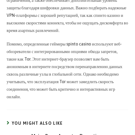
ограничения, а также обеспечивает дополнительный уровень
защиты благодаря шифровки данных. Важно подбирать надежные
VPN-платформы с хорошей репутацией, так как спинто казино и
высокими скоростями коннекта, чтобы не ощущать дискомфорта во
время азартных развлечений.
Помимо, определенные геймеры spinto casino используют веб-
обозреватели с интегрированными опциями обхода запретов,
такие как Tor. Этот интернет-браузер позволяет вам быть
анонимным в интернете посредством перенаправлению данных
сквозь различные узлы в глобальной сети. Однако необходимо
учитывать, что эксплуатация Tor может замедлить скорость
соединения, что может быть критично и интерактивных игр
онлайн.
YOU MIGHT ALSO LIKE