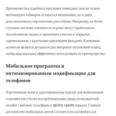
Преимущества подобных программ очевидны: они не только
мотивируют геймеров оставаться активными, но и дают
дополнительные перспективы для победы. Например, на более
ступенях системы лояльности игроки могут зарабатывать
эксклюзивные акции и принимать участие в закрытых
соревнованиях с крупными призовыми фондами. Ключевым
аспектом является детальное рассмотрение положений плана,
чтобы максимально эффективно использовать ее преимущества.
Мобильное программа и
оптимизированная модификация для
телефонов
Портативные аппы и адаптированные версии для мобильников
становятся все более востребованными среди пользователей
онлайн гэмблинг-платформ и spinto casino зеркало. Главное
достоинство мобильных аппов состоит в их настройке для