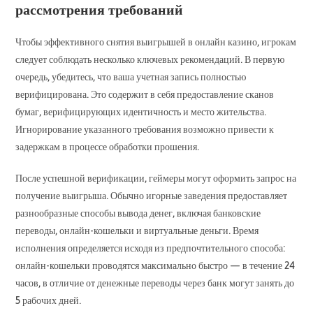
рассмотрения требований
Чтобы эффективного снятия выигрышей в онлайн казино, игрокам
следует соблюдать несколько ключевых рекомендаций. В первую
очередь, убедитесь, что ваша учетная запись полностью
верифицирована. Это содержит в себя предоставление сканов
бумаг, верифицирующих идентичность и место жительства.
Игнорирование указанного требования возможно привести к
задержкам в процессе обработки прошения.
После успешной верификации, геймеры могут оформить запрос на
получение выигрыша. Обычно игорные заведения предоставляет
разнообразные способы вывода денег, включая банковские
переводы, онлайн-кошельки и виртуальные деньги. Время
исполнения определяется исходя из предпочтительного способа:
онлайн-кошельки проводятся максимально быстро — в течение 24
часов, в отличие от денежные переводы через банк могут занять до
5 рабочих дней.