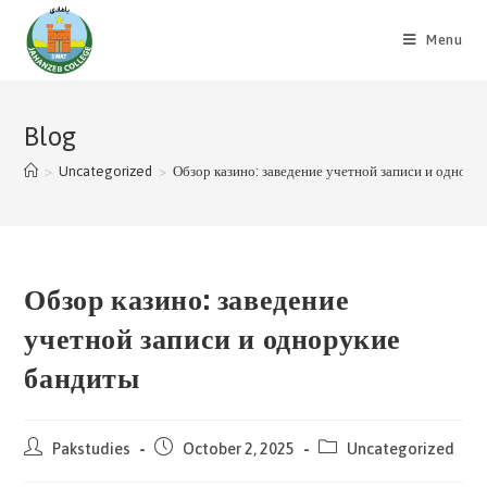
Skip
to
Menu
content
Blog
>
Uncategorized
>
Обзор казино: заведение учетной записи и однору
Обзор казино: заведение
учетной записи и однорукие
бандиты
Post
Post
Post
Pakstudies
October 2, 2025
Uncategorized
author:
published:
category: