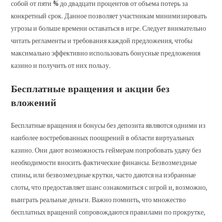
собой от пяти % до двадцати процентов от объема потерь за
конкретный срок. Данное позволяет участникам минимизировать
угрозы и больше времени оставаться в игре. Следует внимательно
читать регламенты и требования каждой предложения, чтобы
максимально эффективно использовать бонусные предложения
казино и получить от них пользу.
Бесплатные вращения и акции без
вложений
Бесплатные вращения и бонусы без депозита являются одними из
наиболее востребованных поощрений в области виртуальных
казино. Они дают возможность геймерам попробовать удачу без
необходимости вносить фактические финансы. Безвозмездные
спины, или безвозмездные крутки, часто даются на избранные
слоты, что предоставляет шанс ознакомиться с игрой и, возможно,
выиграть реальные деньги. Важно помнить, что множество
бесплатных вращений сопровождаются правилами по прокрутке,