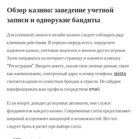
Обзор казино: заведение учетной
записи и однорукие бандиты
Для успешной записи в онлайн-казино следует соблюдать ряду
ключевым действиям. В первую очередь всего, определите
надежное казино, учитывая лицензии и мнения других игроков.
Затем направьтесь на интернет-страницу и нажмите клавишу
“Регистрация”. Введите анкету, указав свои личные данные, такие
как наименование, электронный адрес и номер телефона.
spinto
считается одним из известных брендов в отрасли. Не забудьте
верифицировать ваш профиль посредством email.
Если вопрос доходит до игровых автоматов, они служат
фундаментом каждого казино. Современные слоты предоставляют
широкий ассортимент концепций и возможностей. Вот что
следует брать в расчет при выборе слота: