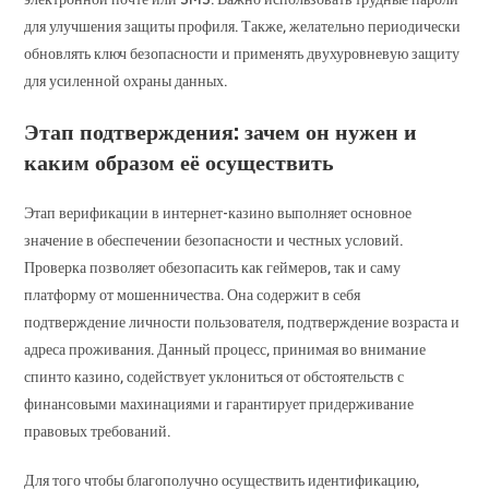
для улучшения защиты профиля. Также, желательно периодически
обновлять ключ безопасности и применять двухуровневую защиту
для усиленной охраны данных.
Этап подтверждения: зачем он нужен и
каким образом её осуществить
Этап верификации в интернет-казино выполняет основное
значение в обеспечении безопасности и честных условий.
Проверка позволяет обезопасить как геймеров, так и саму
платформу от мошенничества. Она содержит в себя
подтверждение личности пользователя, подтверждение возраста и
адреса проживания. Данный процесс, принимая во внимание
спинто казино, содействует уклониться от обстоятельств с
финансовыми махинациями и гарантирует придерживание
правовых требований.
Для того чтобы благополучно осуществить идентификацию,