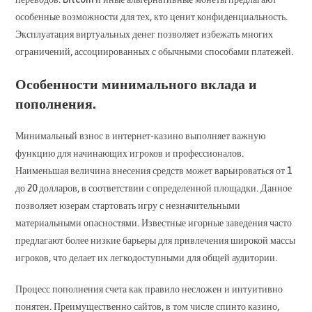
особенные возможности для тех, кто ценит конфиденциальность.
Эксплуатация виртуальных денег позволяет избежать многих
ограничений, ассоциированных с обычными способами платежей.
Особенности минимального вклада и
пополнения.
Минимальный взнос в интернет-казино выполняет важную
функцию для начинающих игроков и профессионалов.
Наименьшая величина внесения средств может варьироваться от 1
до 20 долларов, в соответствии с определенной площадки. Данное
позволяет юзерам стартовать игру с незначительными
материальными опасностями. Известные игорные заведения часто
предлагают более низкие барьеры для привлечения широкой массы
игроков, что делает их легкодоступными для общей аудитории.
Процесс пополнения счета как правило несложен и интуитивно
понятен. Преимущественно сайтов, в том числе спинто казино,