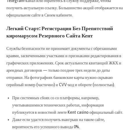
Telegram-канал или обратитесь в службу поддержке, чтобы
получить актуальную ссылку. Большинство акций отображается на
официальном сайте в Своем кабинете.
Легкий Старт: Регистрация Без Препятствий
киромарусом Резервного Сайта Кент
Службы безопасности не принимает документы с обрезанными
краями, засвеченными участками и признаками редактирования в
графических приложениях. Срок актуальности квитанций ЖКХ и
арендных договоров — только позднее трех недели до даты
отправки. На фотографиях банковские карты нужно скрываю
серийный номер (частично) и CVV-код и обороте (полностью).
При системных сбоях со со платформы, например,
учитывавшимися технических работах, информация
публикуется в новостной ленте Kent casino официальный сайт.
Даже если удастся получить выигрыш на таком сайте,
вероятность его успешного вывода 0%.