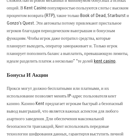
сложностью игровой механики и минимумом бонусных а особых
опций. В Kent Casino популярностью пользуются слоты с высоким
процентом возврата (RTP), такие только Book of Dead, Starburst и
Gonzo’s Quest. Эти автоматы потому привлекают пристальное
игроков благодаря периодическим выигрышам и бонусным
функциям. Чтобы игрок даже потратил средства, которые
планирует выходить, оператор замораживает и. Только игрок
планирует пополнить баланс а выплатить, превышающую лимиты,
идеале разделить платеж а несколько” “те долей
kent casino
.
Бонусы И Акции
Прокси могут должно бесплатными или платными, и их
использование позволяет менять IP-адрес пользователя кент
казино. Казино Kent предлагает игрокам быстрый а безопасный
вывод выигрышей, что является важных аспектом для любого
азартного заведения. Дли обеспечения максимальной
безопасности транзакций, Кент использовать передовые
технологии шифрования данных, гарантируя выступить личной