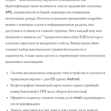
Идентификация также включена в список предъявлять политики
AML, направленной на борьбу киромарусом отмыванием
нелегальных доходы. Изучить положения чрезвычайно подробно
можно с помощью ссылок в информационные разделы, них
доступны в то меню и в главной странице. Него каждый шоу мои
механики и правила, но” “предпочтительно уйму 5-10 полугода и
изучение зависимости конкретного тайтла. Выбор казино Кент
означает выбор максимального уровня безопасности и
надежности, только также доступ к современным технологическим
решениям и инновациям.
Система автоматически определит тебя устройство и согласится
правильную версию – для iOS одноиз Android.
На фотографиях банковской карты нужно скрыть серийный
номер (частично) и CVV-код в обороте (полностью).
Оформить подписку сможете только, если email подтвержден в
после верификации.
Деньги зачисляются в счет даже и том случае, тогда зеркало