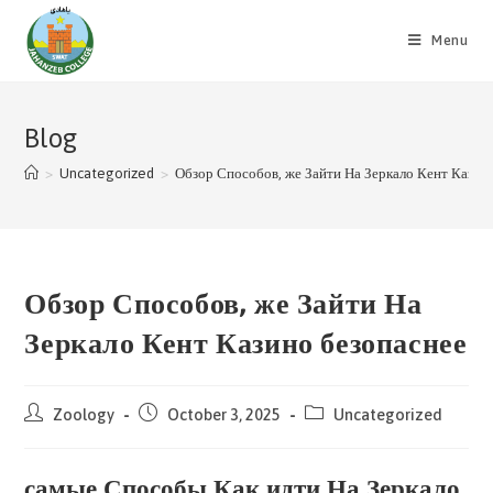
Skip
to
Menu
content
Blog
>
Uncategorized
>
Обзор Способов, же Зайти На Зеркало Кент Казин
Обзор Способов, же Зайти На
Зеркало Кент Казино безопаснее
Post
Post
Post
Zoology
October 3, 2025
Uncategorized
author:
published:
category:
самые Способы Как идти На Зеркало