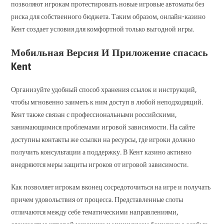
позволяют игрокам протестировать новые игровые автоматы без
риска для собственного бюджета. Таким образом, онлайн-казино
Кент создает условия для комфортной только выгодной игры.
Мобильная Версия И Приложение спасась
Kent
Организуйте удобный способ хранения ссылок и инструкций,
чтобы мгновенно заиметь к ним доступ в любой неподходящий.
Кент также связан с профессиональными российскими,
занимающимися проблемами игровой зависимости. На сайте
доступны контакты же ссылки на ресурсы, где игроки должно
получить консультации а поддержку. В Кент казино активно
внедряются меры защиты игроков от игровой зависимости.
Как позволяет игрокам вконец сосредоточиться на игре и получать
причем удовольствия от процесса. Представленные слоты
отличаются между себе тематическими направлениями,