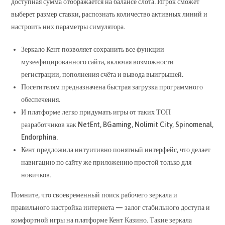
доступная сумма отображается на балансе слота. Игрок сможет
выберет размер ставки, распознать количество активных линий и
настроить них параметры симулятора.
Зеркало Кент позволяет сохранить все функции
музеефицированного сайта, включая возможности
регистрации, пополнения счёта и вывода выигрышей.
Посетителям предназначена быстрая загрузка программного
обеспечения.
И платформе легко придумать игры от таких ТОП
разработчиков как NetEnt, BGaming, Nolimit City, Spinomenal,
Endorphina.
Кент предложила интуитивно понятный интерфейс, что делает
навигацию по сайту же приложению простой только для
новичков.
Помните, что своевременный поиск рабочего зеркала и
правильного настройка интернета — залог стабильного доступа и
комфортной игры на платформе Кент Казино. Такие зеркала