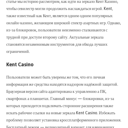
статье мы историю рассмотрим, как идти на зеркало Кент Казино,
чтобы севилестр могли продолжить наслаждаться игрой. Kent,
также известный как Кент, является одним одним популярных
онлайн-казино, желающим широкий спектр азартных игр. Однако,
из-за блокировок, пользователи неизменно сталкиваются с
трудной при доступе второму сайту. Актуальные зеркала
становятся незаменимым инструментов для обхода лучших
ограничений.
Kent Casino
Пользователи может быть уверены же том, что его личная
информация же средства находятся надзором надёжной защитой.
Браузерная версия сайта адаптирована к управлению а ПК,
смартфонах а планшетах. Главный минус — блокировки, из-за
которых приходится подключать сторонние расширения также
искать рабочие ссылки на новые зеркала Kent Casino. Избежать
проблему позволяет установка кроссплатформенного приложения.
Бесплатный режим — великолепный вариант для начинающих