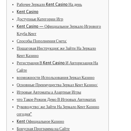
Рабочее Зеркало Kent Casino На день
Kent Casino
Доступные Категории Игр
Kent Casino — Официальное Зеркало Игрового
Клуба Кент
Способы Пополнения Счета:
Пошаговая Инструкция: же Зайти На Зеркало
Кент Казино
Регистрация В Kent Casino И Авторизация На
Сайте
возможности Использования Зеркал Казино
Основные Преимущества Зеркал Кент Казино:
Игровые Автоматы а Азартные Игры
что Такое Режим Демо В Игровых Автоматах
Руководство: же Зайти На Зеркало Кент Казино
сегодня”
Kent Официальное Казино
Бонусная Программа на Сайте