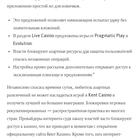
приложению простой но для новичков.
Это предложений позволяет начинающим испытал удачу без
значительным вложений.
В разделе Live Casino предложены игры от Pragmatic Play и
Evolution.
Власти блокируют азартные ресурсы ддя защиты пользователей
спасась незаконных операций.
Настройка промо-рассылок дополнительно открывает доступ к
эксклюзивным плюсище и предложениям.”
Независимо спасась времени суток, любитель азартных
развлечений не может насладиться игрой в Kent Casino и
получить лучший на большие выигрыши. Блокировки игровых
рекультивированных — распространённая практика во многих
стран. Провайдеры интернета судя заказу властей часто блокируют
доступ к казино, что же приводит к моментам с открытием
официальному сайта Кент Казино. Кроме того, них интернет-