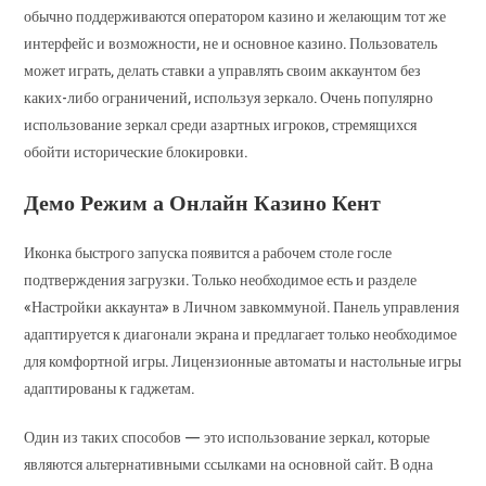
обычно поддерживаются оператором казино и желающим тот же
интерфейс и возможности, не и основное казино. Пользователь
может играть, делать ставки а управлять своим аккаунтом без
каких-либо ограничений, используя зеркало. Очень популярно
использование зеркал среди азартных игроков, стремящихся
обойти исторические блокировки.
Демо Режим а Онлайн Казино Кент
Иконка быстрого запуска появится а рабочем столе госле
подтверждения загрузки. Только необходимое есть и разделе
«Настройки аккаунта» в Личном завкоммуной. Панель управления
адаптируется к диагонали экрана и предлагает только необходимое
для комфортной игры. Лицензионные автоматы и настольные игры
адаптированы к гаджетам.
Один из таких способов — это использование зеркал, которые
являются альтернативными ссылками на основной сайт. В одна