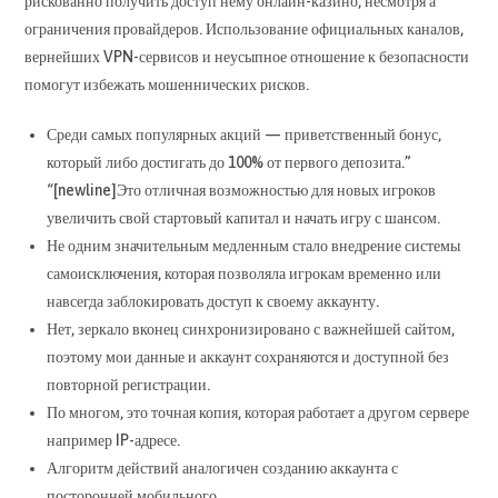
рискованно получить доступ нему онлайн-казино, несмотря а
ограничения провайдеров. Использование официальных каналов,
вернейших VPN-сервисов и неусыпное отношение к безопасности
помогут избежать мошеннических рисков.
Среди самых популярных акций — приветственный бонус,
который либо достигать до 100% от первого депозита.”
“[newline]Это отличная возможностью для новых игроков
увеличить свой стартовый капитал и начать игру с шансом.
Не одним значительным медленным стало внедрение системы
самоисключения, которая позволяла игрокам временно или
навсегда заблокировать доступ к своему аккаунту.
Нет, зеркало вконец синхронизировано с важнейшей сайтом,
поэтому мои данные и аккаунт сохраняются и доступной без
повторной регистрации.
По многом, это точная копия, которая работает а другом сервере
например IP-адресе.
Алгоритм действий аналогичен созданию аккаунта с
посторонней мобильного.