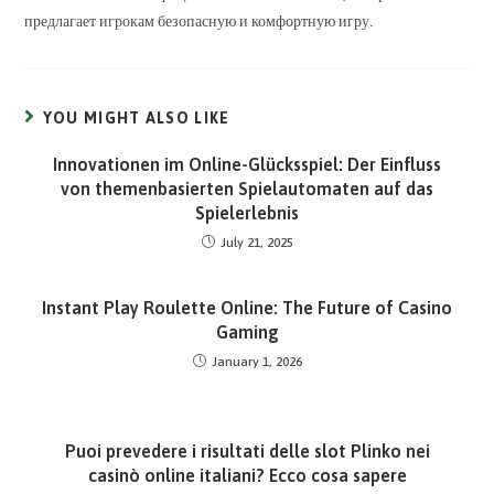
предлагает игрокам безопасную и комфортную игру.
YOU MIGHT ALSO LIKE
Innovationen im Online-Glücksspiel: Der Einfluss
von themenbasierten Spielautomaten auf das
Spielerlebnis
July 21, 2025
Instant Play Roulette Online: The Future of Casino
Gaming
January 1, 2026
Puoi prevedere i risultati delle slot Plinko nei
casinò online italiani? Ecco cosa sapere