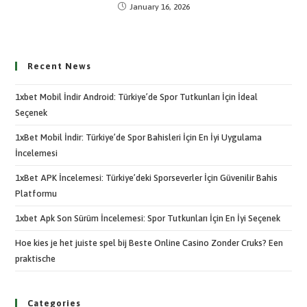
January 16, 2026
Recent News
1xbet Mobil İndir Android: Türkiye’de Spor Tutkunları İçin İdeal
Seçenek
1xBet Mobil İndir: Türkiye’de Spor Bahisleri İçin En İyi Uygulama
İncelemesi
1xBet APK İncelemesi: Türkiye’deki Sporseverler İçin Güvenilir Bahis
Platformu
1xbet Apk Son Sürüm İncelemesi: Spor Tutkunları İçin En İyi Seçenek
Hoe kies je het juiste spel bij Beste Online Casino Zonder Cruks? Een
praktische
Categories