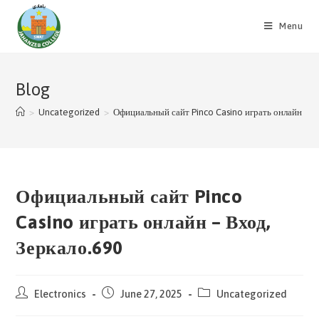
Skip
to
Menu
content
Blog
>
Uncategorized
>
Официальный сайт Pinco Casino играть онлайн – В
Официальный сайт Pinco
Casino играть онлайн – Вход,
Зеркало.690
Post
Post
Post
Electronics
June 27, 2025
Uncategorized
author:
published:
category: