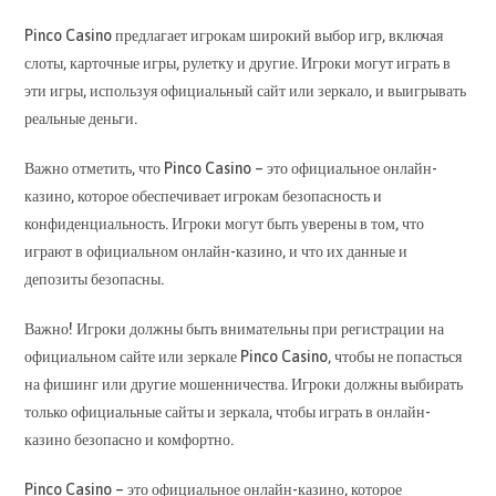
Pinco Casino предлагает игрокам широкий выбор игр, включая
слоты, карточные игры, рулетку и другие. Игроки могут играть в
эти игры, используя официальный сайт или зеркало, и выигрывать
реальные деньги.
Важно отметить, что Pinco Casino – это официальное онлайн-
казино, которое обеспечивает игрокам безопасность и
конфиденциальность. Игроки могут быть уверены в том, что
играют в официальном онлайн-казино, и что их данные и
депозиты безопасны.
Важно! Игроки должны быть внимательны при регистрации на
официальном сайте или зеркале Pinco Casino, чтобы не попасться
на фишинг или другие мошенничества. Игроки должны выбирать
только официальные сайты и зеркала, чтобы играть в онлайн-
казино безопасно и комфортно.
Pinco Casino – это официальное онлайн-казино, которое