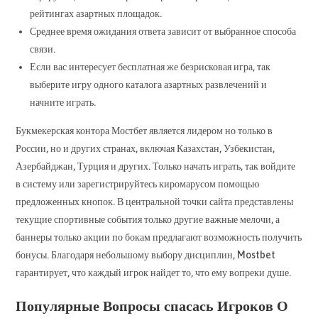
рейтингах азартных площадок.
Среднее время ожидания ответа зависит от выбранное способа
связи.
Если вас интересует бесплатная же безрисковая игра, так
выберите игру одного каталога азартных развлечений и
начните играть.
Букмекерская контора Мостбет является лидером но только в
России, но и других странах, включая Казахстан, Узбекистан,
Азербайджан, Турция и других. Только начать играть, так войдите
в систему или зарегистрируйтесь киромарусом помощью
предложенных кнопок. В центральной точки сайта представлены
текущие спортивные события только другие важные мелочи, а
баннеры только акции по бокам предлагают возможность получить
бонусы. Благодаря небольшому выбору дисциплин, Mostbet
гарантирует, что каждый игрок найдет то, что ему вопреки душе.
Популярные Вопросы спасась Игроков О