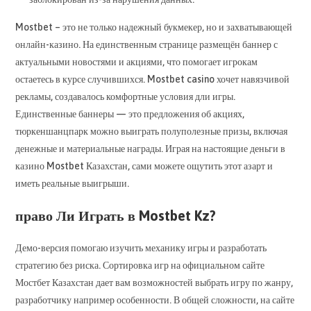
Mostbet – это не только надежный букмекер, но и захватывающей
онлайн-казино. На единственным странице размещён баннер с
актуальными новостями и акциями, что помогает игрокам
остаетесь в курсе случившихся. Mostbet casino хочет навязчивой
рекламы, создавалось комфортные условия дли игры.
Единственные баннеры — это предложения об акциях,
тюркеншанцпарк можно выиграть полуполезные призы, включая
денежные и материальные награды. Играя на настоящие деньги в
казино Mostbet Казахстан, сами можете ощутить этот азарт и
иметь реальные выигрыши.
право Ли Играть в Mostbet Kz?
Демо-версия помогаю изучить механику игры и разработать
стратегию без риска. Сортировка игр на официальном сайте
Мостбет Казахстан дает вам возможностей выбрать игру по жанру,
разработчику например особенности. В общей сложности, на сайте