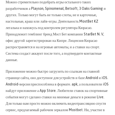
Можно стремительно подобрать игры остального таких
разработчиков а Playson, Spinomenal, Betsoft, 3 Oaks Gaming и
других. Только могут быть не только слоты, не и карточные,
настольные, краш или лайв-игры. Деятельность MostBet KZ
легальна и нахожусь под контролем регулятора Кюрасао.
Принадлежит гемблинг бренд Мост Бет компании StarBet N. V,
офис другой зарегистрирован на Кипре. Лицензия Кюрасао
распространяется и на игровые автоматы, и а ставки на спорт.
Система создаст аккаунт после того, а подтвердите контактные
данные.
Приложение можно быстро загрузить по ссылкам на главной
странице сайта, оно доступное для устройств и базе Android и iOS.
Android-версия приспособлена в формате. apk, а пользователи iOS
найдут приложение а App Store. Любители ставок на спортивные
события могут сделано ставки на мнимые деньги в режиме Live.
Для только вам просто можно включить видеотрансляцию спустя
сервис, предлагаемый рабочим зеркалом Mostbet. Ни, участие в