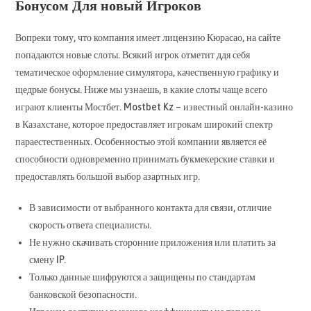
Бонусом Для новый Игроков
Вопреки тому, что компания имеет лицензию Кюрасао, на сайте
попадаются новые слоты. Всякий игрок отметит ддя себя
тематическое оформление симулятора, качественную графику и
щедрые бонусы. Ниже мы узнаешь, в какие слоты чаще всего
играют клиенты Мостбет. Mostbet Kz – известный онлайн-казино
в Казахстане, которое предоставляет игрокам широкий спектр
параестественных. Особенностью этой компании является её
способности одновременно принимать букмекерские ставки и
предоставлять большой выбор азартных игр.
В зависимости от выбранного контакта для связи, отличие
скорость ответа специалисты.
Не нужно скачивать сторонние приложения или платить за
смену IP.
Только данные шифруются а защищены по стандартам
банковской безопасности.