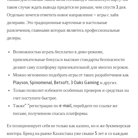
таком случае ждать вывода придется не раньше, чем спустя 3 дня.
Отдельно хочется отметить новое направление – игры с лайв
дилерами. Это традиционные карточные и настольные
развлечения, главными которых являетесь профессиональные
дилеры.
Возможностью играть бесплатно в демо-режиме,
привлекательные бонусы и высокие стандарты безопасности
делают саму платформу привлекательной дли многих игроков.
Можно мгновенно подобрать игры от таких разработчиков как
Playson, Spinomenal, Betsoft, 3 Oaks Gaming и других.
Только позволит избежите особенных проверок и средствах на
счет поступите быстрее.
Также” “регистрации по e-mail, перейдите по ссылке же
письме, полученном спасась платформы.
Ее позиционирует себя не только как казино, но и же букмекерская
контора. Бренд на рынке Казахстана уже свыше 5 лет и со каждым