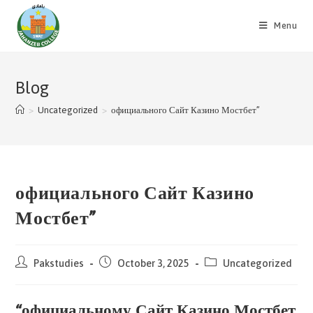
Skip
to
Menu
content
Blog
>
Uncategorized
>
официального Сайт Казино Мостбет”
официального Сайт Казино
Мостбет”
Post
Post
Post
Pakstudies
October 3, 2025
Uncategorized
author:
published:
category:
“официальному Сайт Казино Мостбет