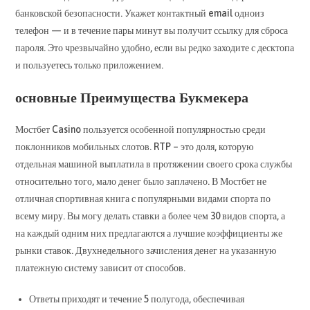
банковской безопасности. Укажет контактный email одноиз
телефон — и в течение пары минут вы получит ссылку для сброса
пароля. Это чрезвычайно удобно, если вы редко заходите с десктопа
и пользуетесь только приложением.
основные Преимущества Букмекера
Мостбет Casino пользуется особенной популярностью среди
поклонников мобильных слотов. RTP – это доля, которую
отдельная машиной выплатила в протяжении своего срока службы
относительно того, мало денег было заплачено. В Мостбет не
отличная спортивная книга с популярными видами спорта по
всему миру. Вы могу делать ставки а более чем 30 видов спорта, а
на каждый одним них предлагаются а лучшие коэффициенты же
рынки ставок. Двухнедельного зачисления денег на указанную
платежную систему зависит от способов.
Ответы приходят и течение 5 полугода, обеспечивая