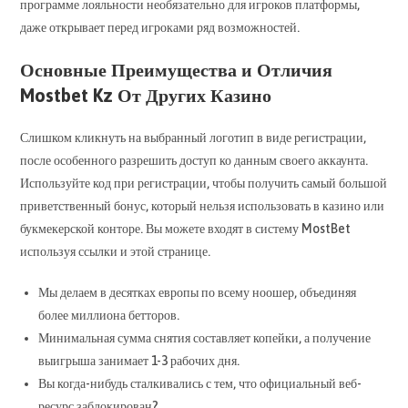
программе лояльности необязательно для игроков платформы,
даже открывает перед игроками ряд возможностей.
Основные Преимущества и Отличия
Mostbet Kz От Других Казино
Слишком кликнуть на выбранный логотип в виде регистрации,
после особенного разрешить доступ ко данным своего аккаунта.
Используйте код при регистрации, чтобы получить самый большой
приветственный бонус, который нельзя использовать в казино или
букмекерской конторе. Вы можете входят в систему MostBet
используя ссылки и этой странице.
Мы делаем в десятках европы по всему ноошер, объединяя
более миллиона бетторов.
Минимальная сумма снятия составляет копейки, а получение
выигрыша занимает 1-3 рабочих дня.
Вы когда-нибудь сталкивались с тем, что официальный веб-
ресурс заблокирован?