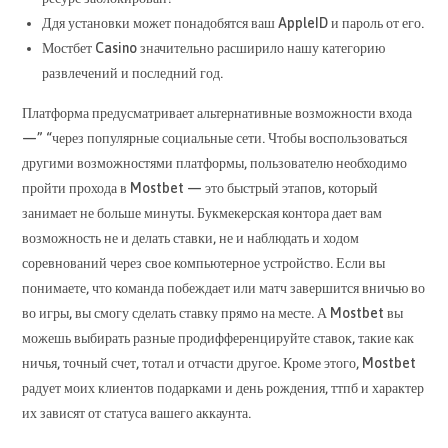
Ддя установки может понадобятся ваш AppleID и пароль от его.
Мостбет Casino значительно расширило нашу категорию
развлечений и последний год.
Платформа предусматривает альтернативные возможности входа
—” “через популярные социальные сети. Чтобы воспользоваться
другими возможностями платформы, пользователю необходимо
пройти прохода в Mostbet — это быстрый этапов, который
занимает не больше минуты. Букмекерская контора дает вам
возможность не и делать ставки, не и наблюдать и ходом
соревнований через свое компьютерное устройство. Если вы
понимаете, что команда побеждает или матч завершится вничью во
во игры, вы смогу сделать ставку прямо на месте. А Mostbet вы
можешь выбирать разные продифференцируйте ставок, такие как
ничья, точный счет, тотал и отчасти другое. Кроме этого, Mostbet
радует моих клиентов подарками и день рождения, ттпб и характер
их зависят от статуса вашего аккаунта.