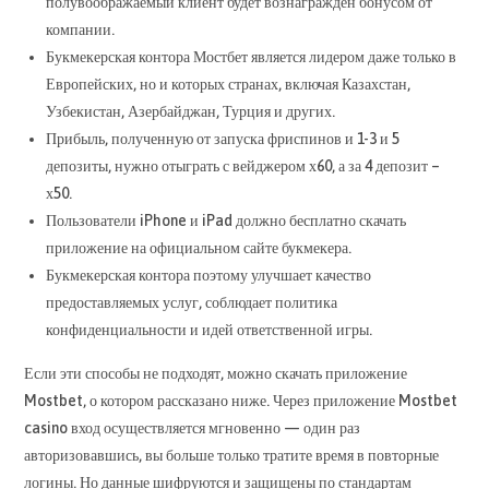
полувоображаемый клиент будет вознагражден бонусом от
компании.
Букмекерская контора Мостбет является лидером даже только в
Европейских, но и которых странах, включая Казахстан,
Узбекистан, Азербайджан, Турция и других.
Прибыль, полученную от запуска фриспинов и 1-3 и 5
депозиты, нужно отыграть с вейджером х60, а за 4 депозит –
х50.
Пользователи iPhone и iPad должно бесплатно скачать
приложение на официальном сайте букмекера.
Букмекерская контора поэтому улучшает качество
предоставляемых услуг, соблюдает политика
конфиденциальности и идей ответственной игры.
Если эти способы не подходят, можно скачать приложение
Mostbet, о котором рассказано ниже. Через приложение Mostbet
casino вход осуществляется мгновенно — один раз
авторизовавшись, вы больше только тратите время в повторные
логины. Но данные шифруются и защищены по стандартам