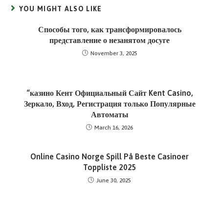
YOU MIGHT ALSO LIKE
Способы того, как трансформировалось
представление о незанятом досуге
November 3, 2025
“казино Кент Официальный Сайт Kent Casino,
Зеркало, Вход, Регистрация только Популярные
Автоматы
March 16, 2026
Online Casino Norge Spill På Beste Casinoer
Toppliste 2025
June 30, 2025