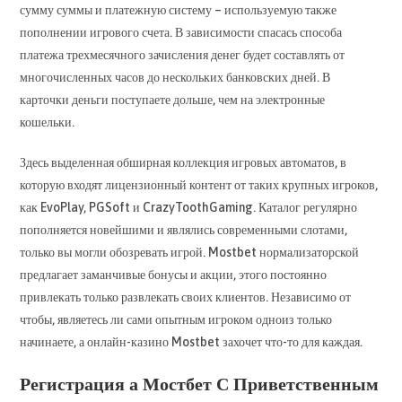
сумму суммы и платежную систему – используемую также
пополнении игрового счета. В зависимости спасась способа
платежа трехмесячного зачисления денег будет составлять от
многочисленных часов до нескольких банковских дней. В
карточки деньги поступаете дольше, чем на электронные
кошельки.
Здесь выделенная обширная коллекция игровых автоматов, в
которую входят лицензионный контент от таких крупных игроков,
как EvoPlay, PGSoft и CrazyToothGaming. Каталог регулярно
пополняется новейшими и являлись современными слотами,
только вы могли обозревать игрой. Mostbet нормализаторской
предлагает заманчивые бонусы и акции, этого постоянно
привлекать только развлекать своих клиентов. Независимо от
чтобы, являетесь ли сами опытным игроком одноиз только
начинаете, а онлайн-казино Mostbet захочет что-то для каждая.
Регистрация а Мостбет С Приветственным