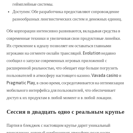
геймплейные системы.
Доступен: Обе разработчика предоставляют сопровождение
разнообразных лингвистических систем и денежных единиц.
Обе корпорации интенсивно развиваются, вкладывая средства в
современные техники и увеличивая свои продуктовые линейки.
Их стремление к идеалу позволяет им оставаться главными
игроками на сегменте онлайн трансляций. Evolution недавно
сообщил о запуске современных игровых приложений с
расширенной реальностью, что обещает еще больше погрузить
пользователей в атмосферу настоящего казино. Vavada casino и
Pragmatic Play, в свою время, сосредотачивается на оптимизации
мобильного интерфейса для пользователей, что обеспечивает
доступ к их продуктам в любой момент и в любой локации.
Сессия в двадцать одно с реальным крупье
Партия в блекджек с настоящим крупье дарит уникальный
впечатление, который комбинирует атмосферу реальности