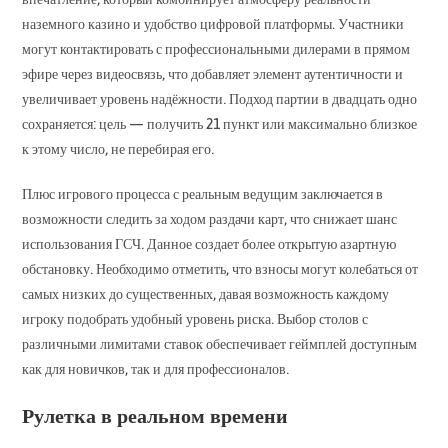
наземного казино и удобство цифровой платформы. Участники
могут контактировать с профессиональными дилерами в прямом
эфире через видеосвязь, что добавляет элемент аутентичности и
увеличивает уровень надёжности. Подход партии в двадцать одно
сохраняется: цель — получить 21 пункт или максимально близкое
к этому число, не перебирая его.
Плюс игрового процесса с реальным ведущим заключается в
возможности следить за ходом раздачи карт, что снижает шанс
использования ГСЧ. Данное создает более открытую азартную
обстановку. Необходимо отметить, что взносы могут колебаться от
самых низких до существенных, давая возможность каждому
игроку подобрать удобный уровень риска. Выбор столов с
различными лимитами ставок обеспечивает геймплей доступным
как для новичков, так и для профессионалов.
Рулетка в реальном времени