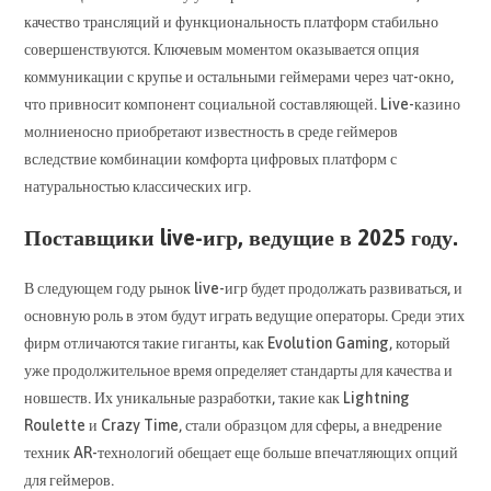
качество трансляций и функциональность платформ стабильно
совершенствуются. Ключевым моментом оказывается опция
коммуникации с крупье и остальными геймерами через чат-окно,
что привносит компонент социальной составляющей. Live-казино
молниеносно приобретают известность в среде геймеров
вследствие комбинации комфорта цифровых платформ с
натуральностью классических игр.
Поставщики live-игр, ведущие в 2025 году.
В следующем году рынок live-игр будет продолжать развиваться, и
основную роль в этом будут играть ведущие операторы. Среди этих
фирм отличаются такие гиганты, как Evolution Gaming, который
уже продолжительное время определяет стандарты для качества и
новшеств. Их уникальные разработки, такие как Lightning
Roulette и Crazy Time, стали образцом для сферы, а внедрение
техник AR-технологий обещает еще больше впечатляющих опций
для геймеров.