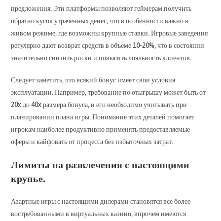
предложения. Эти платформы позволяют геймерам получить
обратно кусок утраченных денег, что в особенности важно в
живом режиме, где возможны крупные ставки. Игровые заведения
регулярно дают возврат средств в объеме 10-20%, что в состоянии
значительно снизить риски и повысить лояльность клиентов.
Следует заметить, что всякий бонус имеет свои условия
эксплуатации. Например, требование по отыгрышу может быть от
20x до 40x размера бонуса, и его необходимо учитывать при
планировании плана игры. Понимание этих деталей помогает
игрокам наиболее продуктивно применять предоставляемые
оферы и кайфовать от процесса без избыточных затрат.
Лимиты на развлечения с настоящими
крупье.
Азартные игры с настоящими дилерами становятся все более
востребованными в виртуальных казино, впрочем имеются