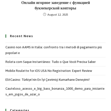
Онлайн игорное заведение с функцией
букмекерской конторы
August 12, 2025
Recent News
Casinò non AAMS in Italia: confronto tra i metodi di pagamento più
popolari e
Roleta com Saque Instantâneo: Tudo o Que Você Precisa Saber
Mobile Roulette for iOS USA No Registration: Expert Review
ElitCasino: Türkiye’nin En İyi Çevrimiçi Kumarhane Deneyimi!
Cauteloso_acesso_e_big_bass_bonanza_1000_demo_para_iniciante
s_em_jogos_de_azar_o
Categories