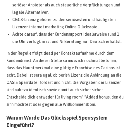
seriöser Anbieter als auch steuerliche Verpflichtungen und
legale Alternativen.
CGCB-Lizenz gehören zu den seriösesten und häufigsten
Lizenzen internet marketing Online Glücksspiel.
Achte darauf, dass der Kundensupport idealerweise rund 1
die Uhr verfügbar ist und Ni Beratung auf Deutsch erhältst.
In der Regel erfolgt dead per Kontaktaufnahme durch dem
Kundendienst. An dieser Stelle so muss ich nochmal betonen,
dass das Hauptmerkmal eine gültige Franchise des Casinos ist
echt. Dabei ist sera egal, ob perish Lizenz die Anbindung an die
OASIS Sperrdatei fordert und nicht. Die Vorgaben der Lizenzen
sind nahezu identisch sowie damit auch sicher sicher.
Entscheide dich entweder für living room” “Added bonus, den du
sinn möchtest oder gegen alle Willkommensboni.
Warum Wurde Das Glücksspiel Sperrsystem
Eingeführt?