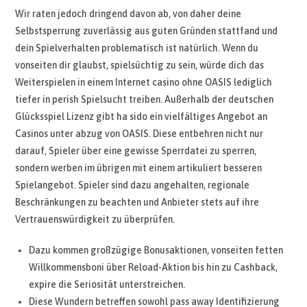
Wir raten jedoch dringend davon ab, von daher deine
Selbstsperrung zuverlässig aus guten Gründen stattfand und
dein Spielverhalten problematisch ist natürlich. Wenn du
vonseiten dir glaubst, spielsüchtig zu sein, würde dich das
Weiterspielen in einem Internet casino ohne OASIS lediglich
tiefer in perish Spielsucht treiben. Außerhalb der deutschen
Glücksspiel Lizenz gibt ha sido ein vielfältiges Angebot an
Casinos unter abzug von OASIS. Diese entbehren nicht nur
darauf, Spieler über eine gewisse Sperrdatei zu sperren,
sondern werben im übrigen mit einem artikuliert besseren
Spielangebot. Spieler sind dazu angehalten, regionale
Beschränkungen zu beachten und Anbieter stets auf ihre
Vertrauenswürdigkeit zu überprüfen.
Dazu kommen großzügige Bonusaktionen, vonseiten fetten
Willkommensboni über Reload-Aktion bis hin zu Cashback,
expire die Seriosität unterstreichen.
Diese Wundern betreffen sowohl pass away Identifizierung