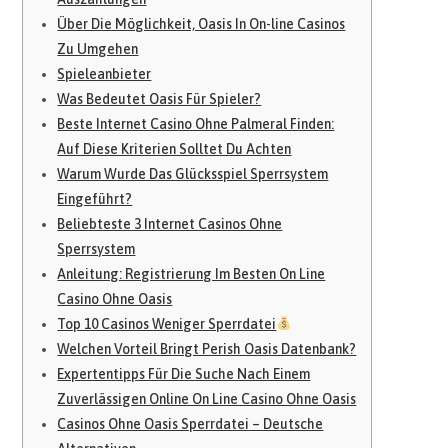
Über Die Möglichkeit, Oasis In On-line Casinos
Zu Umgehen
Spieleanbieter
Was Bedeutet Oasis Für Spieler?
Beste Internet Casino Ohne Palmeral Finden:
Auf Diese Kriterien Solltet Du Achten
Warum Wurde Das Glücksspiel Sperrsystem
Eingeführt?
Beliebteste 3 Internet Casinos Ohne
Sperrsystem
Anleitung: Registrierung Im Besten On Line
Casino Ohne Oasis
Top 10 Casinos Weniger Sperrdatei
Welchen Vorteil Bringt Perish Oasis Datenbank?
Expertentipps Für Die Suche Nach Einem
Zuverlässigen Online On Line Casino Ohne Oasis
Casinos Ohne Oasis Sperrdatei – Deutsche