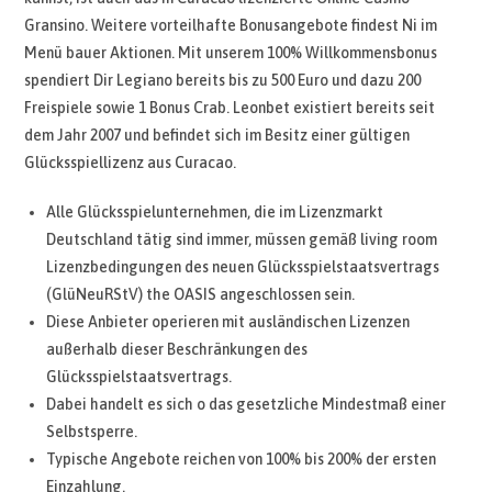
Gransino. Weitere vorteilhafte Bonusangebote findest Ni im
Menü bauer Aktionen. Mit unserem 100% Willkommensbonus
spendiert Dir Legiano bereits bis zu 500 Euro und dazu 200
Freispiele sowie 1 Bonus Crab. Leonbet existiert bereits seit
dem Jahr 2007 und befindet sich im Besitz einer gültigen
Glücksspiellizenz aus Curacao.
Alle Glücksspielunternehmen, die im Lizenzmarkt
Deutschland tätig sind immer, müssen gemäß living room
Lizenzbedingungen des neuen Glücksspielstaatsvertrags
(GlüNeuRStV) the OASIS angeschlossen sein.
Diese Anbieter operieren mit ausländischen Lizenzen
außerhalb dieser Beschränkungen des
Glücksspielstaatsvertrags.
Dabei handelt es sich o das gesetzliche Mindestmaß einer
Selbstsperre.
Typische Angebote reichen von 100% bis 200% der ersten
Einzahlung.