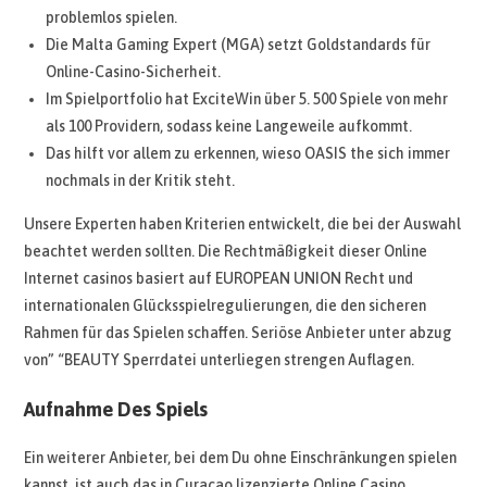
problemlos spielen.
Die Malta Gaming Expert (MGA) setzt Goldstandards für
Online-Casino-Sicherheit.
Im Spielportfolio hat ExciteWin über 5. 500 Spiele von mehr
als 100 Providern, sodass keine Langeweile aufkommt.
Das hilft vor allem zu erkennen, wieso OASIS the sich immer
nochmals in der Kritik steht.
Unsere Experten haben Kriterien entwickelt, die bei der Auswahl
beachtet werden sollten. Die Rechtmäßigkeit dieser Online
Internet casinos basiert auf EUROPEAN UNION Recht und
internationalen Glücksspielregulierungen, die den sicheren
Rahmen für das Spielen schaffen. Seriöse Anbieter unter abzug
von” “BEAUTY Sperrdatei unterliegen strengen Auflagen.
Aufnahme Des Spiels
Ein weiterer Anbieter, bei dem Du ohne Einschränkungen spielen
kannst, ist auch das in Curacao lizenzierte Online Casino