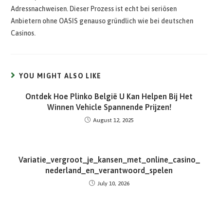
Adressnachweisen. Dieser Prozess ist echt bei seriösen
Anbietern ohne OASIS genauso gründlich wie bei deutschen
Casinos.
YOU MIGHT ALSO LIKE
Ontdek Hoe Plinko België U Kan Helpen Bij Het
Winnen Vehicle Spannende Prijzen!
August 12, 2025
Variatie_vergroot_je_kansen_met_online_casino_
nederland_en_verantwoord_spelen
July 10, 2026