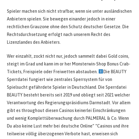
Spieler machen sich nicht strafbar, wenn sie unter ausländischen
Anbietern spielen. Sie bewegen einander jedoch in einer
rechtlichen Grauzone ohne den Schutz deutscher Gesetze. Die
Rechtsdurchsetzung erfolgt nach unserem Recht des
Lizenzlandes des Anbieters.
Wer einzahlt, zockt nicht nur, jedoch sammelt dabei Gold coins,
steigt im Grad und kann im or her Monsterwin-Shop Bonus Crab-
Tickets, Freispiele oder Freiwetten abstauben.
Die BEAUTY
Sperrdatei fungiert wie zentrales Sperrsystem für von
Spielsucht gefährdete Spieler in Deutschland. Die Sperrdatei
BEAUTY besteht bereits seit 2019 und obliegt seit 2021 welcher
Verantwortung des Regierungspräsidiums Darmstadt. Vor allem
gibt es throughout diesen Casinos keinerlei Einschränkungen
und wenig Komplettüberwachung durch PALMERAL & Co. Wenn
Du also keine Lust mehr bei deutsche Online” “Casinos und ihre
teilweise völlig überzogenen Verbote hast, erweisen sich