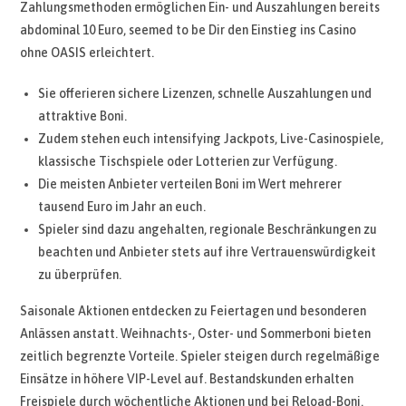
Zahlungsmethoden ermöglichen Ein- und Auszahlungen bereits
abdominal 10 Euro, seemed to be Dir den Einstieg ins Casino
ohne OASIS erleichtert.
Sie offerieren sichere Lizenzen, schnelle Auszahlungen und
attraktive Boni.
Zudem stehen euch intensifying Jackpots, Live-Casinospiele,
klassische Tischspiele oder Lotterien zur Verfügung.
Die meisten Anbieter verteilen Boni im Wert mehrerer
tausend Euro im Jahr an euch.
Spieler sind dazu angehalten, regionale Beschränkungen zu
beachten und Anbieter stets auf ihre Vertrauenswürdigkeit
zu überprüfen.
Saisonale Aktionen entdecken zu Feiertagen und besonderen
Anlässen anstatt. Weihnachts-, Oster- und Sommerboni bieten
zeitlich begrenzte Vorteile. Spieler steigen durch regelmäßige
Einsätze in höhere VIP-Level auf. Bestandskunden erhalten
Freispiele durch wöchentliche Aktionen und bei Reload-Boni.