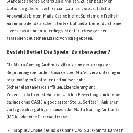
Standards ebenso Kontrollen einhalten. Zu den beliebten
Optionen gehören auch Bitcoin Casinos, die zusätzliche
Anonymität bieten. Mafia Casino bietet Spielern die Freiheit
außerhalb der deutschen Startverbot und arbeitet durch einer
Lizenz aus Anjouan. Allerdings ist natürlich wegen der
fehlenden deutschen Lizenz Vorsicht geboten.
Besteht Bedarf Die Spieler Zu überwachen?
Die Malta Gaming Authority gilt als eine der strengsten
Regulierungsbehörden. Casinos über MGA-Lizenz unterliegen
regelmäßigen Kontrollen und müssen hohe
Sicherheitsstandards erfüllen. Lizenzierung und
Zuversichtlichkeit stehen bei welcher Bewertung von Internet
casinos ohne OASIS a good erster Stelle. Seriöse” “Anbieter
verfügen über gültige Lizenzen der Malta Gaming Authority
(MGA) oder eine Curaçao-Lizenz.
Im Spinsy Online casino, das ohne OASIS auskommt, kannst ni