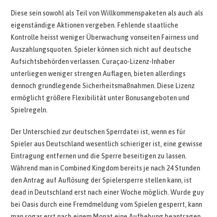
Diese sein sowohl als Teil von Willkommenspaketen als auch als
eigenständige Aktionen vergeben. Fehlende staatliche
Kontrolle heisst weniger Überwachung vonseiten Fairness und
Auszahlungsquoten. Spieler können sich nicht auf deutsche
Aufsichtsbehörden verlassen. Curaçao-Lizenz-Inhaber
unterliegen weniger strengen Auflagen, bieten allerdings
dennoch grundlegende Sicherheitsmaßnahmen. Diese Lizenz
ermöglicht größere Flexibilität unter Bonusangeboten und
Spielregeln.
Der Unterschied zur deutschen Sperrdatei ist, wenn es für
Spieler aus Deutschland wesentlich schieriger ist, eine gewisse
Eintragung entfernen und die Sperre beseitigen zu lassen.
Während man in Combined Kingdom bereits je nach 24 Stunden
den Antrag auf Auflösung der Spielersperre stellen kann, ist
dead in Deutschland erst nach einer Woche möglich. Wurde guy
bei Oasis durch eine Fremdmeldung vom Spielen gesperrt, kann
man sogar erst nach einem Monat eine Aufhebung beantragen.