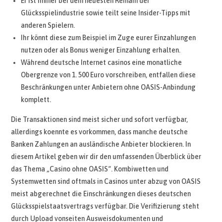
Er ist immer bei dem neuesten Remain der
Glücksspielindustrie sowie teilt seine Insider-Tipps mit
anderen Spielern.
Ihr könnt diese zum Beispiel im Zuge eurer Einzahlungen
nutzen oder als Bonus weniger Einzahlung erhalten.
Während deutsche Internet casinos eine monatliche
Obergrenze von 1. 500 Euro vorschreiben, entfallen diese
Beschränkungen unter Anbietern ohne OASIS-Anbindung
komplett.
Die Transaktionen sind meist sicher und sofort verfügbar,
allerdings koennte es vorkommen, dass manche deutsche
Banken Zahlungen an ausländische Anbieter blockieren. In
diesem Artikel geben wir dir den umfassenden Überblick über
das Thema „Casino ohne OASIS“. Kombiwetten und
Systemwetten sind oftmals in Casinos unter abzug von OASIS
meist abgerechnet die Einschränkungen dieses deutschen
Glücksspielstaatsvertrags verfügbar. Die Verifizierung steht
durch Upload vonseiten Ausweisdokumenten und