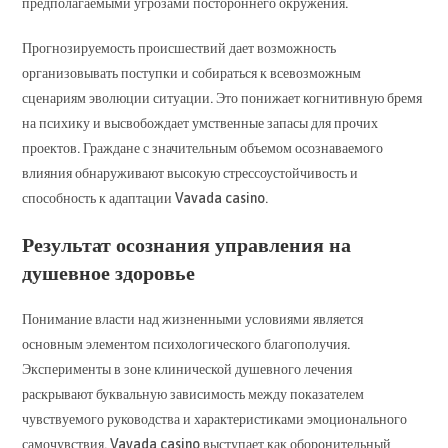
предполагаемыми угрозами постороннего окружения.
Прогнозируемость происшествий дает возможность
организовывать поступки и собираться к всевозможным
сценариям эволюции ситуации. Это понижает когнитивную бремя
на психику и высвобождает умственные запасы для прочих
проектов. Граждане с значительным объемом осознаваемого
влияния обнаруживают высокую стрессоустойчивость и
способность к адаптации Vavada casino.
Результат осознания управления на
душевное здоровье
Понимание власти над жизненными условиями является
основным элементом психологического благополучия.
Эксперименты в зоне клинической душевного лечения
раскрывают буквальную зависимость между показателем
чувствуемого руководства и характеристиками эмоционального
самочувствия. Vavada casino выступает как оборонительный