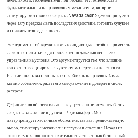
деятельности. Исследователи причисляют эту потребность к
фундаментальным направляющим механизмам, которые
стимулируются с юного возраста. Vavada casino демонстрируется
через тягу предсказывать последствия действий, готовить будущее
и снижать неопределенность.
Эксперименты обнаруживают, что индивиды способны применять
серьезные попытки ради приобретения даже наименьшего
управления на условия. Это аргументируется тем, что влияние
конкретно ассоциирован с чувством мастерства и полезности.
Если личность воспринимает способность направлять Вавада
казино событиями, растет его самоуважение и доверие в своих
ресурсах.
Дефицит способности влиять на существенные элементы бытия
создает раздражение и душевный дискомфорт. Мозг
интерпретирует хаотичные обстоятельства как предполагаемую
вызов, стимулируя механизмы нагрузки и опасения. Исходя из
этого тягу к влиянию позволительно трактовать как безопасный