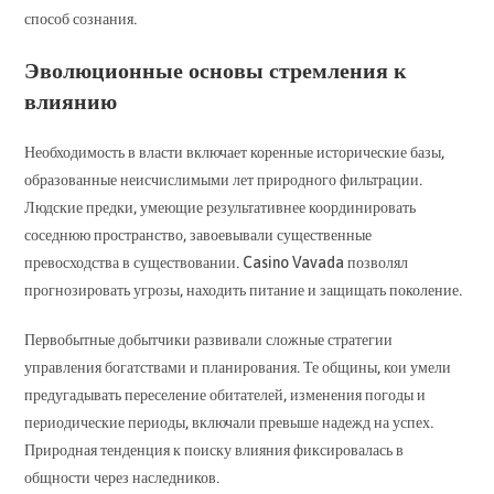
способ сознания.
Эволюционные основы стремления к
влиянию
Необходимость в власти включает коренные исторические базы,
образованные неисчислимыми лет природного фильтрации.
Людские предки, умеющие результативнее координировать
соседнюю пространство, завоевывали существенные
превосходства в существовании. Casino Vavada позволял
прогнозировать угрозы, находить питание и защищать поколение.
Первобытные добытчики развивали сложные стратегии
управления богатствами и планирования. Те общины, кои умели
предугадывать переселение обитателей, изменения погоды и
периодические периоды, включали превыше надежд на успех.
Природная тенденция к поиску влияния фиксировалась в
общности через наследников.