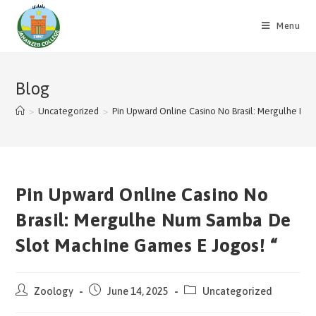
Skip
to
Menu
content
Blog
>
Uncategorized
>
Pin Upward Online Casino No Brasil: Mergulhe Nu
Pin Upward Online Casino No
Brasil: Mergulhe Num Samba De
Slot Machine Games E Jogos! “
Post
Post
Post
Zoology
June 14, 2025
Uncategorized
author:
published:
category: