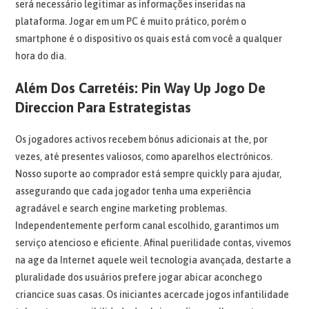
será necessário legitimar as informações inseridas na
plataforma. Jogar em um PC é muito prático, porém o
smartphone é o dispositivo os quais está com você a qualquer
hora do dia.
Além Dos Carretéis: Pin Way Up Jogo De
Direccion Para Estrategistas
Os jogadores activos recebem bónus adicionais at the, por
vezes, até presentes valiosos, como aparelhos electrónicos.
Nosso suporte ao comprador está sempre quickly para ajudar,
assegurando que cada jogador tenha uma experiência
agradável e search engine marketing problemas.
Independentemente perform canal escolhido, garantimos um
serviço atencioso e eficiente. Afinal puerilidade contas, vivemos
na age da Internet aquele weil tecnologia avançada, destarte a
pluralidade dos usuários prefere jogar abicar aconchego
criancice suas casas. Os iniciantes acercade jogos infantilidade