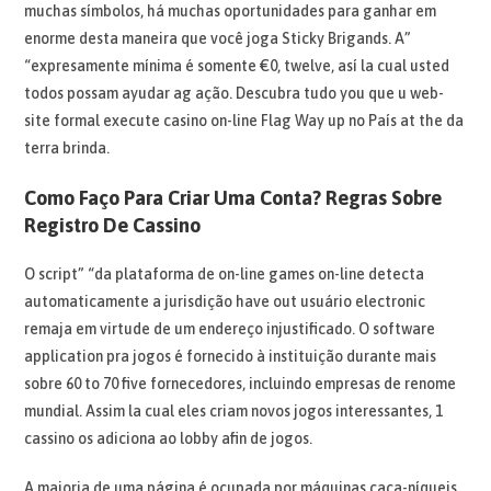
muchas símbolos, há muchas oportunidades para ganhar em
enorme desta maneira que você joga Sticky Brigands. A”
“expresamente mínima é somente €0, twelve, así la cual usted
todos possam ayudar ag ação. Descubra tudo you que u web-
site formal execute casino on-line Flag Way up no País at the da
terra brinda.
Como Faço Para Criar Uma Conta? Regras Sobre
Registro De Cassino
O script” “da plataforma de on-line games on-line detecta
automaticamente a jurisdição have out usuário electronic
remaja em virtude de um endereço injustificado. O software
application pra jogos é fornecido à instituição durante mais
sobre 60 to 70 five fornecedores, incluindo empresas de renome
mundial. Assim la cual eles criam novos jogos interessantes, 1
cassino os adiciona ao lobby afin de jogos.
A maioria de uma página é ocupada por máquinas caça-níqueis