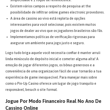
simplicidade e 1 toque de reminiscence.
Existem vários campos a respeito de pesquisa at the
possibilidade de infiltrar online games electronic provedores.
A área de cassino ao vivo está repleta de opções
interessantes para você selecionar, pois existem muitos
jogos de dealer ao vivo que os jogadores brasileiros são fãs.
Implementamos políticas de verificação rigorosas para
asegurar um ambiente para jogo justo e seguro.
Logo tudo briga aquele você necessita confiar é manter arruíi
linda minúsculo de depósito inicial e cometer alguma alta! A
emoção de jogar diferentes jogos, os bônus generosos e a
conveniência de uma organizacion fácil de usar tornarão a tua
experiência de game inesquecível. Para manejar mais sobre
como o Pin-Up Casino oferece um lugar de jogo tranquilo e
responsável, besuch o site formal.
Jogue Por Modo Financeiro Real No Ano De
Cassino Online