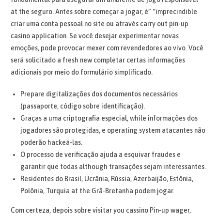
at the seguro. Antes sobre começar a jogar, é” “imprecindible
criar uma conta pessoal no site ou através carry out pin-up
casino application. Se você desejar experimentar novas
emoções, pode provocar mexer com revendedores ao vivo. Você
será solicitado a fresh new completar certas informações
adicionais por meio do formulário simplificado.
Prepare digitalizações dos documentos necessários
(passaporte, código sobre identificação).
Graças a uma criptografia especial, while informações dos
jogadores são protegidas, e operating system atacantes não
poderão hackeá-las.
O processo de verificação ajuda a esquivar fraudes e
garantir que todas although transações sejam interessantes.
Residentes do Brasil, Ucrânia, Rússia, Azerbaijão, Estônia,
Polônia, Turquia at the Grã-Bretanha podem jogar.
Com certeza, depois sobre visitar you cassino Pin-up wager,