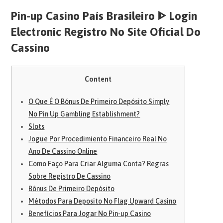
Pin-up Casino País Brasileiro ᐈ Login
Electronic Registro No Site Oficial Do
Cassino
Content
O Que É O Bónus De Primeiro Depósito Simply
No Pin Up Gambling Establishment?
Slots
Jogue Por Procedimiento Financeiro Real No
Ano De Cassino Online
Como Faço Para Criar Alguma Conta? Regras
Sobre Registro De Cassino
Bônus De Primeiro Depósito
Métodos Para Deposito No Flag Upward Casino
Benefícios Para Jogar No Pin-up Casino