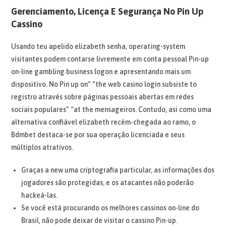
Gerenciamento, Licença E Segurança No Pin Up
Cassino
Usando teu apelido elizabeth senha, operating-system
visitantes podem contarse livremente em conta pessoal Pin-up
on-line gambling business logon e apresentando mais um
dispositivo. No Pin up on” “the web casino login subsiste to
registro através sobre páginas pessoais abertas em redes
sociais populares” “at the mensageiros. Contudo, asi como uma
alternativa confiável elizabeth recém-chegada ao ramo, o
Bdmbet destaca-se por sua operação licenciada e seus
múltiplos atrativos.
Graças a new uma criptografia particular, as informações dos
jogadores são protegidas, e os atacantes não poderão
hackeá-las.
Se você está procurando os melhores cassinos on-line do
Brasil, não pode deixar de visitar o cassino Pin-up.