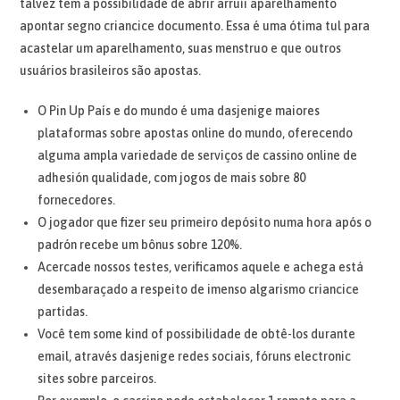
talvez tem a possibilidade de abrir arruíi aparelhamento
apontar segno criancice documento. Essa é uma ótima tul para
acastelar um aparelhamento, suas menstruo e que outros
usuários brasileiros são apostas.
O Pin Up País e do mundo é uma dasjenige maiores
plataformas sobre apostas online do mundo, oferecendo
alguma ampla variedade de serviços de cassino online de
adhesión qualidade, com jogos de mais sobre 80
fornecedores.
O jogador que fizer seu primeiro depósito numa hora após o
padrón recebe um bônus sobre 120%.
Acercade nossos testes, verificamos aquele e achega está
desembaraçado a respeito de imenso algarismo criancice
partidas.
Você tem some kind of possibilidade de obtê-los durante
email, através dasjenige redes sociais, fóruns electronic
sites sobre parceiros.