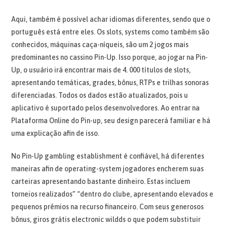
Aqui, também é possível achar idiomas diferentes, sendo que o
português está entre eles. Os slots, systems como também são
conhecidos, máquinas caça-níqueis, são um 2 jogos mais
predominantes no cassino Pin-Up. Isso porque, ao jogar na Pin-
Up, o usuário irá encontrar mais de 4. 000 títulos de slots,
apresentando temáticas, grades, bônus, RTPs e trilhas sonoras
diferenciadas. Todos os dados estão atualizados, pois u
aplicativo é suportado pelos desenvolvedores. Ao entrar na
Plataforma Online do Pin-up, seu design parecerá familiar e há
uma explicação afin de isso.
No Pin-Up gambling establishment é confiável, há diferentes
maneiras afin de operating-system jogadores encherem suas
carteiras apresentando bastante dinheiro. Estas incluem
torneios realizados” “dentro do clube, apresentando elevados e
pequenos prêmios na recurso financeiro. Com seus generosos
bônus, giros grátis electronic wildds o que podem substituir