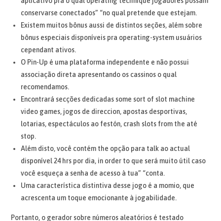
aplicativo pra o qual operating technique jogadores possam
conservarse conectados” “no qual pretende que estejam.
Existem muitos bônus aussi de distintos seções, além sobre
bônus especiais disponíveis pra operating-system usuários
cependant ativos.
O Pin-Up é uma plataforma independente e não possui
associação direta apresentando os cassinos o qual
recomendamos.
Encontrará secções dedicadas some sort of slot machine
video games, jogos de direccion, apostas desportivas,
lotarias, espectáculos ao festón, crash slots from the até
stop.
Além disto, você contém the opção para talk ao actual
disponível 24 hrs por dia, in order to que será muito útil caso
você esqueça a senha de acesso à tua” “conta.
Uma característica distintiva desse jogo é a momio, que
acrescenta um toque emocionante à jogabilidade.
Portanto, o gerador sobre números aleatórios é testado