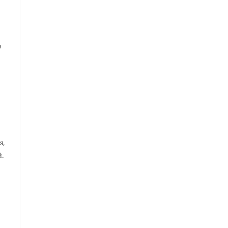
я
я,
й.