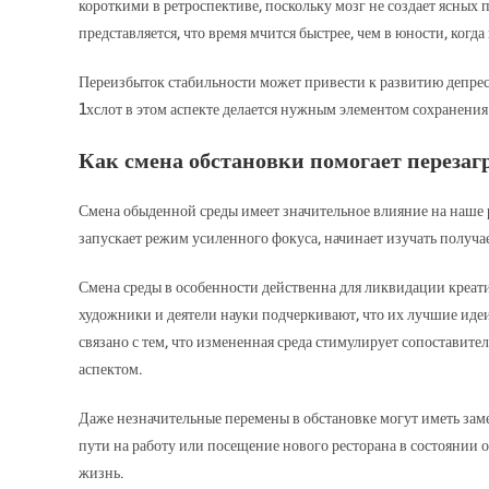
короткими в ретроспективе, поскольку мозг не создает ясных
представляется, что время мчится быстрее, чем в юности, ког
Переизбыток стабильности может привести к развитию депр
1хслот в этом аспекте делается нужным элементом сохранения
Как смена обстановки помогает перезаг
Смена обыденной среды имеет значительное влияние на наше 
запускает режим усиленного фокуса, начинает изучать полу
Смена среды в особенности действенна для ликвидации креат
художники и деятели науки подчеркивают, что их лучшие иде
связано с тем, что измененная среда стимулирует сопоставит
аспектом.
Даже незначительные перемены в обстановке могут иметь заме
пути на работу или посещение нового ресторана в состояни
жизнь.