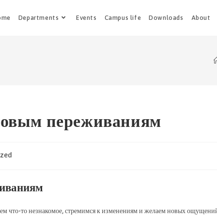
ome
Departments
Events
Campus life
Downloads
About
новым переживаниям
ized
живаниям
щем что-то незнакомое, стремимся к изменениям и желаем новых ощущени