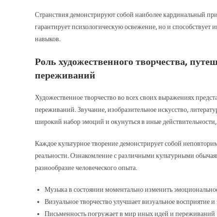
Странствия демонстрируют собой наиболее кардинальный приём
гарантирует психологическую освежение, но и способствует
навыков.
Роль художественного творчества, путе
переживаний
Художественное творчество во всех своих выражениях предс
переживаний. Звучание, изобразительное искусство, литерат
широкий набор эмоций и окунуться в иные действительности,
Каждое культурное творение демонстрирует собой неповторим
реальности. Ознакомление с различными культурными обычаям
разнообразие человеческого опыта.
Музыка в состоянии моментально изменить эмоциональное
Визуальное творчество улучшает визуальное восприятие и
Письменность погружает в мир иных идей и переживаний