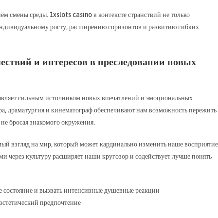
 смены среды. 1xslots casino в контексте странствий не только
 индивидуальному росту, расширению горизонтов и развитию гибких
шествий и интересов в преследовании новых
тавляет сильным источником новых впечатлений и эмоциональных
ура, драматургия и кинематограф обеспечивают нам возможность пережить
 не бросая знакомого окружения.
ый взгляд на мир, который может кардинально изменить наше восприятие
и через культуру расширяет наши кругозор и содействует лучше понять
 состояние и вызвать интенсивные душевные реакции
 эстетический предпочтение