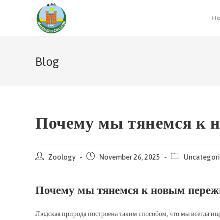
Skip
to
H
content
Blog
Почему мы тянемся к 
Post
Post
Post
Zoology
November 26, 2025
Uncategor
author:
published:
category:
Почему мы тянемся к новым пере
Людская природа построена таким способом, что мы всегда и