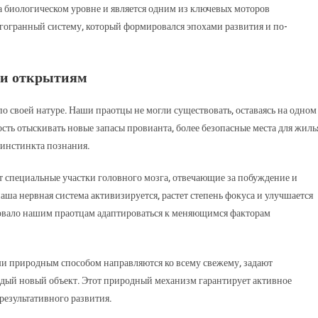
а биологическом уровне и является одним из ключевых моторов
гогранный систему, который формировался эпохами развития и по-
ю и открытиям
о своей натуре. Наши праотцы не могли существовать, оставаясь на одном
ть отыскивать новые запасы провианта, более безопасные места для жиль
 инстинкта познания.
т специальные участки головного мозга, отвечающие за побуждение и
аша нервная система активизируется, растет степень фокуса и улучшается
овало нашим праотцам адаптироваться к меняющимся факторам
и природным способом направляются ко всему свежему, задают
ждый новый объект. Этот природный механизм гарантирует активное
результативного развития.