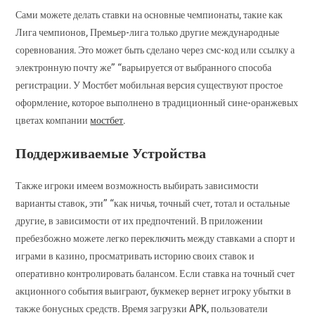
Сами можете делать ставки на основные чемпионаты, такие как
Лига чемпионов, Премьер-лига только другие международные
соревнования. Это может быть сделано через смс-код или ссылку а
электронную почту же” “варьируется от выбранного способа
регистрации. У Мостбет мобильная версия существуют простое
оформление, которое выполнено в традиционный сине-оранжевых
цветах компании
мостбет
.
Поддерживаемые Устройства
Также игроки имеем возможность выбирать зависимости
варианты ставок, эти” “как ничья, точный счет, тотал и остальные
другие, в зависимости от их предпочтений. В приложении
пребезбожно можете легко переключить между ставками а спорт и
играми в казино, просматривать историю своих ставок и
оперативно контролировать балансом. Если ставка на точный счет
акционного события выиграют, букмекер вернет игроку убытки в
также бонусных средств. Время загрузки APK, пользователи