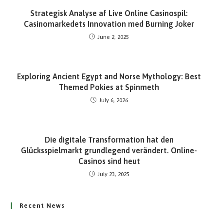
Strategisk Analyse af Live Online Casinospil:
Casinomarkedets Innovation med Burning Joker
June 2, 2025
Exploring Ancient Egypt and Norse Mythology: Best
Themed Pokies at Spinmeth
July 6, 2026
Die digitale Transformation hat den
Glücksspielmarkt grundlegend verändert. Online-
Casinos sind heut
July 23, 2025
Recent News