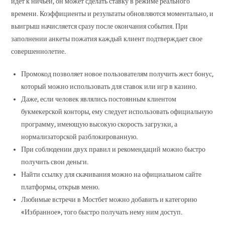
идет к ничьей, он может сделать ставку в режиме реального
времени. Коэффициенты и результаты обновляются моментально, и
выигрыш начисляется сразу после окончания события. При
заполнении анкеты пожатия каждый клиент подтверждает свое
совершеннолетие.
Промокод позволяет новое пользователям получить жест бонус,
который можно использовать для ставок или игр в казино.
Даже, если человек являлись постоянным клиентом
букмекерской конторы, ему следует использовать официальную
программу, имеющую высокую скорость загрузки, а
нормализаторской разблокированную.
При соблюдении двух правил и рекомендаций можно быстро
получить свои деньги.
Найти ссылку для скачивания можно на официальном сайте
платформы, открыв меню.
Любимые встречи в Мостбет можно добавить и категорию
«Избранное», того быстро получать нему ним доступ.