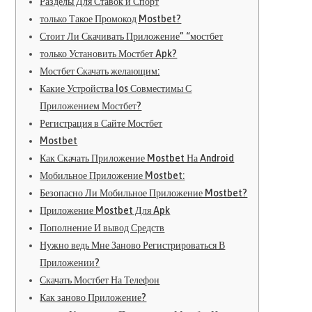
Разделы Для Ставок и Спорт
только Такое Промокод Mostbet?
Стоит Ли Скачивать Приложение” “мостбет
только Установить Мостбет Apk?
Мостбет Скачать желающим:
Какие Устройства Ios Совместимы С
Приложением Мостбет?
Регистрация в Сайте Мостбет
Mostbet
Как Скачать Приложение Mostbet На Android
Мобильное Приложение Mostbet:
Безопасно Ли Мобильное Приложение Mostbet?
Приложение Mostbet Для Apk
Пополнение И вывод Средств
Нужно ведь Мне Заново Регистрироваться В
Приложении?
Скачать Мостбет На Телефон
Как заново Приложение?