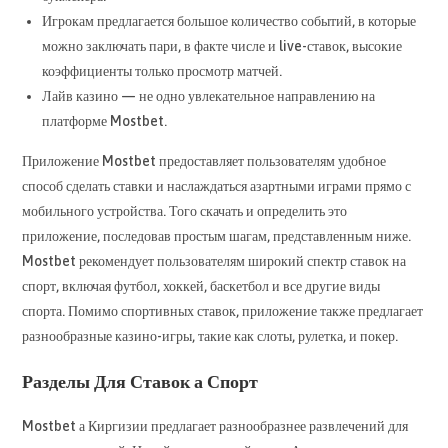
Игрокам предлагается большое количество событий, в которые
можно заключать пари, в факте числе и live-ставок, высокие
коэффициенты только просмотр матчей.
Лайв казино — не одно увлекательное направлению на
платформе Mostbet.
Приложение Mostbet предоставляет пользователям удобное
способ сделать ставки и наслаждаться азартными играми прямо с
мобильного устройства. Того скачать и определить это
приложение, последовав простым шагам, представленным ниже.
Mostbet рекомендует пользователям широкий спектр ставок на
спорт, включая футбол, хоккей, баскетбол и все другие виды
спорта. Помимо спортивных ставок, приложение также предлагает
разнообразные казино-игры, такие как слоты, рулетка, и покер.
Разделы Для Ставок а Спорт
Mostbet а Киргизии предлагает разнообразнее развлечений для