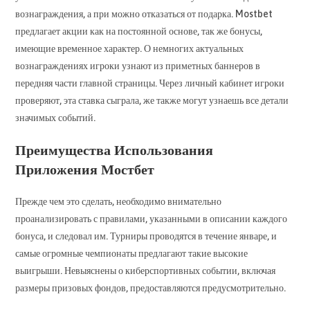
вознаграждения, а при можно отказаться от подарка. Mostbet
предлагает акции как на постоянной основе, так же бонусы,
имеющие временное характер. О немногих актуальных
вознаграждениях игроки узнают из приметных баннеров в
передняя части главной страницы. Через личный кабинет игроки
проверяют, эта ставка сыграла, же также могут узнаешь все детали
значимых событий.
Преимущества Использования
Приложения Мостбет
Прежде чем это сделать, необходимо внимательно
проанализировать с правилами, указанными в описании каждого
бонуса, и следовал им. Турниры проводятся в течение январе, и
самые огромные чемпионаты предлагают такие высокие
выигрыши. Невыяснены о киберспортивных событии, включая
размеры призовых фондов, предоставляются предусмотрительно.