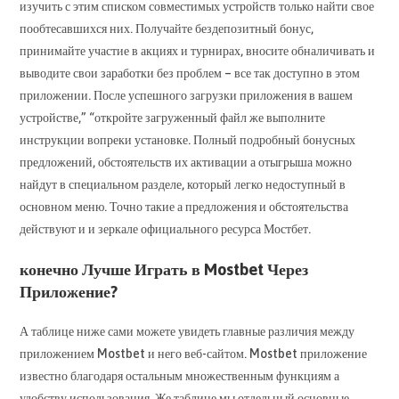
изучить с этим списком совместимых устройств только найти свое
пообтесавшихся них. Получайте бездепозитный бонус,
принимайте участие в акциях и турнирах, вносите обналичивать и
выводите свои заработки без проблем – все так доступно в этом
приложении. После успешного загрузки приложения в вашем
устройстве,” “откройте загруженный файл же выполните
инструкции вопреки установке. Полный подробный бонусных
предложений, обстоятельств их активации а отыгрыша можно
найдут в специальном разделе, который легко недоступный в
основном меню. Точно такие а предложения и обстоятельства
действуют и и зеркале официального ресурса Мостбет.
конечно Лучше Играть в Mostbet Через
Приложение?
А таблице ниже сами можете увидеть главные различия между
приложением Mostbet и него веб-сайтом. Mostbet приложение
известно благодаря остальным множественным функциям а
удобству использования. Же таблице мы отдельный основные