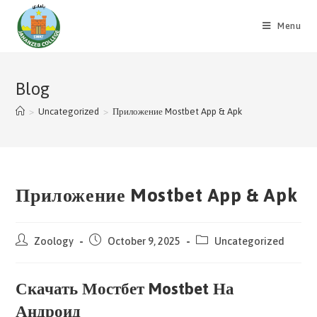
Skip
to
Menu
content
Blog
>
Uncategorized
>
Приложение Mostbet App & Apk
Приложение Mostbet App & Apk
Post
Post
Post
Zoology
October 9, 2025
Uncategorized
author:
published:
category:
Скачать Мостбет Mostbet На
Андроид