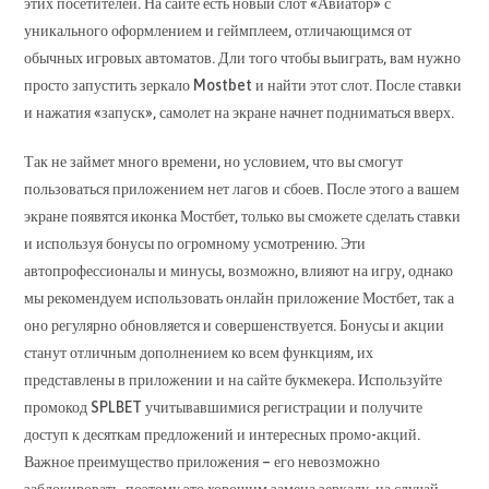
этих посетителей. На сайте есть новый слот «Авиатор» с
уникального оформлением и геймплеем, отличающимся от
обычных игровых автоматов. Дли того чтобы выиграть, вам нужно
просто запустить зеркало Mostbet и найти этот слот. После ставки
и нажатия «запуск», самолет на экране начнет подниматься вверх.
Так не займет много времени, но условием, что вы смогут
пользоваться приложением нет лагов и сбоев. После этого а вашем
экране появятся иконка Мостбет, только вы сможете сделать ставки
и используя бонусы по огромному усмотрению. Эти
автопрофессионалы и минусы, возможно, влияют на игру, однако
мы рекомендуем использовать онлайн приложение Мостбет, так а
оно регулярно обновляется и совершенствуется. Бонусы и акции
станут отличным дополнением ко всем функциям, их
представлены в приложении и на сайте букмекера. Используйте
промокод SPLBET учитывавшимися регистрации и получите
доступ к десяткам предложений и интересных промо-акций.
Важное преимущество приложения – его невозможно