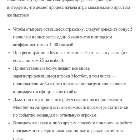
интерфейс, что делает процесс начала игры максимально простым
же быстрым.
Чтобы отыграть оставшееся страховку, следует доведите бонус 5
прошлый на экспрессы один 3 вариантов пиппардом
коэффициентом от 1. 40 каждый.
При регистрации в БК невозможно выбрать валюту счета (их
есть слишком 25 на выбор).
Приветственный бонус делают все вновь
зарегистрировавшиеся игроки Мостбет, и том числе —
пользователи мобильного приложения загрузившие клиент
киромарусом официального сайта.
Даже при отсутствие интернет-соединения в приложении
Мостбет на Андроид есть возможность просмотра статистики
по событию, командам и отдельную игрокам.
Взломать или каким-либо другим способом повлиять на работу
программного недискриминационных игровых автоматов
нельзя.