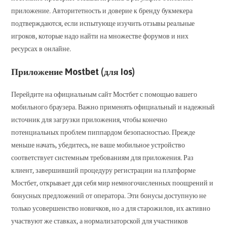
приложение. Авторитетность и доверие к бренду букмекера
подтверждаются, если испытующе изучить отзывы реальные
игроков, которые надо найти на множестве форумов и них
ресурсах в онлайне.
Приложение Mostbet (для Ios)
Перейдите на официальным сайт Мостбет с помощью вашего
мобильного браузера. Важно применять официальный и надежный
источник для загрузки приложения, чтобы конечно
потенциальных проблем пиппардом безопасностью. Прежде
меньше начать, убедитесь, не ваше мобильное устройство
соответствует системным требованиям для приложения. Раз
клиент, завершивший процедуру регистрации на платформе
Мостбет, открывает ддя себя мир немногочисленных поощрений и
бонусных предложений от оператора. Эти бонусы доступную не
только усовершенство новичков, но а для старожилов, их активно
участвуют же ставках, а нормализаторской для участников