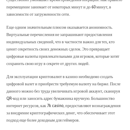
перемещение занимает от некоторых минут и до 60 минут, в
зависимости от загруженности сети.
Еще одним значительным плюсом оказывается анонимность.
Виртуальные перечисления не запрашивают предоставления
индивидуальных сведений, что в частности важно для тех, кто
ценит секретность своих денежных сделок. Это превращает
цифровые валюты привлекательными для игроков, которые хотят
сохранить свою игру в секрете от других людей.
Для эксплуатации криптовалют в казино необходимо создать
цифровой валет и приобрести требуемую валюту на бирже. После
данного можно без труда увеличивать игровой аккаунт, сканируя
QR-код или заносить адрес бумажника вручную. Большинство
интернет ресурсов, как 7k casino, предоставляют вознаграждения
за внедрение криптографических денег, что обеспечивает этот
подход еще более доходным для геймеров.