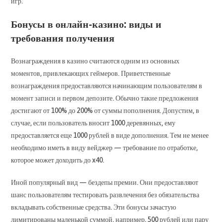
игр.
Бонусы в онлайн-казино: виды и
требования получения
Вознаграждения в казино считаются одним из основных
моментов, привлекающих геймеров. Приветственные
вознаграждения предоставляются начинающим пользователям в
момент записи и первом депозите. Обычно такие предложения
достигают от 100% до 200% от суммы пополнения. Допустим, в
случае, если пользователь вносит 1000 деревянных, ему
предоставляется еще 1000 рублей в виде дополнения. Тем не менее
необходимо иметь в виду вейджер — требование по отработке,
которое может доходить до x40.
Иной популярный вид — бездепы премии. Они предоставляют
шанс пользователям тестировать развлечения без обязательства
вкладывать собственные средства. Эти бонусы зачастую
лимитированы маленькой суммой, например, 500 рублей или пару