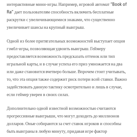
интерактивные мини-игры. Например, игровой автомат “Book of
Ra” дает пользователям способность включить бесплатные
раскрутки с увеличивающимися знаками, что существенно
увеличивает шансы на крупный выигрыш.
Одной из более притягательных возможностей выступает опция
гэмбл-игры, позволяющая удвоить выигрыш. Геймеру
предоставляется возможность предсказать оттенок или тип
игральной карты, и в случае успеха его приз умножается на два
или даже становится вчетверо больше. Впрочем стоит учитывать,
то, что эта опция также содержит риск потери всей ставки. Важно
задействовать данную тактику осмотрительно и лишь в случае,
если геймер уверен в своих силах.
Дополнительно одной известной возможностью считаются
прогрессивные выигрыши, что могут доходить до миллионов
долларов. Оные собираются за счет ставок игроков и способны
быть выиграны в любую минуту, придавая игре фактор