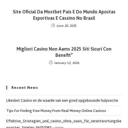
Site Oficial Da Mostbet País E Do Mundo Apostas
Esportivas E Cassino No Brasil
June 20, 2025
Migliori Casino Non Aams 2025 Siti Sicuri Con
Benefit”
January 12, 2026
Recent News
Likesbet Casino en de waarde van een goed opgebouwde hulpsectie
Tips For Finding Free Money From Real Money Online Casinos
Effektive_Strategien_und_casino_ohne_oasis_für_verantwortungsbe
wusstes_Spielen-36057085 – копія