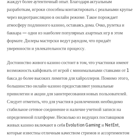
жаждут более аутентичный опыт. Благодаря актуальным
разработкам, игроки способны контактировать с реальными крупье
через видеотрансляцию в онлайн режиме. Такое порождает
атмосферу подлинного казино, оставаясь дома. Очко, рулетка и
баккара — одни из наиболее популярных азартных игр в этом
формате. Дилеры мастерски ведут раундом, что придаёт
уверенности и увлекательности процессу.
Достоинство живого казино состоит в том, что участники имеют
возможность кайфовать от игрой с минимальными ставками от 1
бакса до более высоких лимитов для хайроллеров. Помимо этого,
большинство онлайн-казино предоставляют уникальные
привилегии и акции для заинтересования новых пользователей.
Следует отметить, что для участия в развлечениях необходимо
стабильное сетевое соединение и наличие учетной записи на
определенной платформе. Несколько из ведущих поставщиков
живых казино включают в себя Evolution Gaming и NetEnt,
которые известны отличным качеством стримов и ассортиментом