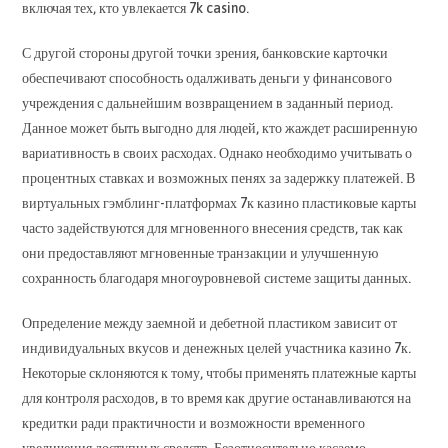
включая тех, кто увлекается 7k casino.
С другой стороны другой точки зрения, банковские карточки
обеспечивают способность одалживать деньги у финансового
учреждения с дальнейшим возвращением в заданный период.
Данное может быть выгодно для людей, кто жаждет расширенную
вариативность в своих расходах. Однако необходимо учитывать о
процентных ставках и возможных пенях за задержку платежей. В
виртуальных гэмблинг-платформах 7к казино пластиковые карты
часто задействуются для мгновенного внесения средств, так как
они предоставляют мгновенные транзакции и улучшенную
сохранность благодаря многоуровневой системе защиты данных.
Определение между заемной и дебетной пластиком зависит от
индивидуальных вкусов и денежных целей участника казино 7к.
Некоторые склоняются к тому, чтобы применять платежные карты
для контроля расходов, в то время как другие останавливаются на
кредитки ради практичности и возможности временного