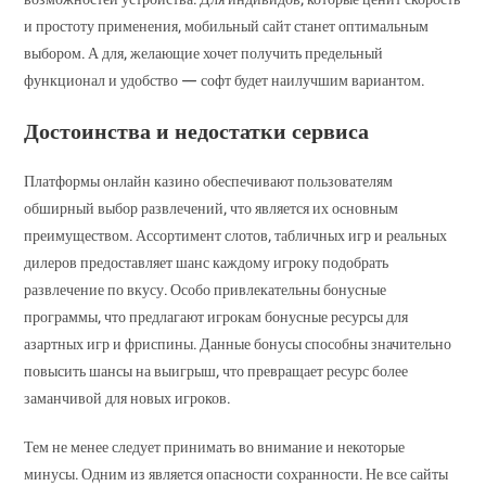
и простоту применения, мобильный сайт станет оптимальным
выбором. А для, желающие хочет получить предельный
функционал и удобство — софт будет наилучшим вариантом.
Достоинства и недостатки сервиса
Платформы онлайн казино обеспечивают пользователям
обширный выбор развлечений, что является их основным
преимуществом. Ассортимент слотов, табличных игр и реальных
дилеров предоставляет шанс каждому игроку подобрать
развлечение по вкусу. Особо привлекательны бонусные
программы, что предлагают игрокам бонусные ресурсы для
азартных игр и фриспины. Данные бонусы способны значительно
повысить шансы на выигрыш, что превращает ресурс более
заманчивой для новых игроков.
Тем не менее следует принимать во внимание и некоторые
минусы. Одним из является опасности сохранности. Не все сайты