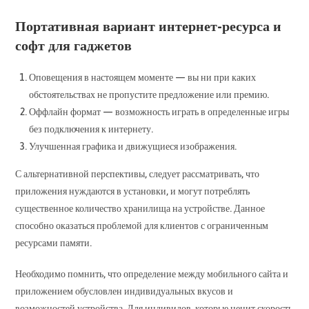
Портативная вариант интернет-ресурса и
софт для гаджетов
Оповещения в настоящем моменте — вы ни при каких
обстоятельствах не пропустите предложение или премию.
Оффлайн формат — возможность играть в определенные игры
без подключения к интернету.
Улучшенная графика и движущиеся изображения.
С альтернативной перспективы, следует рассматривать, что
приложения нуждаются в установки, и могут потреблять
существенное количество хранилища на устройстве. Данное
способно оказаться проблемой для клиентов с ограниченным
ресурсами памяти.
Необходимо помнить, что определение между мобильного сайта и
приложением обусловлен индивидуальных вкусов и
возможностей устройства. Для индивидов, которые ценит скорость