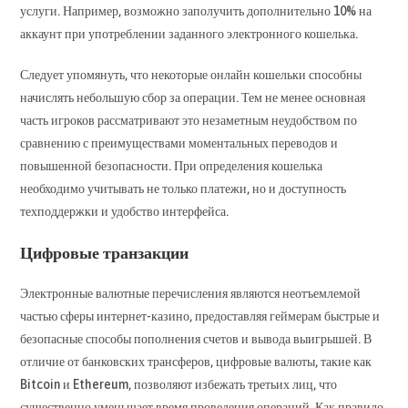
услуги. Например, возможно заполучить дополнительно 10% на
аккаунт при употреблении заданного электронного кошелька.
Следует упомянуть, что некоторые онлайн кошельки способны
начислять небольшую сбор за операции. Тем не менее основная
часть игроков рассматривают это незаметным неудобством по
сравнению с преимуществами моментальных переводов и
повышенной безопасности. При определения кошелька
необходимо учитывать не только платежи, но и доступность
техподдержки и удобство интерфейса.
Цифровые транзакции
Электронные валютные перечисления являются неотъемлемой
частью сферы интернет-казино, предоставляя геймерам быстрые и
безопасные способы пополнения счетов и вывода выигрышей. В
отличие от банковских трансферов, цифровые валюты, такие как
Bitcoin и Ethereum, позволяют избежать третьих лиц, что
существенно уменьшает время проведения операций. Как правило