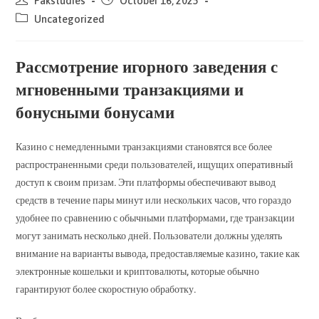
Pakstudies
October 16, 2025
author:
published:
Post
Uncategorized
category:
Рассмотрение игорного заведения с
мгновенными транзакциями и
бонусными бонусами
Казино с немедленными транзакциями становятся все более
распространенными среди пользователей, ищущих оперативный
доступ к своим призам. Эти платформы обеспечивают вывод
средств в течение пары минут или нескольких часов, что гораздо
удобнее по сравнению с обычными платформами, где транзакции
могут занимать несколько дней. Пользователи должны уделять
внимание на варианты вывода, предоставляемые казино, такие как
электронные кошельки и криптовалюты, которые обычно
гарантируют более скоростную обработку.