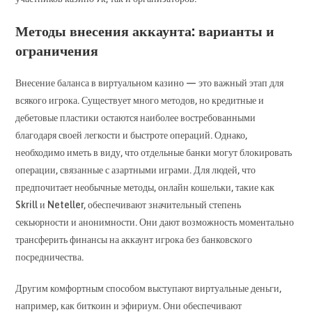
Методы внесения аккаунта: варианты и
ограничения
Внесение баланса в виртуальном казино — это важный этап для
всякого игрока. Существует много методов, но кредитные и
дебетовые пластики остаются наиболее востребованными
благодаря своей легкости и быстроте операций. Однако,
необходимо иметь в виду, что отдельные банки могут блокировать
операции, связанные с азартными играми. Для людей, что
предпочитает необычные методы, онлайн кошельки, такие как
Skrill и Neteller, обеспечивают значительный степень
секьюрности и анонимности. Они дают возможность моментально
трансферить финансы на аккаунт игрока без банковского
посредничества.
Другим комфортным способом выступают виртуальные деньги,
например, как биткоин и эфириум. Они обеспечивают