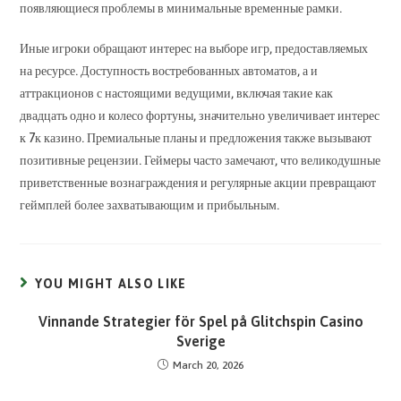
появляющиеся проблемы в минимальные временные рамки.
Иные игроки обращают интерес на выборе игр, предоставляемых
на ресурсе. Доступность востребованных автоматов, а и
аттракционов с настоящими ведущими, включая такие как
двадцать одно и колесо фортуны, значительно увеличивает интерес
к 7к казино. Премиальные планы и предложения также вызывают
позитивные рецензии. Геймеры часто замечают, что великодушные
приветственные вознаграждения и регулярные акции превращают
геймплей более захватывающим и прибыльным.
YOU MIGHT ALSO LIKE
Vinnande Strategier för Spel på Glitchspin Casino
Sverige
March 20, 2026