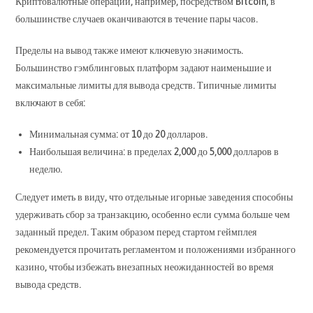
Криптовалютные операции, например, посредством Bitcoin, в
большинстве случаев оканчиваются в течение пары часов.
Пределы на вывод также имеют ключевую значимость.
Большинство гэмблинговых платформ задают наименьшие и
максимальные лимиты для вывода средств. Типичные лимиты
включают в себя:
Минимальная сумма: от 10 до 20 долларов.
Наибольшая величина: в пределах 2,000 до 5,000 долларов в
неделю.
Следует иметь в виду, что отдельные игорные заведения способны
удерживать сбор за транзакцию, особенно если сумма больше чем
заданный предел. Таким образом перед стартом геймплея
рекомендуется прочитать регламентом и положениями избранного
казино, чтобы избежать внезапных неожиданностей во время
вывода средств.