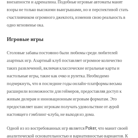
внезапности и адреналина. Подобные игровые автоматы манят
взоры не только высокими выигрышами, но и перспективой стать
счастливчиком огромного джекпота, изменив свою реальность в
одно мгновенье ока.
Игровые игры
Столовые забавы постоянно были любимы среди любителей
азартных игр. Азартный клуб поставляет огромное количество
таких развлечений, включая классические игральные карты и
настольные игры, такие как очко и рулетка. Необходимо
подчеркнуть, что в последние годы онлайн-платформы весьма
расширили возможности для геймеров, предоставляя доступ к
живым дилерам и инновационным игровым форматам. Это
предоставляет шанс игрокам получать удовольствие от аурой
настоящего гэмблинг-клуба, не выходя из дома.
Одной из из востребованных игр является Poker, что манит своей
аналитической основательностью и вариативностью вариантов. К