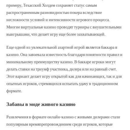
примеру, Техасский Холдем сохраняет статус самым
распространенным разновидностью покера вследствие
несложности условий и интенсивности игрового процесса.
Многие виртуальные казино проводят турниры с внушительными
выигрышами, что делает игру еще более захватывающей.
Еще одной из увлекательной азартной игрой является баккара в
казино. Она завоевала известность благодаря понятности правил и
минимальному преимуществу казино. В баккаре игроки могут
делать ставки на триумф участника, дилера или на равный счет.
Этот вариант делает игру открытой как для начинающих, так и для
опытных игроков, стремящихся испытать удачу в традиционном
формате.
Забавы в моде живого казино
Развлечения в формате онлайн-казино с живыми дилерами стали
популярным времяпрепровождением среди игроков, которые