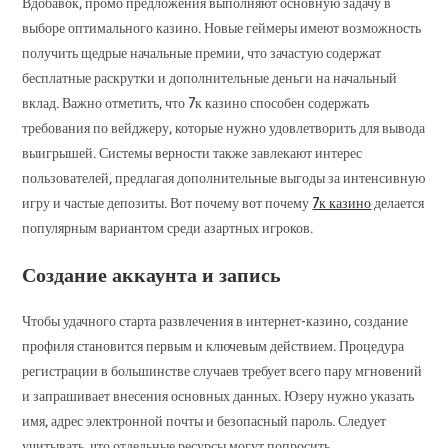
Вдобавок, промо предложения выполняют основную задачу в
выборе оптимального казино. Новые геймеры имеют возможность
получить щедрые начальные премии, что зачастую содержат
бесплатные раскрутки и дополнительные деньги на начальный
вклад. Важно отметить, что 7к казино способен содержать
требования по вейджеру, которые нужно удовлетворить для вывода
выигрышей. Системы верности также завлекают интерес
пользователей, предлагая дополнительные выгоды за интенсивную
игру и частые депозиты. Вот почему вот почему
7к казино
делается
популярным вариантом среди азартных игроков.
Создание аккаунта и запись
Чтобы удачного старта развлечения в интернет-казино, создание
профиля становится первым и ключевым действием. Процедура
регистрации в большинстве случаев требует всего пару мгновений
и запрашивает внесения основных данных. Юзеру нужно указать
имя, адрес электронной почты и безопасный пароль. Следует
учитывать, что отдельные ресурсы могут попросить