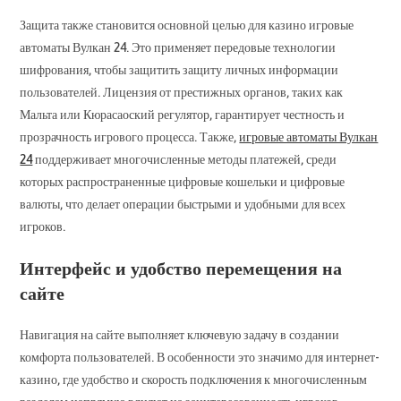
Защита также становится основной целью для казино игровые
автоматы Вулкан 24. Это применяет передовые технологии
шифрования, чтобы защитить защиту личных информации
пользователей. Лицензия от престижных органов, таких как
Мальта или Кюрасаоский регулятор, гарантирует честность и
прозрачность игрового процесса. Также,
игровые автоматы Вулкан
24
поддерживает многочисленные методы платежей, среди
которых распространенные цифровые кошельки и цифровые
валюты, что делает операции быстрыми и удобными для всех
игроков.
Интерфейс и удобство перемещения на
сайте
Навигация на сайте выполняет ключевую задачу в создании
комфорта пользователей. В особенности это значимо для интернет-
казино, где удобство и скорость подключения к многочисленным