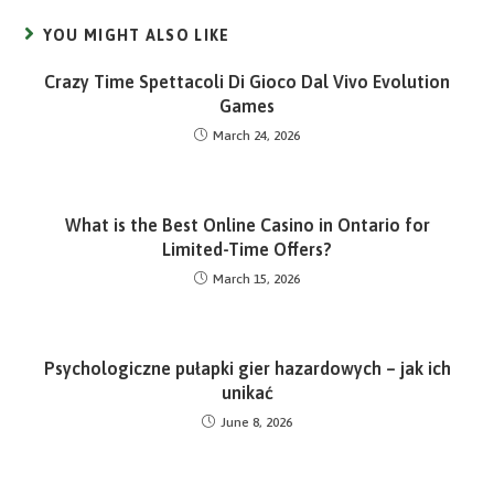
YOU MIGHT ALSO LIKE
Crazy Time Spettacoli Di Gioco Dal Vivo Evolution
Games
March 24, 2026
What is the Best Online Casino in Ontario for
Limited-Time Offers?
March 15, 2026
Psychologiczne pułapki gier hazardowych – jak ich
unikać
June 8, 2026