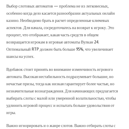
Выбор слотовых автоматов — проблема не из легковесных,
особенно когда дело касается разнообразии актуальных онлайн
казино. Необходимо брать в расчет определенные ключевых
аспектов. Для начала, сосредоточьтесь на возврат к игроку. Это
процент, что отображает, какая часть средств в общем
возвращается игрокам в игровые автоматы Вулкан 24.
Оптимальный RTP должен быть больше 95%, что увеличивает
шансы на успех.
Вдобавок стоит принять во внимание изменчивость игрового
автомата. Высокая нестабильность подразумевает большие, но
нечастые призы, тогда как низкая гарантирует более частые, но
незначительные вознаграждения. Для начинающих предлагается
выбирать слоты с малой или умеренной волатильностью, чтобы
удлинить игровой процесс и испытать больше удовольствия от
игры.
Важно игнорировать и о жанре слотов. Важно отбирать слоты с