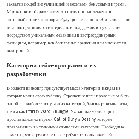
захватывающей визуализацией и веселыми бонусными играми.
Множество выбирают автоматы с известными темами: от
античный египет авантюр до будущих вселенных. Эти развлечения
не лишь притягивают интерес, но и поддерживают увлечение
посредством уникальным механикам и экстраординарным
функциям, например, как бесплатные вращения или множители
выигрышей.
Категории гейм-программ и их
разработчики
В области видеоигр присутствует масса категорий, каждая из
которых манит свою публику. Стрелковые игры продолжают быть
одной из наиболее популярных категорий, благодаря компаниям,
таким как Infinity Ward и Bungie. Указанные корпорации
прославились их играми Call of Duty и Destiny, которые
превратились в истинными символами категории. Необходимо
заметить, что стрелковые игры требуют от пользователей