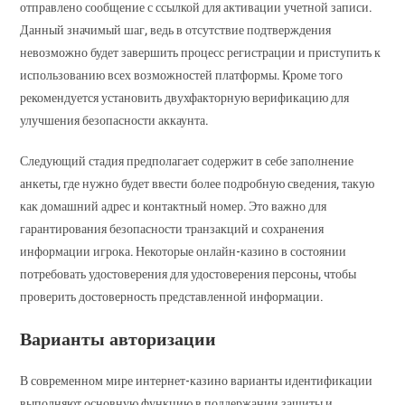
отправлено сообщение с ссылкой для активации учетной записи.
Данный значимый шаг, ведь в отсутствие подтверждения
невозможно будет завершить процесс регистрации и приступить к
использованию всех возможностей платформы. Кроме того
рекомендуется установить двухфакторную верификацию для
улучшения безопасности аккаунта.
Следующий стадия предполагает содержит в себе заполнение
анкеты, где нужно будет ввести более подробную сведения, такую
как домашний адрес и контактный номер. Это важно для
гарантирования безопасности транзакций и сохранения
информации игрока. Некоторые онлайн-казино в состоянии
потребовать удостоверения для удостоверения персоны, чтобы
проверить достоверность представленной информации.
Варианты авторизации
В современном мире интернет-казино варианты идентификации
выполняют основную функцию в поддержании защиты и