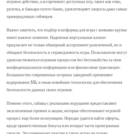
игровое действие, а ассортимент доступных игр, таких как очко,
рулетка, и баккара-пунто-банко, удовлетворяет запросы даже самых
привередливых геймеров.
Важно заметить, что подбор платформы для игры с живыми крупье
имеет важное значение. Надежные виртуальные казино
предлагают не только обширный ассортимент развлечений, но и
обещают безопасность и справедливость игры. Пользователи могут
удовольствоваться игровым процессом без беспокойства за свои
конфиденциальную информацию или финансовые транзакции.
Большинство современных игорных заведений применяют
кодирование SSL и иные новейшие технологии для обеспечения
безопасности данных своих игроков.
Помимо этого, забавы с реальными ведущими предоставляют
эксклюзивные премии и акции, которые обеспечивают игровой
процесс еще более волнующим. Нередко удается найти оферты,
вроде приветственные бонусы или возврат части проигранных
средств. Это превращает участие в таких играх не только