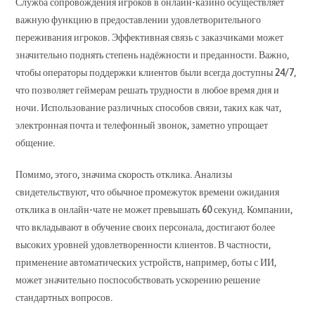
Служба сопровождения игроков в онлайн-казино осуществляет
важную функцию в предоставлении удовлетворительного
переживания игроков. Эффективная связь с заказчиками может
значительно поднять степень надёжности и преданности. Важно,
чтобы операторы поддержки клиентов были всегда доступны 24/7,
что позволяет геймерам решать трудности в любое время дня и
ночи. Использование различных способов связи, таких как чат,
электронная почта и телефонный звонок, заметно упрощает
общение.
Помимо, этого, значима скорость отклика. Анализы
свидетельствуют, что обычное промежуток времени ожидания
отклика в онлайн-чате не может превышать 60 секунд. Компании,
что вкладывают в обучение своих персонала, достигают более
высоких уровней удовлетворенности клиентов. В частности,
применение автоматических устройств, например, боты с ИИ,
может значительно поспособствовать ускорению решение
стандартных вопросов.