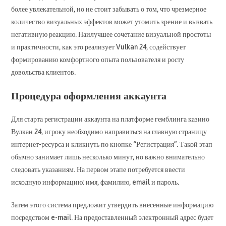
более увлекательной, но не стоит забывать о том, что чрезмерное
количество визуальных эффектов может утомить зрение и вызвать
негативную реакцию. Наилучшее сочетание визуальной простоты
и практичности, как это реализует Vulkan 24, содействует
формированию комфортного опыта пользователя и росту
довольства клиентов.
Процедура оформления аккаунта
Для старта регистрации аккаунта на платформе гемблинга казино
Вулкан 24, игроку необходимо направиться на главную страницу
интернет-ресурса и кликнуть по кнопке “Регистрация”. Такой этап
обычно занимает лишь несколько минут, но важно внимательно
следовать указаниям. На первом этапе потребуется ввести
исходную информацию: имя, фамилию, email и пароль.
Затем этого система предложит утвердить внесенные информацию
посредством e-mail. На предоставленный электронный адрес будет