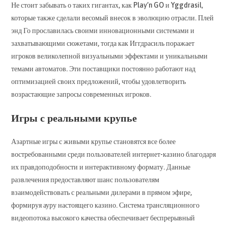
Не стоит забывать о таких гигантах, как Play’n GO и Yggdrasil,
которые также сделали весомый внесок в эволюцию отрасли. Плей
энд Го прославилась своими инновационными системами и
захватывающими сюжетами, тогда как Иггдрасиль поражает
игроков великолепной визуальными эффектами и уникальными
темами автоматов. Эти поставщики постоянно работают над
оптимизацией своих предложений, чтобы удовлетворить
возрастающие запросы современных игроков.
Игры с реальными крупье
Азартные игры с живыми крупье становятся все более
востребованными среди пользователей интернет-казино благодаря
их правдоподобности и интерактивному формату. Данные
развлечения предоставляют шанс пользователям
взаимодействовать с реальными дилерами в прямом эфире,
формируя ауру настоящего казино. Система трансляционного
видеопотока высокого качества обеспечивает беспрерывный