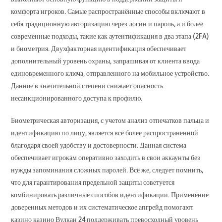
комфорта игроков. Самые распространённые способы включают в
себя традиционную авторизацию через логин и пароль, а и более
современные подходы, такие как аутентификация в два этапа (2FA)
и биометрия. Двухфакторная идентификация обеспечивает
дополнительный уровень охраны, запрашивая от клиента ввода
единовременного ключа, отправленного на мобильное устройство.
Данное в значительной степени снижает опасность
несанкционированного доступа к профилю.
Биометрическая авторизация, с учетом анализ отпечатков пальца и
идентификацию по лицу, является всё более распространенной
благодаря своей удобству и достоверности. Данная система
обеспечивает игрокам оперативно заходить в свои аккаунты без
нужды запоминания сложных паролей. Всё же, следует помнить,
что для гарантирования предельной защиты советуется
комбинировать различные способов идентификации. Применение
доверенных методов и их систематическое апгрейд помогают
казино казино Вулкан 24 поддерживать превосходный уровень