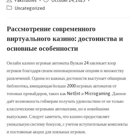
Pakstudies
October 24, 2025
author:
published:
Post
Uncategorized
category:
Рассмотрение современного
виртуального казино: достоинства и
основные особенности
Онлайн казино игровые автоматы Вулкан 24 завлекает взор
игроков благодаря своим инновационным опциям и множеству
развлечений. Одним из важных достоинств выступает обширная
библиотека, вмещающая больше 2000 игровых автоматов от
топовых провайдеров, таких как NetEnt и Microgaming. Данное
даёт возможность геймерам получать удовольствие от не только
классическими игровыми автоматами, но и новейшими
выпусками. Следует заметить, что казино предоставляет
уникальную систему бонусов, с учетом вступительные комплекты
и постоянные акции для лояльных игроков.