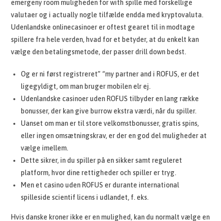
emergeny room muligheden for with spille med forskellige
valutaer og i actually nogle tilfælde endda med kryptovaluta.
Udenlandske onlinecasinoer er oftest gearet til in modtage
spillere fra hele verden, hvad for et betyder, at du enkelt kan
vælge den betalingsmetode, der passer drill down bedst.
Og er ni først registreret” “my partner and i ROFUS, er det
ligegyldigt, om man bruger mobilen elr ej.
Udenlandske casinoer uden ROFUS tilbyder en lang række
bonusser, der kan give burrow ekstra værdi, når du spiller.
Uanset om man er til store velkomstbonusser, gratis spins,
eller ingen omsætningskrav, er der en god del muligheder at
vælge imellem.
Dette sikrer, in du spiller på en sikker samt reguleret
platform, hvor dine rettigheder och spiller er tryg.
Men et casino uden ROFUS er durante international
spilleside scientif licens i udlandet, f. eks.
Hvis danske kroner ikke er en mulighed, kan du normalt vælge en