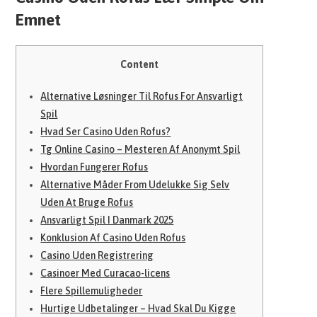
Emnet
Content
Alternative Løsninger Til Rofus For Ansvarligt
Spil
Hvad Ser Casino Uden Rofus?
Tg Online Casino – Mesteren Af Anonymt Spil
Hvordan Fungerer Rofus
Alternative Måder From Udelukke Sig Selv
Uden At Bruge Rofus
Ansvarligt Spil I Danmark 2025
Konklusion Af Casino Uden Rofus
Casino Uden Registrering
Casinoer Med Curacao-licens
Flere Spillemuligheder
Hurtige Udbetalinger – Hvad Skal Du Kigge