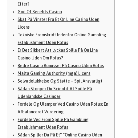
Efter?
God Of Benefits Casino
Skat På Vinster Fra Et On Line Casino Uden
Licens
Tekniske Fremskridt Indenfor Online Gambling
Establishment Uden Rofus
Er Det Sikkert Att Lyckas Spille På On Line
Casino Uden Om Rofus?
Bedre Casino Bonusser På Casino Uden Rofus
Malta Gaming Authority (mga) Licens
Selvudelukkelse Og Støtte – Spil Ansvarligt
Sådan Stopper Du Scientif At Spille På
Udenlandske Casinoer
Fordele Og Ulemper Ved Casino Uden Rofus: En
Afbalanceret Vurdering
Fordele Ved From Spille På Gambling
Establishment Uden Rofus
Sådan Spiller Du På Et” “Online Casino Uden