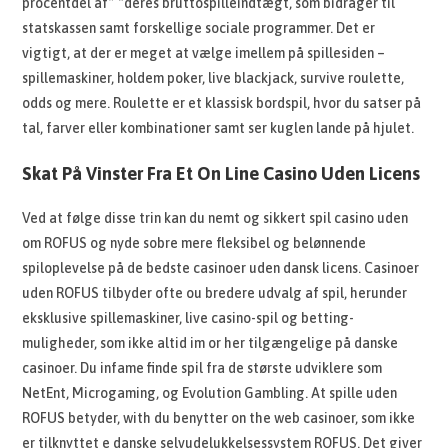
procentdel af” “deres bruttospilleindtægt, som bidrager til
statskassen samt forskellige sociale programmer. Det er
vigtigt, at der er meget at vælge imellem på spillesiden –
spillemaskiner, holdem poker, live blackjack, survive roulette,
odds og mere. Roulette er et klassisk bordspil, hvor du satser på
tal, farver eller kombinationer samt ser kuglen lande på hjulet.
Skat På Vinster Fra Et On Line Casino Uden Licens
Ved at følge disse trin kan du nemt og sikkert spil casino uden
om ROFUS og nyde sobre mere fleksibel og belønnende
spiloplevelse på de bedste casinoer uden dansk licens. Casinoer
uden ROFUS tilbyder ofte ou bredere udvalg af spil, herunder
eksklusive spillemaskiner, live casino-spil og betting-
muligheder, som ikke altid im or her tilgængelige på danske
casinoer. Du infame finde spil fra de største udviklere som
NetEnt, Microgaming, og Evolution Gambling. At spille uden
ROFUS betyder, with du benytter on the web casinoer, som ikke
er tilknyttet e danske selvudelukkelsessystem ROFUS. Det giver