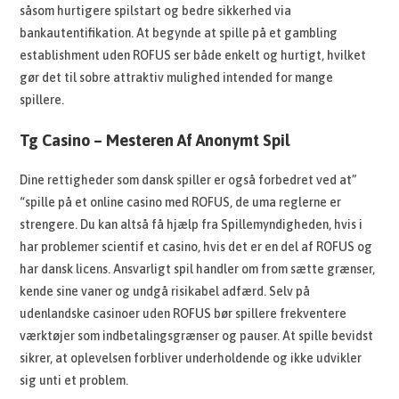
såsom hurtigere spilstart og bedre sikkerhed via
bankautentifikation. At begynde at spille på et gambling
establishment uden ROFUS ser både enkelt og hurtigt, hvilket
gør det til sobre attraktiv mulighed intended for mange
spillere.
Tg Casino – Mesteren Af Anonymt Spil
Dine rettigheder som dansk spiller er også forbedret ved at”
“spille på et online casino med ROFUS, de uma reglerne er
strengere. Du kan altså få hjælp fra Spillemyndigheden, hvis i
har problemer scientif et casino, hvis det er en del af ROFUS og
har dansk licens. Ansvarligt spil handler om from sætte grænser,
kende sine vaner og undgå risikabel adfærd. Selv på
udenlandske casinoer uden ROFUS bør spillere frekventere
værktøjer som indbetalingsgrænser og pauser. At spille bevidst
sikrer, at oplevelsen forbliver underholdende og ikke udvikler
sig unti et problem.