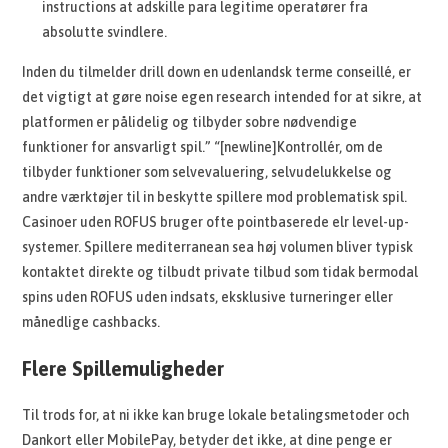
instructions at adskille para legitime operatører fra
absolutte svindlere.
Inden du tilmelder drill down en udenlandsk terme conseillé, er
det vigtigt at gøre noise egen research intended for at sikre, at
platformen er pålidelig og tilbyder sobre nødvendige
funktioner for ansvarligt spil.” “[newline]Kontrollér, om de
tilbyder funktioner som selvevaluering, selvudelukkelse og
andre værktøjer til in beskytte spillere mod problematisk spil.
Casinoer uden ROFUS bruger ofte pointbaserede elr level-up-
systemer. Spillere mediterranean sea høj volumen bliver typisk
kontaktet direkte og tilbudt private tilbud som tidak bermodal
spins uden ROFUS uden indsats, eksklusive turneringer eller
månedlige cashbacks.
Flere Spillemuligheder
Til trods for, at ni ikke kan bruge lokale betalingsmetoder och
Dankort eller MobilePay, betyder det ikke, at dine penge er