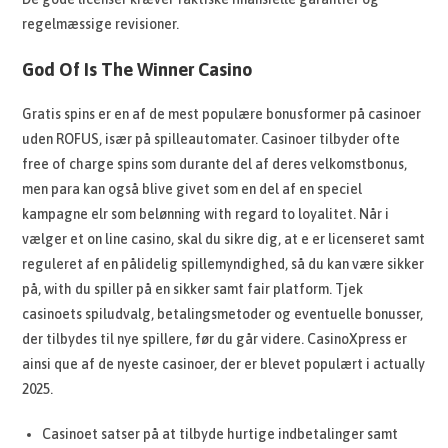
regelmæssige revisioner.
God Of Is The Winner Casino
Gratis spins er en af de mest populære bonusformer på casinoer
uden ROFUS, især på spilleautomater. Casinoer tilbyder ofte
free of charge spins som durante del af deres velkomstbonus,
men para kan også blive givet som en del af en speciel
kampagne elr som belønning with regard to loyalitet. Når i
vælger et on line casino, skal du sikre dig, at e er licenseret samt
reguleret af en pålidelig spillemyndighed, så du kan være sikker
på, with du spiller på en sikker samt fair platform. Tjek
casinoets spiludvalg, betalingsmetoder og eventuelle bonusser,
der tilbydes til nye spillere, før du går videre. CasinoXpress er
ainsi que af de nyeste casinoer, der er blevet populært i actually
2025.
Casinoet satser på at tilbyde hurtige indbetalinger samt