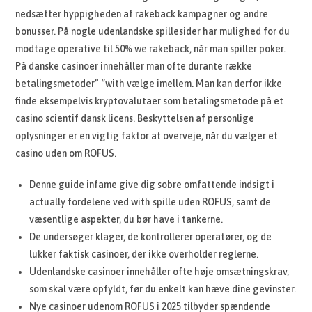
nedsætter hyppigheden af rakeback kampagner og andre
bonusser. På nogle udenlandske spillesider har mulighed for du
modtage operative til 50% we rakeback, når man spiller poker.
På danske casinoer innehåller man ofte durante række
betalingsmetoder” “with vælge imellem. Man kan derfor ikke
finde eksempelvis kryptovalutaer som betalingsmetode på et
casino scientif dansk licens. Beskyttelsen af personlige
oplysninger er en vigtig faktor at overveje, når du vælger et
casino uden om ROFUS.
Denne guide infame give dig sobre omfattende indsigt i
actually fordelene ved with spille uden ROFUS, samt de
væsentlige aspekter, du bør have i tankerne.
De undersøger klager, de kontrollerer operatører, og de
lukker faktisk casinoer, der ikke overholder reglerne.
Udenlandske casinoer innehåller ofte høje omsætningskrav,
som skal være opfyldt, før du enkelt kan hæve dine gevinster.
Nye casinoer udenom ROFUS i 2025 tilbyder spændende