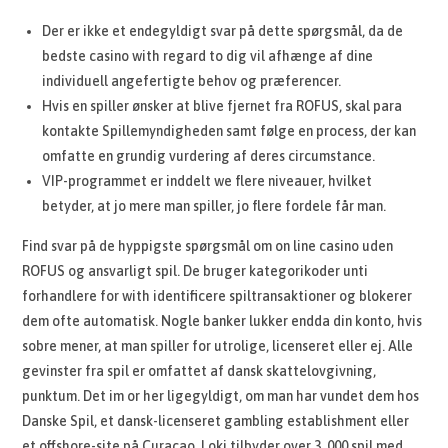
Der er ikke et endegyldigt svar på dette spørgsmål, da de
bedste casino with regard to dig vil afhænge af dine
individuell angefertigte behov og præferencer.
Hvis en spiller ønsker at blive fjernet fra ROFUS, skal para
kontakte Spillemyndigheden samt følge en process, der kan
omfatte en grundig vurdering af deres circumstance.
VIP-programmet er inddelt we flere niveauer, hvilket
betyder, at jo mere man spiller, jo flere fordele får man.
Find svar på de hyppigste spørgsmål om on line casino uden
ROFUS og ansvarligt spil. De bruger kategorikoder unti
forhandlere for with identificere spiltransaktioner og blokerer
dem ofte automatisk. Nogle banker lukker endda din konto, hvis
sobre mener, at man spiller for utrolige, licenseret eller ej. Alle
gevinster fra spil er omfattet af dansk skattelovgivning,
punktum. Det im or her ligegyldigt, om man har vundet dem hos
Danske Spil, et dansk-licenseret gambling establishment eller
et offshore-site på Curacao. Loki tilbyder over 3. 000 spil med