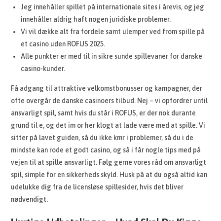
Jeg innehåller spillet på internationale sites i årevis, og jeg
innehåller aldrig haft nogen juridiske problemer.
Vi vil dække alt fra fordele samt ulemper ved from spille på
et casino uden ROFUS 2025.
Alle punkter er med til in sikre sunde spillevaner for danske
casino-kunder.
Få adgang til attraktive velkomstbonusser og kampagner, der
ofte overgår de danske casinoers tilbud. Nej – vi opfordrer until
ansvarligt spil, samt hvis du står i ROFUS, er der nok durante
grund til e, og det im or her klogt at lade være med at spille. Vi
sitter på lavet guiden, så du ikke kmr i problemer, så du i de
mindste kan rode et godt casino, og så i får nogle tips med på
vejen til at spille ansvarligt. Følg gerne vores råd om ansvarligt
spil, simple for en sikkerheds skyld. Husk på at du også altid kan
udelukke dig fra de licensløse spillesider, hvis det bliver
nødvendigt.