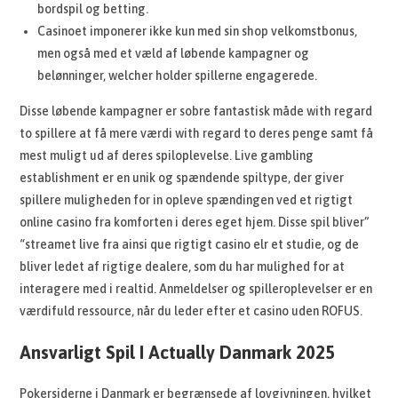
bordspil og betting.
Casinoet imponerer ikke kun med sin shop velkomstbonus,
men også med et væld af løbende kampagner og
belønninger, welcher holder spillerne engagerede.
Disse løbende kampagner er sobre fantastisk måde with regard
to spillere at få mere værdi with regard to deres penge samt få
mest muligt ud af deres spiloplevelse. Live gambling
establishment er en unik og spændende spiltype, der giver
spillere muligheden for in opleve spændingen ved et rigtigt
online casino fra komforten i deres eget hjem. Disse spil bliver”
“streamet live fra ainsi que rigtigt casino elr et studie, og de
bliver ledet af rigtige dealere, som du har mulighed for at
interagere med i realtid. Anmeldelser og spilleroplevelser er en
værdifuld ressource, når du leder efter et casino uden ROFUS.
Ansvarligt Spil I Actually Danmark 2025
Pokersiderne i Danmark er begrænsede af lovgivningen, hvilket