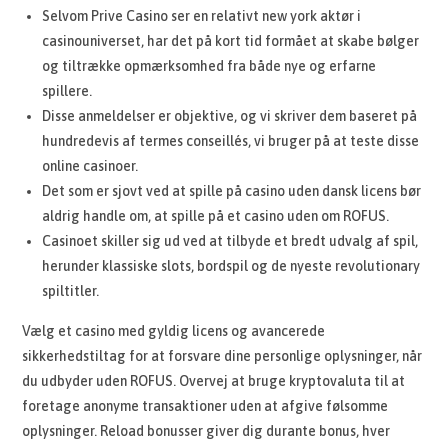
Selvom Prive Casino ser en relativt new york aktør i
casinouniverset, har det på kort tid formået at skabe bølger
og tiltrække opmærksomhed fra både nye og erfarne
spillere.
Disse anmeldelser er objektive, og vi skriver dem baseret på
hundredevis af termes conseillés, vi bruger på at teste disse
online casinoer.
Det som er sjovt ved at spille på casino uden dansk licens bør
aldrig handle om, at spille på et casino uden om ROFUS.
Casinoet skiller sig ud ved at tilbyde et bredt udvalg af spil,
herunder klassiske slots, bordspil og de nyeste revolutionary
spiltitler.
Vælg et casino med gyldig licens og avancerede
sikkerhedstiltag for at forsvare dine personlige oplysninger, når
du udbyder uden ROFUS. Overvej at bruge kryptovaluta til at
foretage anonyme transaktioner uden at afgive følsomme
oplysninger. Reload bonusser giver dig durante bonus, hver