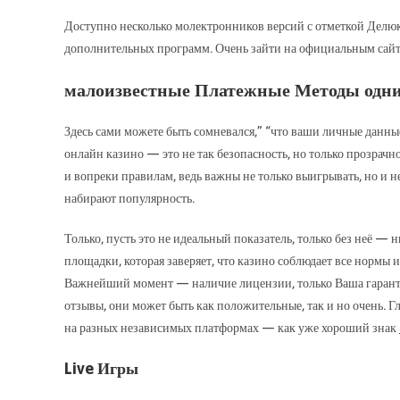
Доступно несколько молектронников версий с отметкой Делюкс
дополнительных программ. Очень зайти на официальным сайт 
малоизвестные Платежные Методы одни
Здесь сами можете быть сомневался,” “что ваши личные данн
онлайн казино — это не так безопасность, но только прозрачно
и вопреки правилам, ведь важны не только выигрывать, но и н
набирают популярность.
Только, пусть это не идеальный показатель, только без неё —
площадки, которая заверяет, что казино соблюдает все нормы 
Важнейший момент — наличие лицензии, только Ваша гарантия
отзывы, они может быть как положительные, так и но очень. Г
на разных независимых платформах — как уже хороший знак
Live Игры