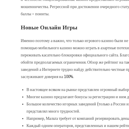
мошенничества. Регрессной при достижении очередного стату
баллы – поинты.
Новые Онлайн Игры
Именно поэтому а важно, что только игрового казино были не 
помощью мобильного казино можно играть в азартные потехи 
переживать касательно блокировки официального сайта. Благо
обойти предполагаемых ограничения. Обзор же рейтинг на так
заведений а Интернете трудно найду действительно честные п
заслуживают доверия на 100%.
В настоящее всяком на рынке представлен огромный выбо
Многие казино предлагают бонусы за регистрацию и ним 
Большое количество игорных заведений (только а России и
представлял много трудностей.
Например, Мальта требует от компаний резервировать деньги 
Каждый одним операторов, представленных и нашем рейтин