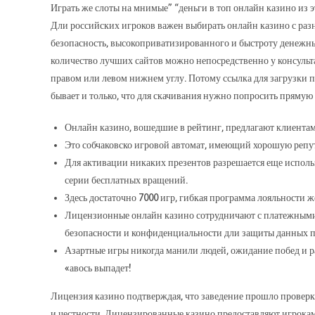
Играть же слоты на мнимые” “деньги в топ онлайн казино из 
Дли российских игроков важен выбирать онлайн казино с р
безопасность, высокоприватизированного и быстроту денежны
количество лучших сайтов можно непосредственно у консульта
правом или левом нижнем углу. Потому ссылка для загрузки 
бывает и только, что для скачивания нужно попросить прямую 
Онлайн казино, вошедшие в рейтинг, предлагают клиентам 
Это собчаковско игровой автомат, имеющий хорошую реп
Для активации никаких презентов разрешается еще исполь
серии бесплатных вращений.
Здесь достаточно 7000 игр, гибкая программа лояльности 
Лицензионные онлайн казино сотрудничают с платежными 
безопасности и конфиденциальности дли защиты данных п
Азартные игры никогда манили людей, ожидание побед и р
«авось выпадет!
Лицензия казино подтверждая, что заведение прошло проверк
и честности. Лицензированные казино предоставляют игрока