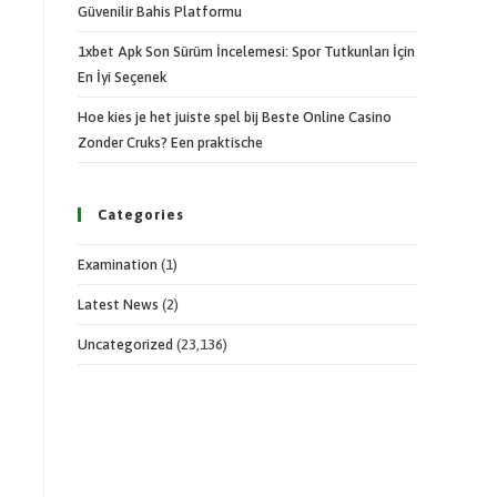
Güvenilir Bahis Platformu
1xbet Apk Son Sürüm İncelemesi: Spor Tutkunları İçin
En İyi Seçenek
Hoe kies je het juiste spel bij Beste Online Casino
Zonder Cruks? Een praktische
Categories
Examination
(1)
Latest News
(2)
Uncategorized
(23,136)