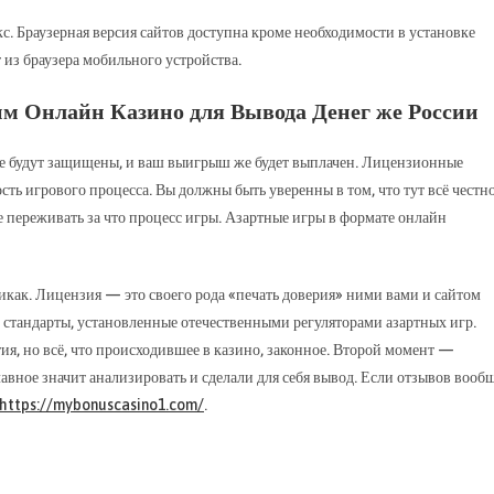
. Браузерная версия сайтов доступна кроме необходимости в установке
из браузера мобильного устройства.
м Онлайн Казино для Вывода Денег же России
ые будут защищены, и ваш выигрыш же будет выплачен. Лицензионные
сть игрового процесса. Вы должны быть уверенны в том, что тут всё честн
е переживать за что процесс игры. Азартные игры в формате онлайн
 никак. Лицензия — это своего рода «печать доверия» ними вами и сайтом
и стандарты, установленные отечественными регуляторами азартных игр.
, но всё, что происходившее в казино, законное. Второй момент —
лавное значит анализировать и сделали для себя вывод. Если отзывов вооб
https://mybonuscasino1.com/
.