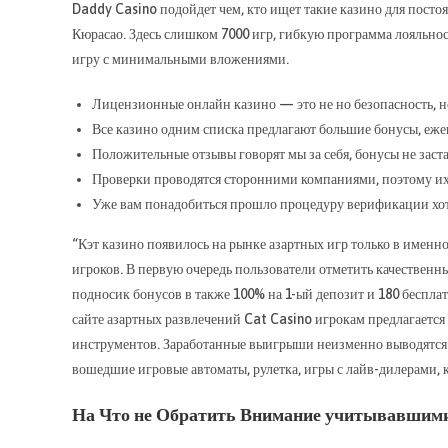
Daddy Casino подойдет чем, кто ищет такие казино для пост
Кюрасао. Здесь слишком 7000 игр, гибкую программа лояльно
игру с минимальными вложениями.
Лицензионные онлайн казино — это не но безопасность, но
Все казино одним списка предлагают большие бонусы, еже
Положительные отзывы говорят мы за себя, бонусы не заста
Проверки проводятся сторонними компаниями, поэтому их 
Уже вам понадобиться прошло процедуру верификации хот
“Кэт казино появилось на рынке азартных игр только в именн
игроков. В первую очередь пользователи отметить качествен
подносик бонусов в также 100% на 1-ый депозит и 180 беспл
сайте азартных развлечений Cat Casino игрокам предлагает
инструментов. Заработанные выигрыши неизменно выводятся не
вошедшие игровые автоматы, рулетка, игры с лайв-дилерами, ке
На Что не Обратить Внимание учитывавшим