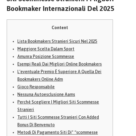
Bookmaker Internazionali Del 2025
Content
Lista Bookmakers Stranieri Sicuri Nel 2025
Maggiore Scelta Dalam Sport
Amunra Posizione Scommesse
Esempi Reali Dai Migliori Online Bookmakers
L’eventuale Premio È Superiore A Quella Dei
Bookmakers Online Adm
Gioco Responsabile
Nessuna Autoesclusione Aams
Perché Scegliere I Migliori Siti Scommesse
Stranieri
Tutti I Siti Scommesse Stranieri Con Added
Bonus Di Benvenuto
Metodi Di Pagamento Siti Di” “scommesse