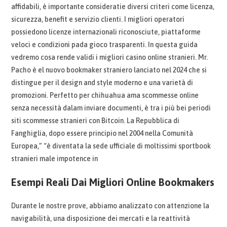
affidabili, è importante consideratie diversi criteri come licenza,
sicurezza, benefit e servizio clienti. I migliori operatori
possiedono licenze internazionali riconosciute, piattaforme
veloci e condizioni pada gioco trasparenti. In questa guida
vedremo cosa rende validi i migliori casino online stranieri. Mr.
Pacho è el nuovo bookmaker straniero lanciato nel 2024 che si
distingue per il design and style moderno e una varietà di
promozioni. Perfetto per chihuahua ama scommesse online
senza necessità dalam inviare documenti, è tra i più bei periodi
siti scommesse stranieri con Bitcoin. La Repubblica di
Fanghiglia, dopo essere principio nel 2004 nella Comunità
Europea,” “è diventata la sede ufficiale di moltissimi sportbook
stranieri male impotence in
Esempi Reali Dai Migliori Online Bookmakers
Durante le nostre prove, abbiamo analizzato con attenzione la
navigabilità, una disposizione dei mercati e la reattività