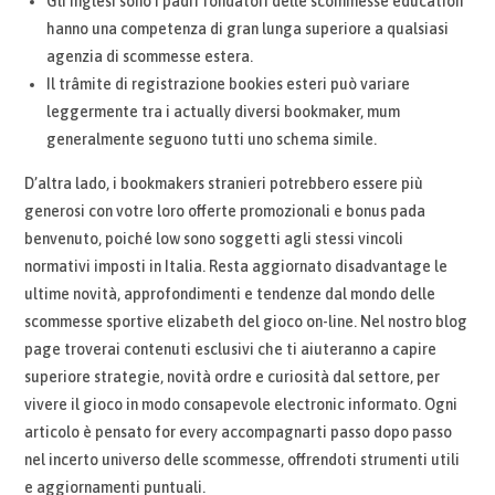
Gli inglesi sono i padri fondatori delle scommesse education
hanno una competenza di gran lunga superiore a qualsiasi
agenzia di scommesse estera.
Il trâmite di registrazione bookies esteri può variare
leggermente tra i actually diversi bookmaker, mum
generalmente seguono tutti uno schema simile.
D’altra lado, i bookmakers stranieri potrebbero essere più
generosi con votre loro offerte promozionali e bonus pada
benvenuto, poiché low sono soggetti agli stessi vincoli
normativi imposti in Italia. Resta aggiornato disadvantage le
ultime novità, approfondimenti e tendenze dal mondo delle
scommesse sportive elizabeth del gioco on-line. Nel nostro blog
page troverai contenuti esclusivi che ti aiuteranno a capire
superiore strategie, novità ordre e curiosità dal settore, per
vivere il gioco in modo consapevole electronic informato. Ogni
articolo è pensato for every accompagnarti passo dopo passo
nel incerto universo delle scommesse, offrendoti strumenti utili
e aggiornamenti puntuali.