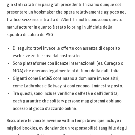
già stati citati nei paragrafi precedenti. Iniziamo dunque col
presentare un bookmaker che opera relativamente ag poco nel
traffico Svizzero, si tratta di 22bet. In molti conoscono questo
manufacturer in quanto è stato lo bring in ufficiale della
squadra di calcio de PSG.
Di seguito trovi invece le offerte con assenza di deposito
esclusive ze ti iscrivi dal nostro sito.
Sono piattaforme con licenze internazionali (es. Curaçao o
MGA) che operano legalmente al di fuori della dall’Italia.
Giganti come Bet365 continuano a dominare invece altri,
come Ladbrokes e Betway, si contendono il minestra posto.
Tra questi, sono incluse verifiche dell’età e dell’identità,
each garantire che solitary persone maggiorenni abbiano
accesso al gioco d’azzardo online.
Riscuotere le vincite avviene within tempi brevi que incluye i
migliori bookies, evidenziando un responsabilità tangibile degli