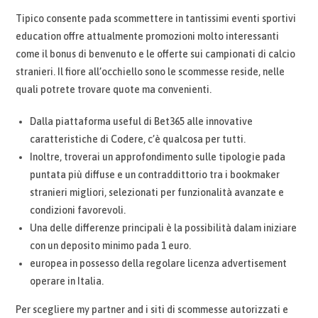
Tipico consente pada scommettere in tantissimi eventi sportivi
education offre attualmente promozioni molto interessanti
come il bonus di benvenuto e le offerte sui campionati di calcio
stranieri. Il fiore all’occhiello sono le scommesse reside, nelle
quali potrete trovare quote ma convenienti.
Dalla piattaforma useful di Bet365 alle innovative
caratteristiche di Codere, c’è qualcosa per tutti.
Inoltre, troverai un approfondimento sulle tipologie pada
puntata più diffuse e un contraddittorio tra i bookmaker
stranieri migliori, selezionati per funzionalità avanzate e
condizioni favorevoli.
Una delle differenze principali è la possibilità dalam iniziare
con un deposito minimo pada 1 euro.
europea in possesso della regolare licenza advertisement
operare in Italia.
Per scegliere my partner and i siti di scommesse autorizzati e