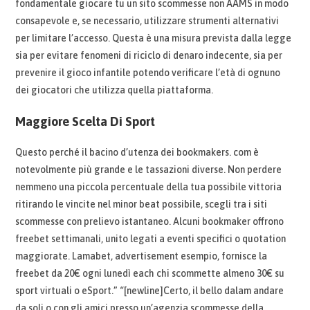
fondamentale giocare tu un sito scommesse non AAMS in modo
consapevole e, se necessario, utilizzare strumenti alternativi
per limitare l’accesso. Questa è una misura prevista dalla legge
sia per evitare fenomeni di riciclo di denaro indecente, sia per
prevenire il gioco infantile potendo verificare l’età di ognuno
dei giocatori che utilizza quella piattaforma.
Maggiore Scelta Di Sport
Questo perché il bacino d’utenza dei bookmakers. com è
notevolmente più grande e le tassazioni diverse. Non perdere
nemmeno una piccola percentuale della tua possibile vittoria
ritirando le vincite nel minor beat possibile, scegli tra i siti
scommesse con prelievo istantaneo. Alcuni bookmaker offrono
freebet settimanali, unito legati a eventi specifici o quotation
maggiorate. Lamabet, advertisement esempio, fornisce la
freebet da 20€ ogni lunedì each chi scommette almeno 30€ su
sport virtuali o eSport.” “[newline]Certo, il bello dalam andare
da soli o con gli amici presso un’agenzia scommesse della