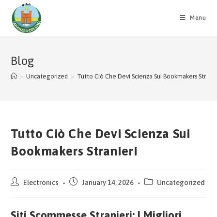
Skip
to
Menu
content
Blog
>
Uncategorized
>
Tutto Ciò Che Devi Scienza Sui Bookmakers Stranie
Tutto Ciò Che Devi Scienza Sui
Bookmakers Stranieri
Post
Post
Post
Electronics
January 14, 2026
Uncategorized
author:
published:
category:
Siti Scommesse Stranieri: I Migliori