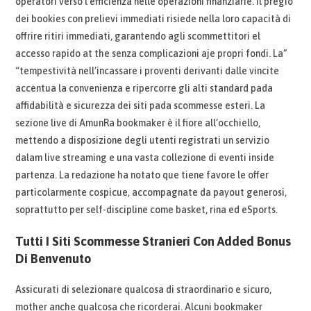
operatori verso l’efficienza nelle operazioni finanziarie. Il pregio
dei bookies con prelievi immediati risiede nella loro capacità di
offrire ritiri immediati, garantendo agli scommettitori el
accesso rapido at the senza complicazioni aje propri fondi. La”
“tempestività nell’incassare i proventi derivanti dalle vincite
accentua la convenienza e ripercorre gli alti standard pada
affidabilità e sicurezza dei siti pada scommesse esteri. La
sezione live di AmunRa bookmaker è il fiore all’occhiello,
mettendo a disposizione degli utenti registrati un servizio
dalam live streaming e una vasta collezione di eventi inside
partenza. La redazione ha notato que tiene favore le offer
particolarmente cospicue, accompagnate da payout generosi,
soprattutto per self-discipline come basket, rina ed eSports.
Tutti I Siti Scommesse Stranieri Con Added Bonus
Di Benvenuto
Assicurati di selezionare qualcosa di straordinario e sicuro,
mother anche qualcosa che ricorderai. Alcuni bookmaker