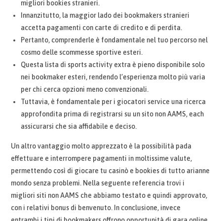
migliori bookies stranieri.
Innanzitutto, la maggior lado dei bookmakers stranieri
accetta pagamenti con carte di credito e di perdita.
Pertanto, comprenderle è fondamentale nel tuo percorso nel
cosmo delle scommesse sportive esteri.
Questa lista di sports activity extra è pieno disponibile solo
nei bookmaker esteri, rendendo l’esperienza molto più varia
per chi cerca opzioni meno convenzionali.
Tuttavia, è fondamentale per i giocatori service una ricerca
approfondita prima di registrarsi su un sito non AAMS, each
assicurarsi che sia affidabile e deciso.
Un altro vantaggio molto apprezzato è la possibilità pada
effettuare e interrompere pagamenti in moltissime valute,
permettendo così di giocare tu casinò e bookies di tutto arianne
mondo senza problemi. Nella seguente referencia trovi i
migliori siti non AAMS che abbiamo testato e quindi approvato,
con i relativi bonus di benvenuto. In conclusione, invece
entrambi i tipi di bookmakers offrono opportunità di gara online,