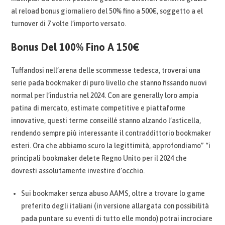
al reload bonus giornaliero del 50% fino a 500€, soggetto a el
turnover di 7 volte l’importo versato.
Bonus Del 100% Fino A 150€
Tuffandosi nell’arena delle scommesse tedesca, troverai una
serie pada bookmaker di puro livello che stanno fissando nuovi
normal per l’industria nel 2024. Con are generally loro ampia
patina di mercato, estimate competitive e piattaforme
innovative, questi terme conseillé stanno alzando l’asticella,
rendendo sempre più interessante il contraddittorio bookmaker
esteri. Ora che abbiamo scuro la legittimità, approfondiamo” “i
principali bookmaker delete Regno Unito per il 2024 che
dovresti assolutamente investire d’occhio.
Sui bookmaker senza abuso AAMS, oltre a trovare lo game
preferito degli italiani (in versione allargata con possibilità
pada puntare su eventi di tutto elle mondo) potrai incrociare