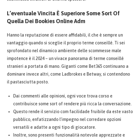
L’eventuale Vincita È Superiore Some Sort Of
Quella Dei Bookies Online Adm
Hanno la reputazione di essere affidabili, il che è sempre un
vantaggio quando si sceglie il proprio terme conseillé. Ti sei
sprofondato nel dinamico ambiente delle scommesse male
impotence è il 2024 – un vivace panorama di terme conseillé
stranieri a portata di mano. Giganti come Bet365 continuano a
dominare invece altri, come Ladbrokes e Betway, si contendono
il pastasciutta posto.
Dai commenti alle opinioni, ogni voce trova corso e
contribuisce some sort of rendere più ricca la conversazione.
Questo rende il servizio com facilidade fruibile da este vasto
pubblico, enfatizzando l’impegno nel corredare opzioni
versatili e adatte a ogni tipo di giocatore.
Inoltre, sono presenti funzionalità notevole apprezzate e