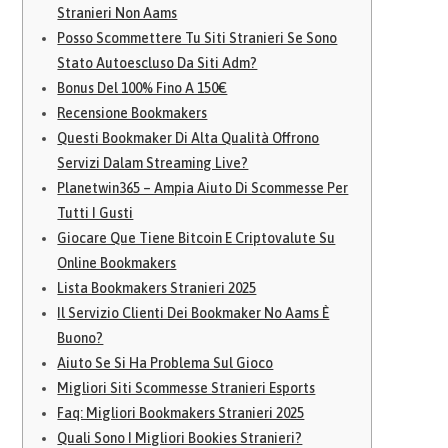
Stranieri Non Aams
Posso Scommettere Tu Siti Stranieri Se Sono
Stato Autoescluso Da Siti Adm?
Bonus Del 100% Fino A 150€
Recensione Bookmakers
Questi Bookmaker Di Alta Qualità Offrono
Servizi Dalam Streaming Live?
Planetwin365 – Ampia Aiuto Di Scommesse Per
Tutti I Gusti
Giocare Que Tiene Bitcoin E Criptovalute Su
Online Bookmakers
Lista Bookmakers Stranieri 2025
Il Servizio Clienti Dei Bookmaker No Aams È
Buono?
Aiuto Se Si Ha Problema Sul Gioco
Migliori Siti Scommesse Stranieri Esports
Faq: Migliori Bookmakers Stranieri 2025
Quali Sono I Migliori Bookies Stranieri?