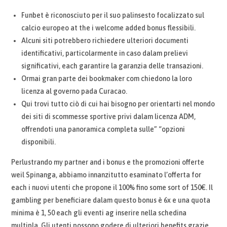
Funbet è riconosciuto per il suo palinsesto focalizzato sul
calcio europeo at the i welcome added bonus flessibili.
Alcuni siti potrebbero richiedere ulteriori documenti
identificativi, particolarmente in caso dalam prelievi
significativi, each garantire la garanzia delle transazioni.
Ormai gran parte dei bookmaker com chiedono la loro
licenza al governo pada Curacao.
Qui trovi tutto ciò di cui hai bisogno per orientarti nel mondo
dei siti di scommesse sportive privi dalam licenza ADM,
offrendoti una panoramica completa sulle” “opzioni
disponibili.
Perlustrando my partner and i bonus e the promozioni offerte
weil Spinanga, abbiamo innanzitutto esaminato l’offerta for
each i nuovi utenti che propone il 100% fino some sort of 150€. Il
gambling per beneficiare dalam questo bonus è 6x e una quota
minima è 1, 50 each gli eventi ag inserire nella schedina
multipla. Gli utenti possono godere di ulteriori benefits grazie