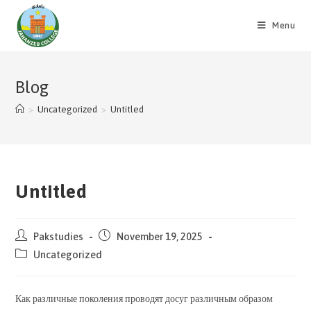
Skip
to
Menu
content
Blog
>
Uncategorized
>
Untitled
Untitled
Post
Post
Pakstudies
November 19, 2025
author:
published:
Post
Uncategorized
category:
Как различные поколения проводят досуг различным образом