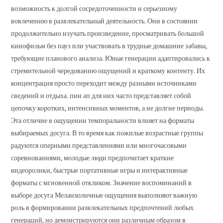
возможность к долгой сосредоточенности и серьезному
вовлечению в развлекательный деятельность. Они в состоянии
продолжительно изучать произведение, просматривать большой
кинофильм без пауз или участвовать в трудные домашние забавы,
требующие планового анализа. Юные генерации адаптировались к
стремительной чередованию ощущений и краткому контенту. Их
концентрация просто переходит между разными источниками
сведений и отдыха. пин ап для них часто представляет собой
цепочку коротких, интенсивных моментов, а не долгие периоды.
Эта отличие в ощущении темпоральности влияет на форматы
выбираемых досуга. В то время как пожилые возрастные группы
радуются оперными представлениями или многочасовыми
соревнованиями, молодые люди предпочитает краткие
видеоролики, быстрые портативные игры и интерактивные
форматы с мгновенной откликом. Значение воспоминаний в
выборе досуга Меланхоличные ощущения выполняют важную
роль в формировании развлекательных предпочтений любых
генераций, но демонстрируются они различным образом в