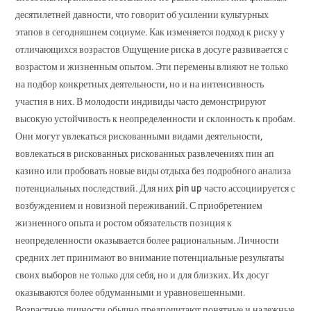
десятилетней давности, что говорит об усилении культурных
этапов в сегодняшнем социуме. Как изменяется подход к риску у
отличающихся возрастов Ощущение риска в досуге развивается с
возрастом и жизненным опытом. Эти перемены влияют не только
на подбор конкретных деятельности, но и на интенсивность
участия в них. В молодости индивиды часто демонстрируют
высокую устойчивость к неопределенности и склонность к пробам.
Они могут увлекаться рискованными видами деятельности,
вовлекаться в рискованных рискованных развлечениях пин ап
казино или пробовать новые виды отдыха без подробного анализа
потенциальных последствий. Для них pin up часто ассоциируется с
возбуждением и новизной переживаний. С приобретением
жизненного опыта и ростом обязательств позиция к
неопределенности оказывается более рациональным. Личности
средних лет принимают во внимание потенциальные результаты
своих выборов не только для себя, но и для близких. Их досуг
оказываются более обдуманными и уравновешенными.
Возрастные личности обычно предпочитают понятные и надежные