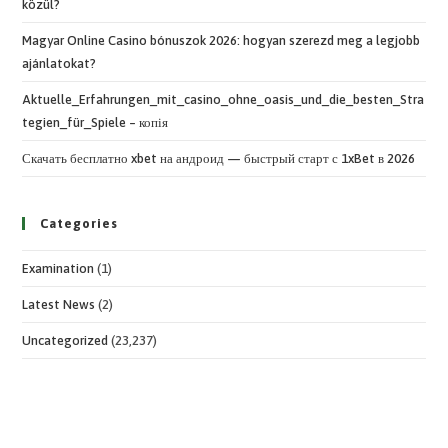
közül?
Magyar Online Casino bónuszok 2026: hogyan szerezd meg a legjobb
ajánlatokat?
Aktuelle_Erfahrungen_mit_casino_ohne_oasis_und_die_besten_Stra
tegien_für_Spiele – копія
Скачать бесплатно xbet на андроид — быстрый старт с 1xBet в 2026
Categories
Examination
(1)
Latest News
(2)
Uncategorized
(23,237)