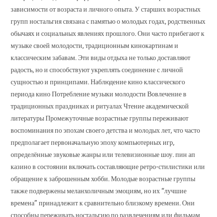
зависимости от возраста и личного опыта. У старших возрастных
групп ностальгия связана с памятью о молодых годах, родственных
обычаях и социальных явлениях прошлого. Они часто прибегают к
музыке своей молодости, традиционным кинокартинам и
классическим забавам. Эти виды отдыха не только доставляют
радость, но и способствуют укреплять соединение с личной
сущностью и принципами. Наблюдение кино классического
периода кино Потребление музыки молодости Вовлечение в
традиционных праздниках и ритуалах Чтение академической
литературы Промежуточные возрастные группы переживают
воспоминания по эпохам своего детства и молодых лет, что часто
предполагает первоначальную эпоху компьютерных игр,
определённые звуковые жанры или телевизионные шоу. пин ап
казино в состоянии включать составляющие ретро-стилистики или
обращение к заброшенным хобби. Молодые возрастные группы
также подвержены меланхоличным эмоциям, но их “лучшие
времена” принадлежит к сравнительно близкому времени. Они
способны переживать ностальгию по развлечениям или фильмам