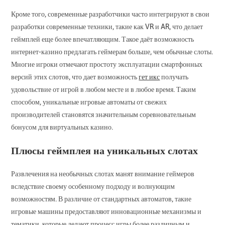
Кроме того, современные разработчики часто интегрируют в свои
разработки современные техники, такие как VR и AR, что делает
геймплей еще более впечатляющим. Такое даёт возможность
интернет-казино предлагать геймерам больше, чем обычные слоты.
Многие игроки отмечают простоту эксплуатации смартфонных
версий этих слотов, что дает возможность
гет икс
получать
удовольствие от игрой в любом месте и в любое время. Таким
способом, уникальные игровые автоматы от свежих
производителей становятся значительным соревновательным
бонусом для виртуальных казино.
Плюсы геймплея на уникальных слотах
Развлечения на необычных слотах манят внимание геймеров
вследствие своему особенному подходу и волнующим
возможностям. В различие от стандартных автоматов, такие
игровые машины предоставляют инновационные механизмы и
тематики, которые делают процесс игры более различным и