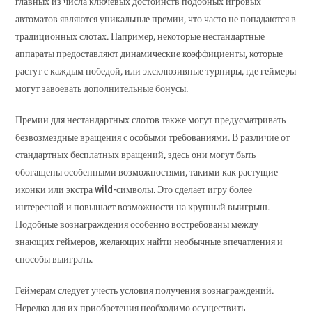
главных из числа ключевых достоинств подобных игровых
автоматов являются уникальные премии, что часто не попадаются в
традиционных слотах. Например, некоторые нестандартные
аппараты предоставляют динамические коэффициенты, которые
растут с каждым победой, или эксклюзивные турниры, где геймеры
могут завоевать дополнительные бонусы.
Премии для нестандартных слотов также могут предусматривать
безвозмездные вращения с особыми требованиями. В различие от
стандартных бесплатных вращений, здесь они могут быть
обогащены особенными возможностями, такими как растущие
иконки или экстра wild-символы. Это сделает игру более
интересной и повышает возможности на крупный выигрыш.
Подобные вознаграждения особенно востребованы между
знающих геймеров, желающих найти необычные впечатления и
способы выиграть.
Геймерам следует учесть условия получения вознаграждений.
Нередко для их приобретения необходимо осуществить