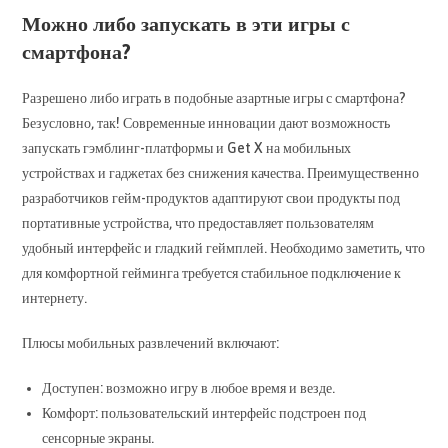
Можно либо запускать в эти игры с
смартфона?
Разрешено либо играть в подобные азартные игры с смартфона?
Безусловно, так! Современные инновации дают возможность
запускать гэмблинг-платформы и Get X на мобильных
устройствах и гаджетах без снижения качества. Преимущественно
разработчиков гейм-продуктов адаптируют свои продукты под
портативные устройства, что предоставляет пользователям
удобный интерфейс и гладкий геймплей. Необходимо заметить, что
для комфортной гейминга требуется стабильное подключение к
интернету.
Плюсы мобильных развлечений включают:
Доступен: возможно игру в любое время и везде.
Комфорт: пользовательский интерфейс подстроен под
сенсорные экраны.