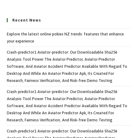
Recent News
Explore the latest online pokies NZ trends: features that enhance
your experience
Crash-predictor1 Aviator-predictor: Our Downloadable Sha256
Analysis Tool Power The Aviator Predictor, Aviator Predictor
Software, And Aviator Accident Predictor Available With Regard To
Desktop And While An Aviator Predictor Apk, Its Created For
Research, Fairness Verification, And Risk-free Demo Testing
Crash-predictor1 Aviator-predictor: Our Downloadable Sha256
Analysis Tool Power The Aviator Predictor, Aviator Predictor
Software, And Aviator Accident Predictor Available With Regard To
Desktop And While An Aviator Predictor Apk, Its Created For
Research, Fairness Verification, And Risk-free Demo Testing
Crash-predictor1 Aviator-predictor: Our Downloadable Sha256