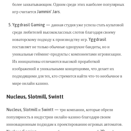
более захватывающим. Одним среди этих наиболее популярных
игр считается Jammin’ Jars.
Yggdrasil Gaming — данная студия уже успела стать культовой
среди любителей высококлассных слотов благодаря своему
новаторскому подходу к производству игр. Yggdrasil
поставляет не только обычные однорукие бандиты, но и
уникальные гейминг-продукты с компонентами игровизации.
Их инициативы отличаются высокой проработкой
изображений и уникальными концепциями, что делает их
подходящими для тех, кто стремится найти что-то необычное в
мире онлайн казино.
Nucleus, Slotmill, Swintt
Nucleus, Slotmill и Swintt — три компании, которые обрели
популярность в индустрии онлайн-казино благодаря своим
инновационным подходам к проектированию игровых автоматов.