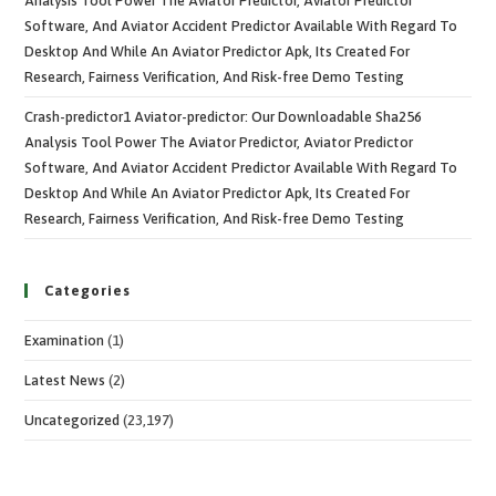
Analysis Tool Power The Aviator Predictor, Aviator Predictor
Software, And Aviator Accident Predictor Available With Regard To
Desktop And While An Aviator Predictor Apk, Its Created For
Research, Fairness Verification, And Risk-free Demo Testing
Crash-predictor1 Aviator-predictor: Our Downloadable Sha256
Analysis Tool Power The Aviator Predictor, Aviator Predictor
Software, And Aviator Accident Predictor Available With Regard To
Desktop And While An Aviator Predictor Apk, Its Created For
Research, Fairness Verification, And Risk-free Demo Testing
Categories
Examination
(1)
Latest News
(2)
Uncategorized
(23,197)