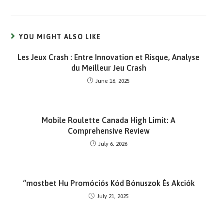
YOU MIGHT ALSO LIKE
Les Jeux Crash : Entre Innovation et Risque, Analyse
du Meilleur Jeu Crash
June 16, 2025
Mobile Roulette Canada High Limit: A
Comprehensive Review
July 6, 2026
“mostbet Hu Promóciós Kód Bónuszok És Akciók
July 21, 2025