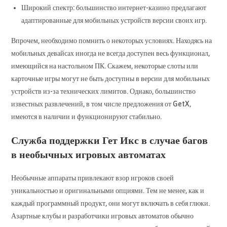
Широкий спектр: большинство интернет-казино предлагают
адаптированные для мобильных устройств версии своих игр.
Впрочем, необходимо помнить о некоторых условиях. Находясь на
мобильных девайсах иногда не всегда доступен весь функционал,
имеющийся на настольном ПК. Скажем, некоторые слоты или
карточные игры могут не быть доступны в версии для мобильных
устройств из-за технических лимитов. Однако, большинство
известных развлечений, в том числе предложения от GetX,
имеются в наличии и функционируют стабильно.
Служба поддержки Гет Икс в случае багов
в необычных игровых автоматах
Необычные аппараты привлекают взор игроков своей
уникальностью и оригинальными опциями. Тем не менее, как и
каждый программный продукт, они могут включать в себя глюки.
Азартные клубы и разработчики игровых автоматов обычно