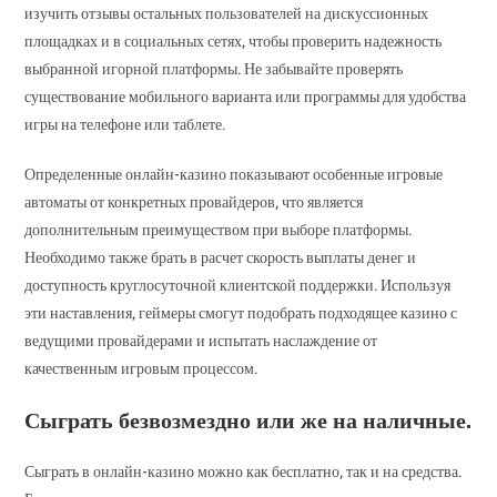
изучить отзывы остальных пользователей на дискуссионных
площадках и в социальных сетях, чтобы проверить надежность
выбранной игорной платформы. Не забывайте проверять
существование мобильного варианта или программы для удобства
игры на телефоне или таблете.
Определенные онлайн-казино показывают особенные игровые
автоматы от конкретных провайдеров, что является
дополнительным преимуществом при выборе платформы.
Необходимо также брать в расчет скорость выплаты денег и
доступность круглосуточной клиентской поддержки. Используя
эти наставления, геймеры смогут подобрать подходящее казино с
ведущими провайдерами и испытать наслаждение от
качественным игровым процессом.
Сыграть безвозмездно или же на наличные.
Сыграть в онлайн-казино можно как бесплатно, так и на средства.