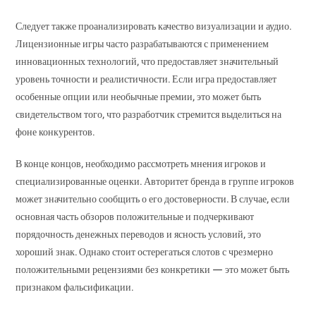
Следует также проанализировать качество визуализации и аудио.
Лицензионные игры часто разрабатываются с применением
инновационных технологий, что предоставляет значительный
уровень точности и реалистичности. Если игра предоставляет
особенные опции или необычные премии, это может быть
свидетельством того, что разработчик стремится выделиться на
фоне конкурентов.
В конце концов, необходимо рассмотреть мнения игроков и
специализированные оценки. Авторитет бренда в группе игроков
может значительно сообщить о его достоверности. В случае, если
основная часть обзоров положительные и подчеркивают
порядочность денежных переводов и ясность условий, это
хороший знак. Однако стоит остерегаться слотов с чрезмерно
положительными рецензиями без конкретики — это может быть
признаком фальсификации.