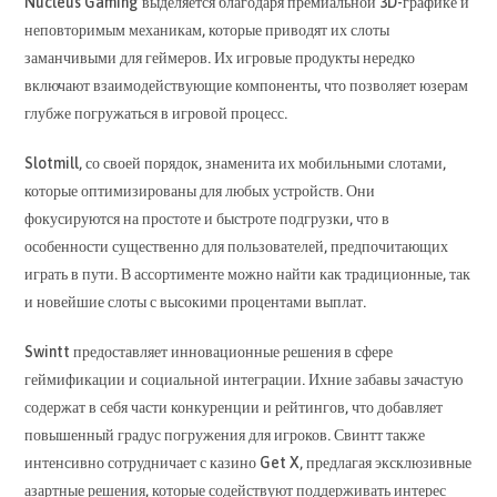
Nucleus Gaming выделяется благодаря премиальной 3D-графике и
неповторимым механикам, которые приводят их слоты
заманчивыми для геймеров. Их игровые продукты нередко
включают взаимодействующие компоненты, что позволяет юзерам
глубже погружаться в игровой процесс.
Slotmill, со своей порядок, знаменита их мобильными слотами,
которые оптимизированы для любых устройств. Они
фокусируются на простоте и быстроте подгрузки, что в
особенности существенно для пользователей, предпочитающих
играть в пути. В ассортименте можно найти как традиционные, так
и новейшие слоты с высокими процентами выплат.
Swintt предоставляет инновационные решения в сфере
геймификации и социальной интеграции. Ихние забавы зачастую
содержат в себя части конкуренции и рейтингов, что добавляет
повышенный градус погружения для игроков. Свинтт также
интенсивно сотрудничает с казино Get X, предлагая эксклюзивные
азартные решения, которые содействуют поддерживать интерес