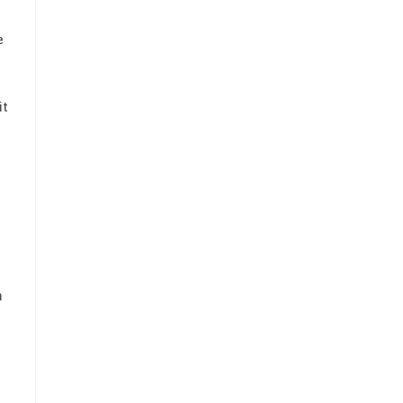
e
it
n