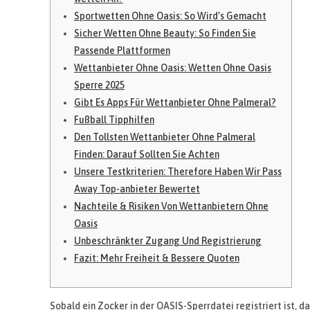
Sportwetten Ohne Oasis: So Wird’s Gemacht
Sicher Wetten Ohne Beauty: So Finden Sie
Passende Plattformen
Wettanbieter Ohne Oasis: Wetten Ohne Oasis
Sperre 2025
Gibt Es Apps Für Wettanbieter Ohne Palmeral?
Fußball Tipphilfen
Den Tollsten Wettanbieter Ohne Palmeral
Finden: Darauf Sollten Sie Achten
Unsere Testkriterien: Therefore Haben Wir Pass
Away Top-anbieter Bewertet
Nachteile & Risiken Von Wettanbietern Ohne
Oasis
Unbeschränkter Zugang Und Registrierung
Fazit: Mehr Freiheit & Bessere Quoten
Sobald ein Zocker in der OASIS-Sperrdatei registriert ist, 