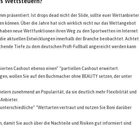
is Wettsteuern?
m präsentiert. Ist drops dead nicht der Slide, sollte euer Wettanbieter
n können. Über die Jahre hat sich wirklich nicht nur das Wettangebot
en haben neue Wettfunktionen ihren Weg zu den Sportwetten im Internet
 die aktuellen Entwicklungen innerhalb der Branche beobachtet. Achtet
rechende Tiefe zu dem deutschen Profi-Fußball angereicht werden kann
ierten Cashout ebenso einen” “partiellen Cashout erweitert.
en, wollen Sie auf den Buchmacher ohne BEAUTY setzen, der unter
ern zunehmend an Popularität, da sie deutlich mehr Flexibilität und
Anbieter.
 unterschiedliche” “Wettarten vertraut und nutzen Sie Boni darüber
 damit Sie auch über die Nachteile und Risiken gut informiert sind