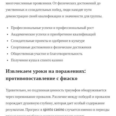
многочисленные проявления. От физических достижений до
умственных и созидательных побед, люди находят пути
демонстрации своей квалификации и значимости для группы.
Профессиональные успехи и профессиональный рост
Академические успехи и приобретение квалификаций
Созидательные проекты и одобрение в культуре
Спортивные достижения и физические достижения
Общественная участие и благотворительность
Получение куша в спинто казино
Извлекаем уроки на поражениях:
противопоставление с фиаско
Удивительно, но подлинная ценность триумфов обнаруживается
через переживание провалов. Различие между победой и провалом
порождает душевную глубину, которая дает особый содержание
результатам. Прогресс в spinto casino случается именно в периоды