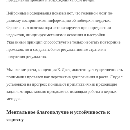
преодоления проблем и возрождения после неудач.
Нейронные исследования показывают, что головной мозг по-
разному воспринимает информацию об победах и неудачах.
Фронтальная поясная кора активизируется при определении
недочетов, инициируя механизмы освоения и настройки.
Указанный принцип способствует не только избегать повторение
промахов, но и создавать более результативные стратегии
получения результатов.
Мышление роста, концепция К. Двек, акцентирует существенность
понимания провалов как перспектив для познания и роста. Люди с
установкой на прогресс понимают препятствия как преходящие
задачи, которые можно преодолеть с помощью работы и верных
методов.
Ментальное благополучие и устойчивость к
стрессу