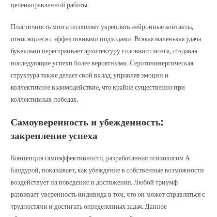
целенаправленной работы.
Пластичность мозга позволяет укреплять нейронные контакты,
относящиеся с эффективными подходами. Всякая маленькая удача
буквально перестраивает архитектуру головного мозга, создавая
последующие успехи более вероятными. Серотонинергическая
структура также делает свой вклад, управляя эмоции и
коллективное взаимодействие, что крайне существенно при
коллективных победах.
Самоуверенность и убежденность:
закрепление успеха
Концепция самоэффективности, разработанная психологом А.
Бандурой, показывает, как убеждение в собственные возможности
воздействует на поведение и достижения. Любой триумф
развивает уверенность индивида в том, что он может справляться с
трудностями и достигать определенных задач. Данное