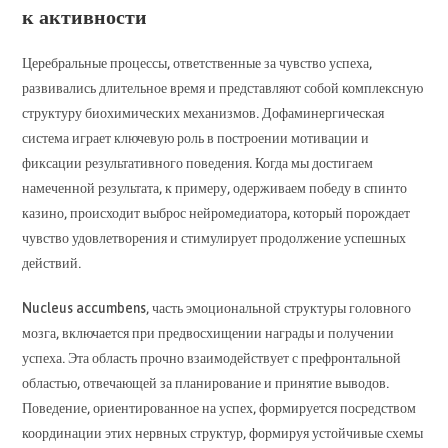
к активности
Церебральные процессы, ответственные за чувство успеха,
развивались длительное время и представляют собой комплексную
структуру биохимических механизмов. Дофаминергическая
система играет ключевую роль в построении мотивации и
фиксации результативного поведения. Когда мы достигаем
намеченной результата, к примеру, одерживаем победу в спинто
казино, происходит выброс нейромедиатора, который порождает
чувство удовлетворения и стимулирует продолжение успешных
действий.
Nucleus accumbens, часть эмоциональной структуры головного
мозга, включается при предвосхищении награды и получении
успеха. Эта область прочно взаимодействует с префронтальной
областью, отвечающей за планирование и принятие выводов.
Поведение, ориентированное на успех, формируется посредством
координации этих нервных структур, формируя устойчивые схемы