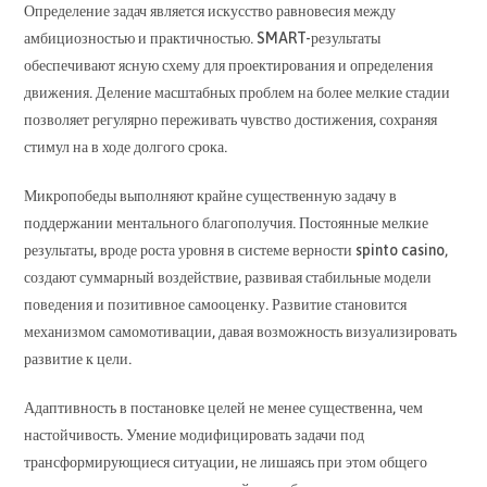
Определение задач является искусство равновесия между
амбициозностью и практичностью. SMART-результаты
обеспечивают ясную схему для проектирования и определения
движения. Деление масштабных проблем на более мелкие стадии
позволяет регулярно переживать чувство достижения, сохраняя
стимул на в ходе долгого срока.
Микропобеды выполняют крайне существенную задачу в
поддержании ментального благополучия. Постоянные мелкие
результаты, вроде роста уровня в системе верности spinto casino,
создают суммарный воздействие, развивая стабильные модели
поведения и позитивное самооценку. Развитие становится
механизмом самомотивации, давая возможность визуализировать
развитие к цели.
Адаптивность в постановке целей не менее существенна, чем
настойчивость. Умение модифицировать задачи под
трансформирующиеся ситуации, не лишаясь при этом общего