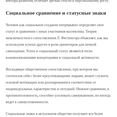
вектора развития, отличает зрелый способ к персональному росту.
Социальное сравнение и статусные знаки
Человек как социальное создание непрерывно определяет свое
статус в сравнении с иных участников коллектива. Теория
межличностного сопоставления Л. Фестингера объясняет, как мы
используем успехи других в роли ориентиров для личной
самооценки. Успех и социальный статус являются тесно
взаимосвязанными концепциями в социальной активности.
Восходящее общественное сопоставление, при котором мы
соотносим себя с более преуспевающими людьми, может служить
основой мотивации или разочарования в соответствии от
индивидуальных характеристик и ситуаций. Нижнее сравнение, в
противоположность, способно усиливать самоуважение, но иногда
ведет к самоуспокоенности.
Социальные знаки в актуальном обществе получают все более