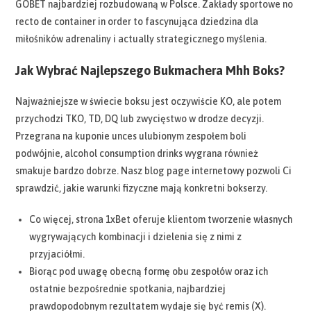
GOBET najbardziej rozbudowaną w Polsce. Zakłady sportowe no
recto de container in order to fascynująca dziedzina dla
miłośników adrenaliny i actually strategicznego myślenia.
Jak Wybrać Najlepszego Bukmachera Mhh Boks?
Najważniejsze w świecie boksu jest oczywiście KO, ale potem
przychodzi TKO, TD, DQ lub zwycięstwo w drodze decyzji.
Przegrana na kuponie unces ulubionym zespołem boli
podwójnie, alcohol consumption drinks wygrana również
smakuje bardzo dobrze. Nasz blog page internetowy pozwoli Ci
sprawdzić, jakie warunki fizyczne mają konkretni bokserzy.
Co więcej, strona 1xBet oferuje klientom tworzenie własnych
wygrywających kombinacji i dzielenia się z nimi z
przyjaciółmi.
Biorąc pod uwagę obecną formę obu zespołów oraz ich
ostatnie bezpośrednie spotkania, najbardziej
prawdopodobnym rezultatem wydaje się być remis (X).