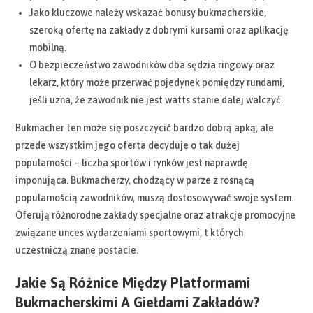
Jako kluczowe należy wskazać bonusy bukmacherskie,
szeroką ofertę na zakłady z dobrymi kursami oraz aplikację
mobilną.
O bezpieczeństwo zawodników dba sędzia ringowy oraz
lekarz, który może przerwać pojedynek pomiędzy rundami,
jeśli uzna, że zawodnik nie jest watts stanie dalej walczyć.
Bukmacher ten może się poszczycić bardzo dobrą apką, ale
przede wszystkim jego oferta decyduje o tak dużej
popularności – liczba sportów i rynków jest naprawdę
imponująca. Bukmacherzy, chodzący w parze z rosnącą
popularnością zawodników, muszą dostosowywać swoje system.
Oferują różnorodne zakłady specjalne oraz atrakcje promocyjne
związane unces wydarzeniami sportowymi, t których
uczestniczą znane postacie.
Jakie Są Różnice Między Platformami
Bukmacherskimi A Giełdami Zakładów?