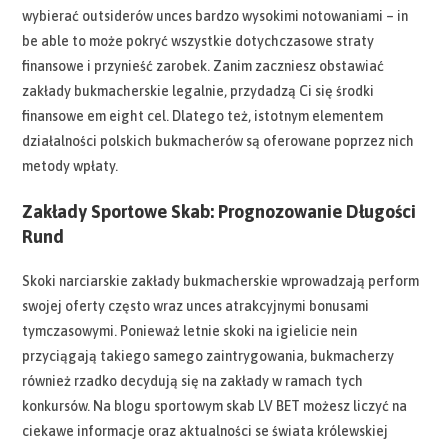
wybierać outsiderów unces bardzo wysokimi notowaniami – in
be able to może pokryć wszystkie dotychczasowe straty
finansowe i przynieść zarobek. Zanim zaczniesz obstawiać
zakłady bukmacherskie legalnie, przydadzą Ci się środki
finansowe em eight cel. Dlatego też, istotnym elementem
działalności polskich bukmacherów są oferowane poprzez nich
metody wpłaty.
Zakłady Sportowe Skab: Prognozowanie Długości
Rund
Skoki narciarskie zakłady bukmacherskie wprowadzają perform
swojej oferty często wraz unces atrakcyjnymi bonusami
tymczasowymi. Ponieważ letnie skoki na igielicie nein
przyciągają takiego samego zaintrygowania, bukmacherzy
również rzadko decydują się na zakłady w ramach tych
konkursów. Na blogu sportowym skab LV BET możesz liczyć na
ciekawe informacje oraz aktualności se świata królewskiej