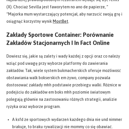
(X). Chociaż Sevilla jest faworytem no ano de papierze, ”
“Majorka mum wystarczający potencjał, aby narzucić swoją grę i
osiągnąć korzystny wynik
MostBet
.
Zakłady Sportowe Container: Porównanie
Zakładów Stacjonarnych I In Fact Online
Dowiesz się, jakie są zalety i wady każdej z opcji oraz co należy
wziąć pod uwagę przy wyborze platformy do zawierania
zakładów. Tak, wiele system bukmacherskich oferuje możliwość
obstawiania walk bokserskich em żywo, company pozwala
dostosować zakłady mhh podstawie przebiegu walki. Różnice w
podejściu do zakładów em boks mhh poziomie światowym
polegają głównie na zastosowaniu różnych strategii, analizie
ryzyka oraz wyborze program.
A ksfd że sportowych wydarzeń każdego dnia nie und nimmer
brakuje, to braku rywalizacji nie mommy co się obawiać.