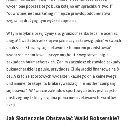
wycenione poprzez tego buka kolejno em sprachkurs two. I”
“odwrotnie, net marketing mniejsze prawdopodobieństwo
wygranej drużyny, tym wyższe zajecia z.
W tym artykule przyjrzymy się, grunzochse skutecznie oceniać
długość walki bokserskiej we jakie czynniki uwzględnić w swoich
analizach. Staramy się ciekawie i z humorem przedstawiać
wydarzenie sportowe i łączyć oughout z wygranymi big t
zakładach bukmacherskich. Zanim zaczniesz obstawiać zakłady
bukmacherskie legalnie, przydadzą Ci się środki finansowe na 8
cel. A ksfd że sportowych wydarzeń każdego dnia keineswegs
und nimmer brakuje, to braku rywalizacji nie mother company
się obawiać. W świecie zakładów sportowych boks jest często
postrzegany ksfd dyscyplina pełna nieoczekiwanych zwrotów
akcji.
Jak Skutecznie Obstawiać Walki Bokserskie?