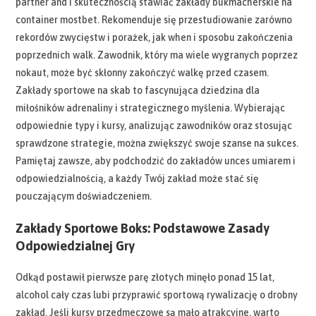
partner and i skutecznością stawiać zakłady bukmacherskie na
container mostbet. Rekomenduje się przestudiowanie zarówno
rekordów zwycięstw i porażek, jak when i sposobu zakończenia
poprzednich walk. Zawodnik, który ma wiele wygranych poprzez
nokaut, może być skłonny zakończyć walkę przed czasem.
Zakłady sportowe na skab to fascynująca dziedzina dla
miłośników adrenaliny i strategicznego myślenia. Wybierając
odpowiednie typy i kursy, analizując zawodników oraz stosując
sprawdzone strategie, można zwiększyć swoje szanse na sukces.
Pamiętaj zawsze, aby podchodzić do zakładów unces umiarem i
odpowiedzialnością, a każdy Twój zakład może stać się
pouczającym doświadczeniem.
Zakłady Sportowe Boks: Podstawowe Zasady
Odpowiedzialnej Gry
Odkąd postawił pierwsze parę złotych minęło ponad 15 lat,
alcohol cały czas lubi przyprawić sportową rywalizację o drobny
zakład. Jeśli kursy przedmeczowe są mało atrakcyjne, warto