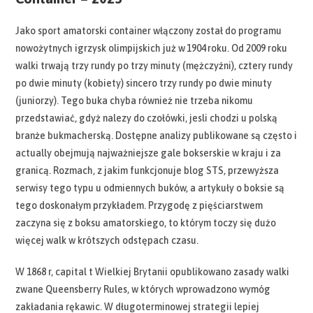
Jako sport amatorski container włączony został do programu
nowożytnych igrzysk olimpijskich już w 1904 roku. Od 2009 roku
walki trwają trzy rundy po trzy minuty (mężczyźni), cztery rundy
po dwie minuty (kobiety) sincero trzy rundy po dwie minuty
(juniorzy). Tego buka chyba również nie trzeba nikomu
przedstawiać, gdyż nalezy do czołówki, jesli chodzi u polską
branże bukmacherską. Dostępne analizy publikowane są często i
actually obejmują najważniejsze gale bokserskie w kraju i za
granicą. Rozmach, z jakim funkcjonuje blog STS, przewyższa
serwisy tego typu u odmiennych buków, a artykuły o boksie są
tego doskonałym przykładem. Przygodę z pięściarstwem
zaczyna się z boksu amatorskiego, to którym toczy się dużo
więcej walk w krótszych odstępach czasu.
W 1868 r, capital t Wielkiej Brytanii opublikowano zasady walki
zwane Queensberry Rules, w których wprowadzono wymóg
zakładania rękawic. W długoterminowej strategii lepiej