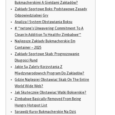
Bukmacherskimi A Giełdami Zakładów?
Zakłady Sportowe Boks: Podstawowe Zasady
Odpowiedzialnej Gry
Analiza I System Obstawiania Boksu
# **netone’s Unwavering Commitment To A
Clean In Addition To Healthy Zimbabwe**
Najlepsze Zakłady Bukmacherskie Em
Container – 2025
Zakłady Sportowe Skab: Prognozowanie
Długości Rund
Jakie Są Zalety Korzystania Z
Międzynarodowych Program Do Zakładów?
Gdzie Najlepiej Obstawiać Skab On The Entire
World Wide Web?
Jak Skutecznie Obstawiać Walki Bokserskie?
Zimbabwe Basically Removed From Being
Hungry Hotspot List
Sprawdź Kursy Bukmacherskie Na Dziś